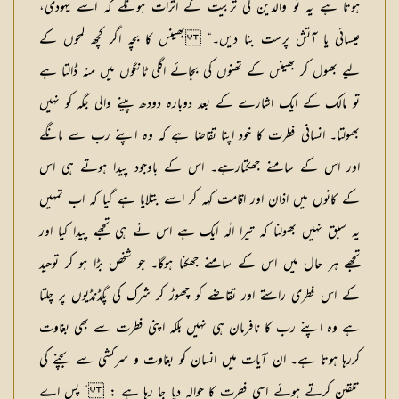
ہوتا ہے یہ تو والدین کی تربیت کے اثرات ہونگے کہ اسے یہودی،
عیسائی یا آتش پرست بنا دیں۔“ بھینس کا بچہ اگر کچھ لمحوں کے
لیے بھول کر بھینس کے تھنوں کی بجائے اگلی ٹانگوں میں منہ ڈالتا ہے
تو مالک کے ایک اشارے کے بعد دوبارہ دودھ پینے والی جگہ کو نہیں
بھولتا۔ انسانی فطرت کا خود اپنا تقاضا ہے کہ وہ اپنے رب سے مانگے
اور اس کے سامنے جھکتارہے۔ اس کے باوجود پیدا ہوتے ہی اس
کے کانوں میں اذان اور اقامت کہہ کر اسے بتلایا ہے گیا کہ اب تمہیں
یہ سبق نہیں بھولنا کہ تیرا الٰہ ایک ہے اس نے ہی تجھے پیدا کیا اور
تجھے ہر حال میں اس کے سامنے جھکنا ہوگا۔ جو شخص بڑا ہو کر توحید
کے اس فطری راستے اور تقاضے کو چھوڑ کر شرک کی پگڈنڈیوں پر چلتا
ہے وہ اپنے رب کا نافرمان ہی نہیں بلکہ اپنی فطرت سے بھی بغاوت
کررہا ہوتا ہے۔ ان آیات میں انسان کو بغاوت و سرکشی سے بچنے کی
تلقین کرتے ہوئے اسی فطرت کا حوالہ دیا جا رہا ہے : ” پس اے