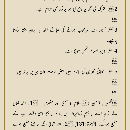
2۔ شرک کی جگہ پر ذبح کیا ہوا جانور بھی حرام ہے۔



3۔ کفار سے مرعوب ہونے کی بجائے اللہ پر ایمان پختہ رکھنا
چاہیے۔
4۔ دین اسلام مکمل ہوچکا ہے۔


5۔ انتہائی مجبوری کی حالت میں بعض حرمت والی چیزیں جائز ہیں۔




تفسیر بالقرآن : اسلام کا معنی اور مفہوم :
1۔ اللہ تعالیٰ
نے فرمایا اے ابراہیم فرمانبردار بن جا تو ابراہیم اسی وقت رب کے
مطیع ہوگئے۔ (البقرۃ:131) 2۔ اللہ تعالیٰ کے سامنے مطیع ہونے