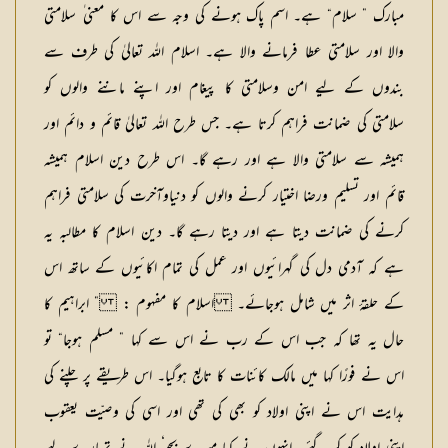
مبارک ” سلام“ ہے۔ اسم پاک ہونے کی وجہ سے اس کا معنی ٰ سلامتی
والا اور سلامتی عطا فرمانے والا ہے۔ اسلام اللہ تعالیٰ کی طرف سے
بندوں کے لیے امن وسلامتی کا پیغام اور اپنے ماننے والوں کو
سلامتی کی ضمانت فراہم کرتا ہے۔ جس طرح اللہ تعالیٰ قائم و دائم اور
ہمیشہ سے سلامتی والا ہے اور رہے گا۔ اس طرح دین اسلام ہمیشہ
قائم اور تسلیم ورضا اختیار کرنے والوں کو دنیاوآخرت کی سلامتی فراہم
کرنے کی ضمانت دیتا ہے اور دیتا رہے گا۔ دین اسلام کا مطالبہ یہ
ہے کہ آدمی دل کی گہرائیوں اور عمل کی تمام اکائیوں کے ساتھ اس
کے حلقۂ اثر میں شامل ہوجائے۔
اسلام کا مفہوم :
” ابراہیم کا
حال یہ تھا کہ جب اس کے رب نے اس سے کہا ” مسلم ہوجا“ تو
اس نے فورًا کہا میں مالک کائنات کا تابع ہوگیا۔ اس طریقے پر چلنے کی
ہدایت اس نے اپنی اولاد کو بھی کی تھی اور اسی کی وصیّت یعقوب