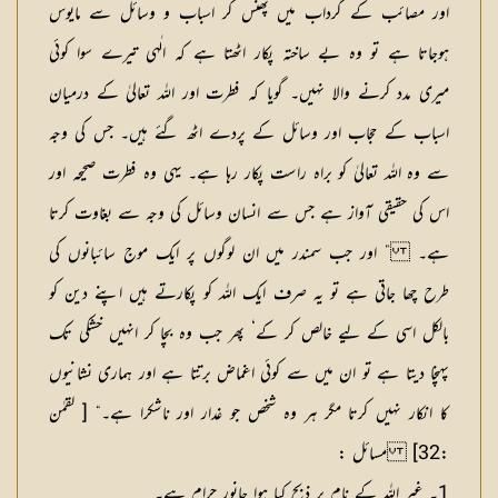
اور مصائب کے گرداب میں پھنس کر اسباب و وسائل سے مایوس
ہوجاتا ہے تو وہ بے ساختہ پکار اٹھتا ہے کہ الٰہی تیرے سوا کوئی
میری مدد کرنے والا نہیں۔ گویا کہ فطرت اور اللہ تعالیٰ کے درمیان
اسباب کے حجاب اور وسائل کے پردے اٹھ گئے ہیں۔ جس کی وجہ
سے وہ اللہ تعالیٰ کو براہ راست پکار رہا ہے۔ یہی وہ فطرت صحیحہ اور
اس کی حقیقی آواز ہے جس سے انسان وسائل کی وجہ سے بغاوت کرتا
ہے۔ ” اور جب سمندر میں ان لوگوں پر ایک موج سائبانوں کی
طرح چھا جاتی ہے تو یہ صرف ایک اللہ کو پکارتے ہیں اپنے دین کو
بالکل اسی کے لیے خالص کر کے‘ پھر جب وہ بچا کر انہیں خشکی تک
پہنچا دیتا ہے تو ان میں سے کوئی اغماض برتتا ہے اور ہماری نشانیوں
کا انکار نہیں کرتا مگر ہر وہ شخص جو غدار اور ناشکرا ہے۔“ [ لقمٰن
:32]
م
س
ا
ئ
ل
:
1۔ غیر اللہ کے نام پر ذبح کیا ہوا جانور حرام ہے۔