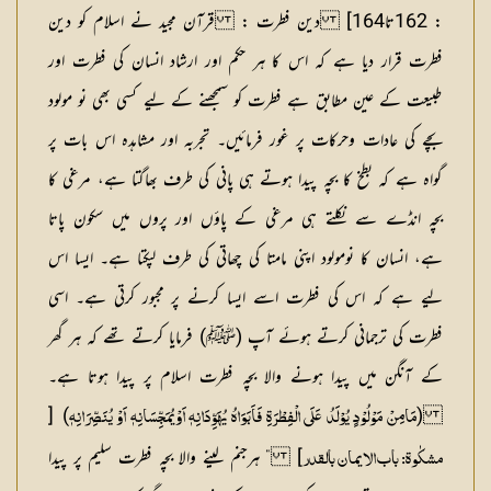
: 162تا164]
دین فطرت :
قرآن مجید نے اسلام کو دین
فطرت قرار دیا ہے کہ اس کا ہر حکم اور ارشاد انسان کی فطرت اور
طبیعت کے عین مطابق ہے فطرت کو سمجھنے کے لیے کسی بھی نو مولود
بچے کی عادات وحرکات پر غور فرمائیں۔ تجربہ اور مشاہدہ اس بات پر
گواہ ہے کہ بطخ کا بچہ پیدا ہوتے ہی پانی کی طرف بھاگتا ہے، مرغی کا
بچہ انڈے سے نکلتے ہی مرغی کے پاؤں اور پروں میں سکون پاتا
ہے، انسان کا نومولود اپنی مامتا کی چھاتی کی طرف لپکتا ہے۔ ایسا اس
لیے ہے کہ اس کی فطرت اسے ایسا کرنے پر مجبور کرتی ہے۔ اسی
فطرت کی ترجمانی کرتے ہوئے آپ (ﷺ) فرمایا کرتے تھے کہ ہر گھر
کے آنگن میں پیدا ہونے والا بچہ فطرت اسلام پر پیدا ہوتا
ہ
۔
) [
(
مَامِنْ مَوْلُوْدٍ یُوْلَدُ عَلَی الْفِطْرَۃِ فَاَبَوَاہُ یُھَوِّدَانِہٖ اَوْیُمَجِّسَانِہٖ اَوْ یُنَصِّ
ا
ن
ہ
] ” ہرجنم لینے والا بچہ فطرت سلیم پر پیدا
مشکٰوۃ: باب الایمان بالقدر