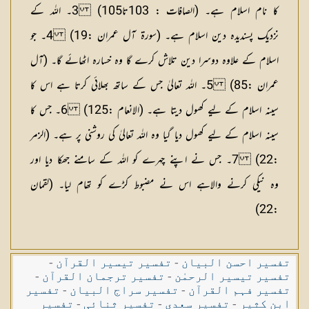
کا نام اسلام ہے۔ (الصافات : 103تا105) 3۔ اللہ کے
نزدیک پسندیدہ دین اسلام ہے۔ (سورۃ آل عمران :19) 4۔ جو
اسلام کے علاوہ دوسرا دین تلاش کرے گا وہ خسارہ اٹھائے گا۔ (آل
عمران :85) 5۔ اللہ تعالیٰ جس کے ساتھ بھلائی کرتا ہے اس کا
سینہ اسلام کے لیے کھول دیتا ہے۔ (الانعام :125) 6۔ جس کا
سینہ اسلام کے لیے کھول دیا گیا وہ اللہ تعالیٰ کی روشنی پر ہے۔ (الزمر
:22) 7۔ جس نے اپنے چہرے کو اللہ کے سامنے جھکا دیا اور
وہ نیکی کرنے والاہے اس نے مضبوط کڑے کو تھام لیا۔ (لقمان
:22)
تفسیر احسن البیان
-
تفسیر تیسیر القرآن
-
تفسیر تیسیر الرحمٰن
-
تفسیر ترجمان القرآن
-
تفسیر فہم القرآن
-
تفسیر سراج البیان
-
تفسیر
ابن کثیر
-
تفسیر سعدی
-
تفسیر ثنائی
-
تفسیر