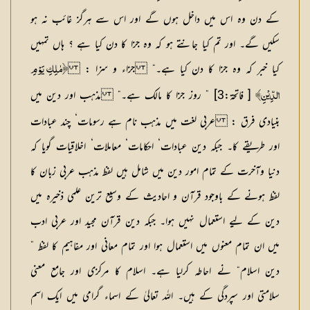
کے دن وہ اس میں داخل ہوں گے اور اس سے ہرگز غائب نہ ہو
سکیں گے۔ اور تم کیا جانتے ہو کہ وہ جزا کا دن کیا ہے ؟ ہاں تمہیں
کیا خبر کہ وہ جزا کا دن کیا ہے۔“
جزاء و سزا :
﴿مٰلِکِ یَوْمِ
[ فاتحۃ:3] ” روز جزا کا مالک ہے۔“
مذہب اور دین میں
الدِّیْنِ﴾
بنیادی فرق :
عربی لغت میں مذہب نام ہے رسومات‘ چند عبادات
اور طریقے کا۔ جبکہ دین عبادات‘ احکامات‘ معاملات‘ اخلاقیات گویا کہ
دنیا وآخرت کے تمام امور دین میں شامل ہیں لفظ مذہب عربی زبان کا
لفظ ہونے کے باوجود قرآن و احادیث کے وسیع ترین علمی ذخیرہ میں
دین کے لیے استعمال نہیں ہوا۔ جبکہ دین قرآن مجید اور عربی ادب
میں ان تمام معنوں میں استعمال ہوا اور تمام معانی اور مفاہیم کا لفظ ”
دین اسلام“ نے احاطہ کرلیا ہے۔ اسلام کا مرکزی اور جامع معنی
سلامتی اور سپردگی کے ہیں۔ اللہ تعالیٰ کے اسماء گرامی میں ایک اسم