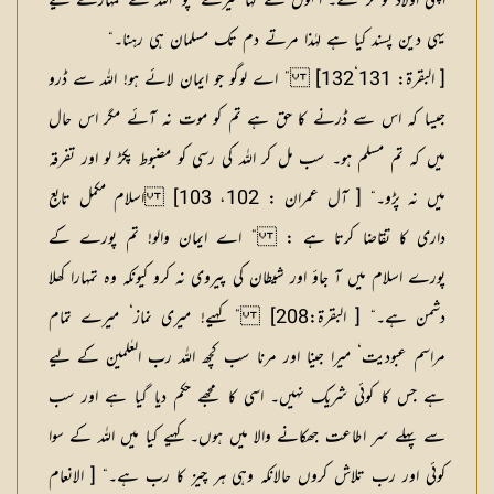
اپنی اولاد کو کر گئے۔ انہوں نے کہا میرے بچو‘ اللہ نے تمہارے لیے
یہی دین پسند کیا ہے لہٰذا مرتے دم تک مسلمان ہی رہنا۔“
[ البقرۃ: 131‘132] ” اے لوگو جو ایمان لائے ہو! اللہ سے ڈرو
جیسا کہ اس سے ڈرنے کا حق ہے تم کو موت نہ آئے مگر اس حال
میں کہ تم مسلم ہو۔ سب مل کر اللہ کی رسی کو مضبوط پکڑ لو اور تفرقہ
میں نہ پڑو۔“ [ آل عمران : 102، 103] اسلام مکمل تابع
داری کا تقاضا کرتا ہے : ” اے ایمان والو! تم پورے کے
پورے اسلام میں آ جاؤ اور شیطان کی پیروی نہ کرو کیونکہ وہ تمہارا کھلا
دشمن ہے۔“ [ البقرۃ:208] ” کہیے! میری نماز‘ میرے تمام
مراسم عبودیت‘ میرا جینا اور مرنا سب کچھ اللہ رب العٰلمین کے لیے
ہے جس کا کوئی شریک نہیں۔ اسی کا مجھے حکم دیا گیا ہے اور سب
سے پہلے سر اطاعت جھکانے والا میں ہوں۔ کہیے کیا میں اللہ کے سوا
کوئی اور رب تلاش کروں حالانکہ وہی ہر چیز کا رب ہے۔“ [ الانعام