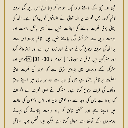
نبی اور نبی کے ماننے والو! یک سو ہو کر اپنا رخ اس دین کی طرف
قائم کرو۔ جس فطرت پر اللہ تعالیٰ نے انسانوں کو پیدا کیا ہے۔ اللہ کی
بنائی ہوئی فطرت بدلنے کی اجازت نہیں ہے‘ یہی بالکل راست اور
درست دین ہے مگر اکثر لوگ جانتے نہیں ہیں۔ قائم ہوجاؤ اس بات
پر اللہ کی طرف رجوع کرتے ہوئے اور ڈرو اس سے اور نماز قائم کرو
اور مشرکین میں شامل نہ ہوجاؤ۔“ [ الروم : 30، 31] مومن اور
مشرک کے درمیان یہی بنیادی فرق ہے کہ موحّد کی فطرت اپنی
اصلّیت پر قائم رہتی ہے جس کی وجہ سے وہ ہر حال میں اپنے خالق
ومالک کی طرف رجوع کرتا ہے۔ مشرک نے اپنی فطرت سے انحراف
کیا ہوتا ہے جس کی وجہ سے وہ خوش حالی اور امن وسکون کی حالت
میں اپنے سچے اور حقیقی خالق کو براہ راست پکارنے کی بجائے
دوسروں کے توسُّط سے سوال کرتا ہے لیکن ایسا شخص جب مسائل