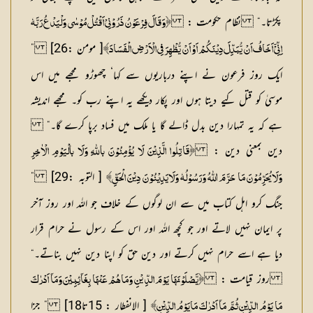
پکڑتا۔“ نظام حکومت :
﴿وَقَالَ فِرْعَوْنُ ذَرُوْنِیْ اَقْتُلْ مُوْسٰی وَلْیَدْعُ رَبَّہٗ
[ مومن :26] ”
اِنِّیْٓ اَخَافُ اَنْ یُّبَدِّلَ دِیْنَکُمْ اَوْ اَنْ یُّظْھِرَ فِی الْاَرْضِ الْفَسَادَ﴾
ایک روز فرعون نے اپنے درباریوں سے کہا‘ چھوڑو مجھے میں اس
موسیٰ کو قتل کیے دیتا ہوں اور پکار دیکھے یہ اپنے رب کو۔ مجھے اندیشہ
ہے کہ یہ تمہارا دین بدل ڈالے گا یا ملک میں فساد برپا کرے گا۔“
دین بمعنی دین :
﴿قَاتِلُوا الَّذِیْنَ لَا یُؤْمِنُوْنَ باللّٰہِ وَلَا بالْیَوْمِ الْاٰخِرِ
[ التوبہ :29] ”
وَلَایُحَرِّمُوْنَ مَا حَرَّمَ اللّٰہُ وَرَسُوْلُہٗ وَلَایَدِیْنُوْنَ دِیْنَ الْحَقِّ﴾
جنگ کرو اہل کتاب میں سے ان لوگوں کے خلاف جو اللہ اور روز آخر
پر ایمان نہیں لاتے اور جو کچھ اللہ اور اس کے رسول نے حرام قرار
دیا ہے اسے حرام نہیں کرتے اور دین حق کو اپنا دین نہیں بناتے۔“
روز قیامت :
﴿یَّصْلَوْنَھَا یَوْمَ الدِّ یْنِ وَمَا ھُمْ عَنْھَا بِغَآئِبِیْنَ وَمَآ اَدْرٰکَ
[ الانفطار : 15تا18] ” جزا
مَا یَوْمُ الدِّیْنِ ثُمَّ مَآ اَدْرٰکَ مَایَوْمُ الدِّیْنِ﴾