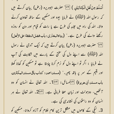
) ” حضرت ابوہریرہ (رض) بیان کرتے ہیں
أَسْلَمَ مِنْ أَہْلِ الْکِتَابَیْنِ
کہ رسول اللہ (ﷺ) نے فرمایا بیوہ اور مسکین کے ساتھ تعاون کرنے
والا۔ اللہ کی راہ میں مجاہد کی طرح ہے یا رات کو قیام اور دن کو روزہ
رکھنے والے کی طرح ہے۔“ (
)
رواہ البخاری : باب فضل النفقۃ علی الأھل
” حضرت ابوہریرہ (رض) بیان کرتے ہیں کہ ایک آدمی نے رسول
اللہ (ﷺ) سے اپنے دل کی سختی کے بارے میں شکایت کی آپ
نے فرمایا : اگر تو اپنے دل کو نرم کرنا چاہتا ہے تو مسکین کو کھانا کھلا
اور یتیم کے سر پر ہاتھ پھیر۔“ (
مسند احمد : کتاب باقی مسند المکثرین،
)
مسائل:
1۔ اللہ تعالیٰ نے انسان کو دو
باب مسند أبی ھریرۃ
آنکھیں، دوہونٹ اور زبان عطا فرمائی ہے۔ 2۔ اللہ تعالیٰ نے ہر
انسان کو دو راستوں کی نشاندہی کی ہے۔
3۔ نیکی کے کاموں میں مشکل ترین کام غلام کو آزاد کروانا، مسکین کو