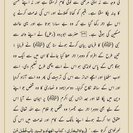
کی وجہ سے نہ اپنی مرضی سے کوئی کام کرسکتا ہے اور نہ اپنے محسن
کا بدلہ چکا سکتا ہے۔ یتیم کو کھانا کھلانے اور اس کی خدمت کرنے پر
اس لیے اجر رکھا گیا ہے کہ وہ بے سہارا ہوتا ہے اور یہی حالت
مسکین کی ہوتی ہے۔ ” حضرت ابوبردہ (رض) نے اپنے والد سے
نبی (ﷺ) کا فرمان بیان کرتے ہوئے سنا نبی (ﷺ) نے فرمایا :
تین طرح کے افراد کو دوہرا اجر عطا کیا جائے گا ان میں سے ایک وہ
ہوگا جس کے پاس لونڈی ہو اس نے اسے اچھی طرح تعلیم دی، اسے
ادب سکھایا اور اچھے انداز سے اس کی تربیت کی پھر وہ اسے آزاد کردیا
اور اس کے ساتھ نکاح کرلیا۔ دوسرایہود و نصاریٰ کا وہ شخص جو اپنے
دین میں پکا تھا اور بعد ازاں نبی اکرم (ﷺ) پر ایمان لے آیا اس
کے لیے بھی دوہرا اجر ہے تیسرا وہ شخص جو غلام ہے اللہ تعالیٰ کے
حقوق ادا کرتے ہوئے اپنے مالک کے کام اور خدمت میں اس کی
خیرخواہی کرتا ہے۔“ (
رواہ البخاری : کتاب الجھاد و السیر، بَاب فَضْلِ مَنْ