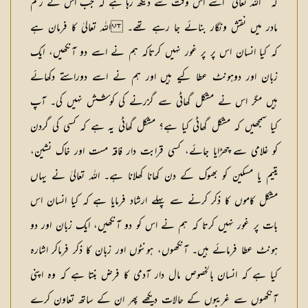
کہ ” اللہ تعالیٰ“ اسے اس وقت سے دیکھ رہا ہے کہ جب اس کے رحم
مادر میں نقش ونگار بنائے جا رہے تھے۔ اللہ تعالیٰ کا فرمان ہے
کہ کیا انسان اس پر پر غور نہیں کرتاکہ ہم نے اسے دو آنکھیں، ایک
زبان اور دوہونٹ عطا کیے ہیں اور ہم نے اسے دوراستے دکھائے
ہیں مگر اس نے مشکل گھاٹی سے گزرنے کی کوشش نہیں کی۔ آپ
کیا سمجھیں کہ مشکل گھاٹی کیا ہے؟ مشکل گھاٹی یہ ہے کہ کسی کی گردن
کو غلامی سے چھڑایا جائے، کسی قرابت دار فاقہ مست اور خاک نشین،
یتیم یا مسکین کو بھوک کے دن کھانا کھلانا ہے۔ اللہ تعالیٰ نے یہاں
مشکل کاموں کا ذکر کرنے سے پہلے ارشاد فرمایا ہے کہ کیا انسان اس
بات پر غور نہیں کرتا کہ ہم نے اس کو دو آنکھیں، ایک زبان اور دو
ہونٹ عطا فرمائے ہیں۔ آنکھوں، ہونٹوں اور زبان کا ذکر فرماکر اشارہ
کیا ہے کہ انسان بالخصوص مال دار آدمی کا فرض بنتا ہے کہ وہ اپنی
آنکھوں سے غریبوں کے حالات دیکھے پھر ان کے ساتھ تعاون کرے