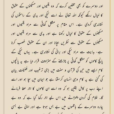
اور دوسرے کو بھی تلقین کرے کہ وہ یتیموں اور مسکینوں کے حقوق
کا خیال رکھے کیونکہ اللہ تعالیٰ نے اسے نیکی اور بدی کے راستوں کی
نشاندہی کردی ہے۔ اس مقام پر مشکل گھاٹی سے مراد یتیموں اور
مسکینوں کے حقوق کا خیال رکھنا ہے اور بدی سے مراد یتیموں اور
مسکینوں کے حقوق سے نظریں بچانا اور ان کے حقوق غصب کرنا
ہے، ہدایت سے مراد نیکی اور برائی کی نشاندہی ہے۔ یہاں نیکی کے
پانچ کاموں کو مشکل گھاٹی پر چڑھنے کے مترادف قرار دیا ہے یہ پانچوں
کام ایسے ہیں جن کی قرآن و سنت میں بڑی ترغیب اور فضیلت بیان
کی گئی ہے یہ کام وہی انسان کرسکتا ہے جو ایمان میں سچا ہو اور اسے
اپنے رب پر کامل یقین ہو کہ وہ اسے ان کاموں کا اجر عطا فرمائے
گا۔ غلام کی گردن چھڑانے میں اس لیے اجر رکھا گیا ہے کہ وہ بے
چارہ دوسرے کے ہاتھوں میں بے بس ہوتا ہے اور اپنی بے بسی