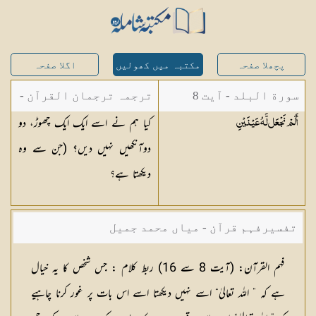
پچھلا صفحہ
مکتبہ میں کھولیں
اگلا صفحہ
سورة البلد - آیت 8
ترجمہ ترجمان القرآن -
کیا ہم نے اسے ایک ایک چھوڑ، دو
أَلَمْ نَجْعَل لَّهُ
عَيْنَيْنِ
مولانا ابوالکلام آزاد
دوآنکھیں نہیں دیں؟ (جن سے وہ
دیکھتا ہے؟
تفسیرفہم قرآن - میاں محمد جمیل
فہم القرآن:
(آیت 8 سے 16)
ربط کلام :
جس شخص کا یہ خیال
ہے کہ ” اللہ تعالیٰ“ اسے نہیں دیکھتا اسے اس بات پر غور کرنا چاہیے