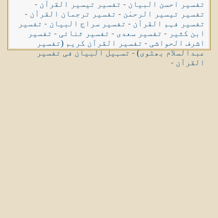
تفسیر احسن البیان
-
تفسیر تیسیر القرآن
-
تفسیر تیسیر الرحمٰن
-
تفسیر ترجمان القرآن
-
تفسیر فہم القرآن
-
تفسیر سراج البیان
-
تفسیر
ابن کثیر
-
تفسیر سعدی
-
تفسیر ثنائی
-
تفسیر
اشرف الحواشی
-
تفسیر القرآن کریم (تفسیر
عبدالسلام بھٹوی)
-
تسہیل البیان فی تفسیر
القرآن
-