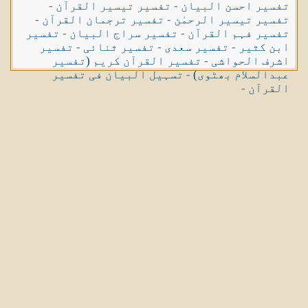
تفسیر احسن البیان
-
تفسیر تیسیر القرآن
-
تفسیر تیسیر الرحمٰن
-
تفسیر ترجمان القرآن
-
تفسیر فہم القرآن
-
تفسیر سراج البیان
-
تفسیر
ابن کثیر
-
تفسیر سعدی
-
تفسیر ثنائی
-
تفسیر
اشرف الحواشی
-
تفسیر القرآن کریم (تفسیر
عبدالسلام بھٹوی)
-
تسہیل البیان فی تفسیر
القرآن
-