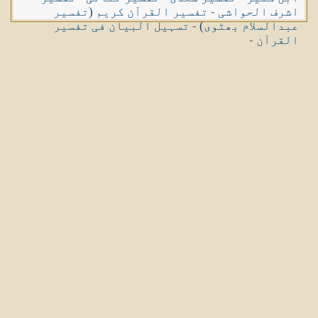
اشرف الحواشی
-
تفسیر القرآن کریم (تفسیر
عبدالسلام بھٹوی)
-
تسہیل البیان فی تفسیر
القرآن
-