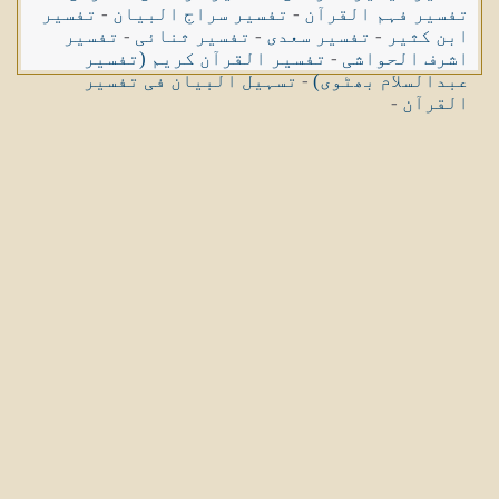
تفسیر فہم القرآن
-
تفسیر سراج البیان
-
تفسیر
ابن کثیر
-
تفسیر سعدی
-
تفسیر ثنائی
-
تفسیر
اشرف الحواشی
-
تفسیر القرآن کریم (تفسیر
عبدالسلام بھٹوی)
-
تسہیل البیان فی تفسیر
القرآن
-