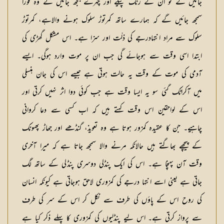
جائیں گے تو ان کے رنگ پیلے اور چہرے بجھ جائیں گے وہ فوراً
سمجھ جائیں گے کہ ہمارے ساتھ کمرتوڑ سلوک ہونے والاہے، کمرتوڑ
سلوک سے مراد انتہادرجے کی ذلّت اور سزا ہے۔ اس مشکل گھڑی کی
ابتدا اسی وقت سے ہوجائے گی جب ان پر موت وارد ہوگی۔ ایسے
آدمی کی موت کے وقت یہ حالت ہوتی ہے جیسے اس کی جان ہنسلی
میں آکراٹک گئی سو یہ ایسا وقت ہے جب کوئی دوا اثر نہیں کرتی اور
اس کے لواحقین اس وقت کہتے ہیں کہ اب کسی سے دعا کروانی
چاہیے۔ جن کا عقیدہ کمزور ہوتا ہے وہ تعویذ، گنڈھے اور جھاڑ پھونک
کے پیچھے بھاگتے ہیں حالانکہ مرنے والا سمجھ جاتا ہے کہ میرا آخری
وقت آن پہنچا ہے۔ اس کی ایک پنڈلی دوسری پنڈلی کے ساتھ لگ
جاتی ہے یعنی اسے انتہا درجے کی کمزوری لاحق ہوجاتی ہے کیونکہ انسان
کی روح اس کے پاؤں کی طرف سے نکل کر اس کے سر کی طرف
سے پرواز کرتی ہے۔ اس لیے پنڈلیوں کی کمزوری کا پہلے ذکر کیا ہے