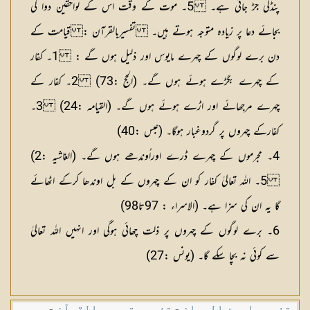
پنڈلی جڑ جاتی ہے۔ 5۔ موت کے وقت اس کے لواحقین دوا کی
بجائے دعا پر زیادہ متوجہ ہوتے ہیں۔
تفسیربالقرآن : قیامت کے
دن برے لوگوں کے چہرے مایوس اور ذلیل ہوں گے :
1۔ کفار
کے چہرے بگڑے ہوئے ہوں گے۔ (الحج :73) 2۔ کفار کے
چہرے مرجھائے اور اڑے ہوئے ہوں گے۔ (القیامہ :24) 3۔
کفارکے چہروں پر گردوغبار ہوگا۔ (عبس :40)
4۔ مجرموں کے چہرے ڈرے اوراُوندھے ہوں گے۔ (الغاشیہ :2)
5۔ اللہ تعالیٰ کفار کو ان کے چہروں کے بل اوندھا کرکے اٹھائے
گا یہ ان کی سزا ہے۔ (الاسراء : 97تا98)
6۔ برے لوگوں کے چہروں پر ذلت چھائی ہوگی اور انہیں اللہ تعالیٰ
سے کوئی نہ بچا سکے گا۔ (یونس :27)
تفسیر احسن البیان
-
تفسیر تیسیر القرآن
-