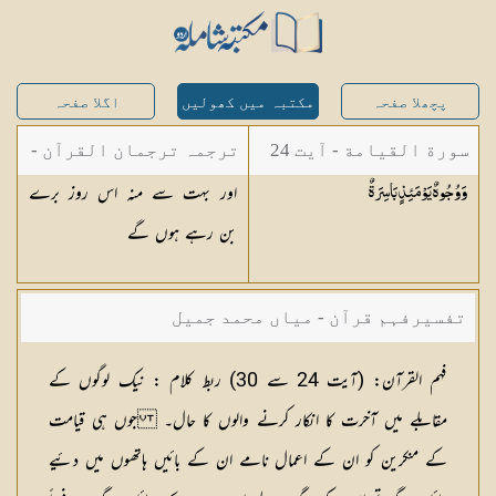
پچھلا صفحہ
مکتبہ میں کھولیں
اگلا صفحہ
سورة القيامة - آیت 24
ترجمہ ترجمان القرآن -
اور بہت سے منہ اس روز برے
وَوُجُوهٌ يَوْمَئِذٍ
بَاسِرَةٌ
مولانا ابوالکلام آزاد
بن رہے ہوں گے
تفسیرفہم قرآن - میاں محمد جمیل
فہم القرآن:
(آیت 24 سے 30)
ربط کلام :
نیک لوگوں کے
مقابلے میں آخرت کا انکار کرنے والوں کا حال۔ جوں ہی قیامت
کے منکرین کو ان کے اعمال نامے ان کے بائیں ہاتھوں میں دئیے