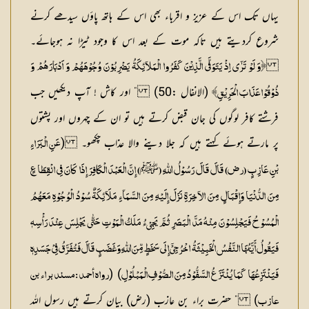
یہاں تک اس کے عزیز و اقرباء بھی اس کے ہاتھ پاؤں سیدھے کرنے
شروع کردیتے ہیں تاکہ موت کے بعد اس کا وجود ٹیڑا نہ ہوجائے۔
﴿وَ لَوْ تَرٰٓی اِذْ یَتَوَفَّی الَّذِیْنَ کَفَرُوا الْمَلآئِکَۃُ یَضْرِبُوْنَ وُجُوْہَہُمْ وَ اَدْبَارَہُمْ وَ
(الانفال :50) ” اور کاش ! آپ دیکھیں جب
ذُوْقُوْا عَذَابَ الْحَرِیْقِ﴾
فرشتے کافر لوگوں کی جان قبض کرتے ہیں تو ان کے چہروں اور پشتوں
پر مارتے ہوئے کہتے ہیں کہ جلا دینے والا عذاب چکھو۔ (
عَنِ الْبَرَاءِ
ﷺ
بْنِ عَازِبٍ (رض) قَالَ قَالَ رَسُوْلُ اللّٰہِ (
) إِنَّ الْعَبْدَ الْکَافِرَ إِذَا کَانَ فِی انْقِطَاعٍ
مِنَ الدُّنْیَا وَإِقْبَالٍ مِنَ الآخِرَۃِ نَزَلَ إِلَیْہِ مِنَ السَّمَآءِ مَلَآئِکَۃٌ سُوْدُ الْوُجُوْہِ مَعَہُمُ
الْمُسُوْحُ فَیَجْلِسُوْنَ مِنْہُ مَدَّ الْبَصَرِ ثُمَّ یَجِیْءُ مَلَکُ الْمَوْتِ حَتّٰی یَجْلِسَ عِنْدَ رَأْسِہٖ
فَیَقُولُ أَیَّتُہَا النَّفْسُ الْخَبِیْثَۃُ اخْرُجِیْٓ إِلَی سَخَطٍ مِّنَ اللّٰہِ وَغَضَبٍ قَالَ فَتُفَرَّقُ فِیْ جَسَدِہٖ
) (
فَیَنْتَزِعُہَا کَمَا یُنْتَزَعُ السَّفُّوْدُ مِنَ الصُّوْفِ الْمَبْلُوْلِ
رواہ أحمد : مسند براء بن
) ” حضرت براء بن عازب (رض) بیان کرتے ہیں رسول اللہ
عازب