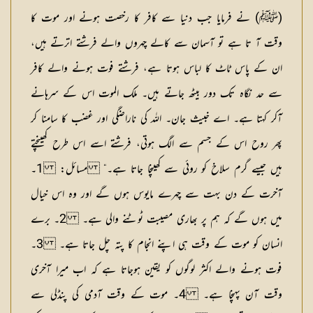
(ﷺ) نے فرمایا جب دنیا سے کافر کا رخصت ہونے اور موت کا
وقت آ تا ہے تو آسمان سے کالے چہروں والے فرشتے اترتے ہیں،
ان کے پاس ٹاٹ کا لباس ہوتا ہے، فرشتے فوت ہونے والے کافر
سے حد نگاہ تک دور بیٹھ جاتے ہیں۔ ملک الموت اس کے سرہانے
آکر کہتا ہے۔ اے خبیث جان۔ اللہ کی ناراضگی اور غضب کا سامنا کر
پھر روح اس کے جسم سے الگ ہوتی، فرشتے اسے اس طرح کھینچتے
ہیں جیسے گرم سلاخ کو روئی سے کھینچا جاتا ہے۔“
مسائل:
1۔
آخرت کے دن بہت سے چہرے مایوس ہوں گے اور وہ اس خیال
میں ہوں گے کہ ہم پر بھاری مصیبت ٹوٹنے والی ہے۔ 2۔ برے
انسان کو موت کے وقت ہی اپنے انجام کا پتہ چل جاتا ہے۔ 3۔
فوت ہونے والے اکثر لوگوں کو یقین ہوجاتا ہے کہ اب میرا آخری
وقت آن پہنچا ہے۔ 4۔ موت کے وقت آدمی کی پنڈلی سے