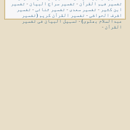
تفسیر فہم القرآن
-
تفسیر سراج البیان
-
تفسیر
ابن کثیر
-
تفسیر سعدی
-
تفسیر ثنائی
-
تفسیر
اشرف الحواشی
-
تفسیر القرآن کریم (تفسیر
عبدالسلام بھٹوی)
-
تسہیل البیان فی تفسیر
القرآن
-