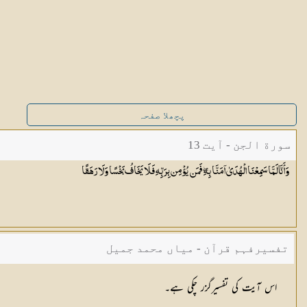
پچھلا صفحہ
سورة الجن - آیت 13
وَأَنَّا لَمَّا سَمِعْنَا الْهُدَىٰ آمَنَّا بِهِ ۖ فَمَن يُؤْمِن بِرَبِّهِ فَلَا يَخَافُ بَخْسًا وَلَا
رَهَقًا
تفسیرفہم قرآن - میاں محمد جمیل
اس آیت کی تفسیرگزر چکی ہے۔