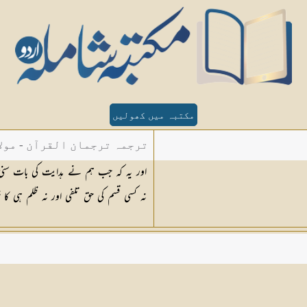
مکتبہ میں کھولیں
ترجمہ ترجمان القرآن - مولا
اور یہ کہ جب ہم نے ہدایت کی بات سنی
نہ کسی قسم کی حق تلفی اور نہ ظلم ہی کا 