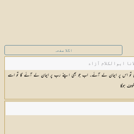
اگلا صفحہ
نا ابوالکلام آزاد
 تو اس پر ایمان لے آئے۔ اب جو بھی اپنے رب پر ایمان لے آئے گا تو اسے
خوف ہوگا