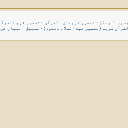
سیر الرحمٰن
-
تفسیر ترجمان القرآن
-
تفسیر فہم القرآن
قرآن کریم (تفسیر عبدالسلام بھٹوی)
-
تسہیل البیان فی 