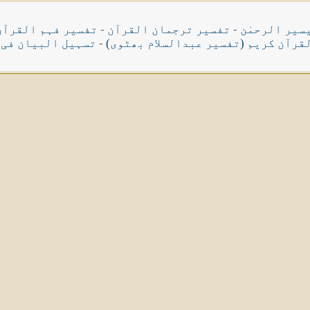
سیر الرحمٰن
-
تفسیر ترجمان القرآن
-
تفسیر فہم القرآن
قرآن کریم (تفسیر عبدالسلام بھٹوی)
-
تسہیل البیان فی 