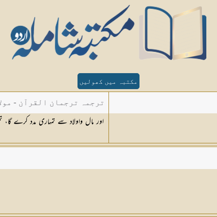
مکتبہ میں کھولیں
ترجمہ ترجمان القرآن - مولا
اور مال واولاد سے تمہاری مدد کرے گا، 