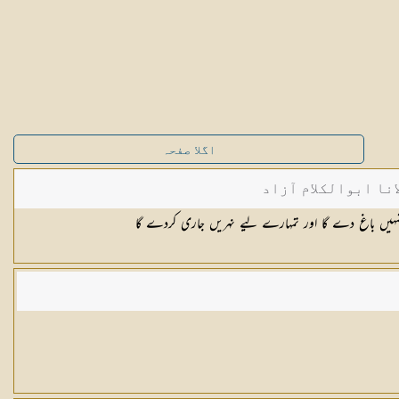
اگلا صفحہ
نا ابوالکلام آزاد
تمہیں باغ دے گا اور تمہارے لیے نہریں جاری کردے گا