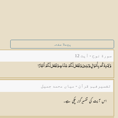
پچھلا صفحہ
سورة نوح - آیت 12
وَيُمْدِدْكُم بِأَمْوَالٍ وَبَنِينَ وَيَجْعَل لَّكُمْ جَنَّاتٍ وَيَجْعَل لَّكُمْ
أَنْهَارًا
تفسیرفہم قرآن - میاں محمد جمیل
اس آیت کی تفسیرگزر چکی ہے۔