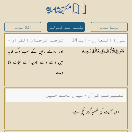
پچھلا صفحہ
مکتبہ میں کھولیں
اگلا صفحہ
سورة المعارج - آیت 14
ترجمہ ترجمان القرآن -
اور روئے زمین کے سب لوگ فدیہ
وَمَن فِي الْأَرْضِ جَمِيعًا ثُمَّ
يُنجِيهِ
مولانا ابوالکلام آزاد
میں دے دے پھریہ اسے نجات دلا
دے
تفسیرفہم قرآن - میاں محمد جمیل
اس آیت کی تفسیرگزر چکی ہے۔