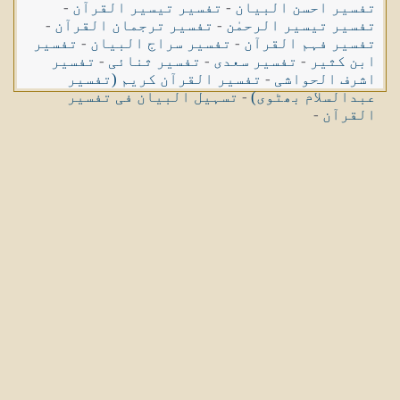
تفسیر احسن البیان
-
تفسیر تیسیر القرآن
-
تفسیر تیسیر الرحمٰن
-
تفسیر ترجمان القرآن
-
تفسیر فہم القرآن
-
تفسیر سراج البیان
-
تفسیر
ابن کثیر
-
تفسیر سعدی
-
تفسیر ثنائی
-
تفسیر
اشرف الحواشی
-
تفسیر القرآن کریم (تفسیر
عبدالسلام بھٹوی)
-
تسہیل البیان فی تفسیر
القرآن
-