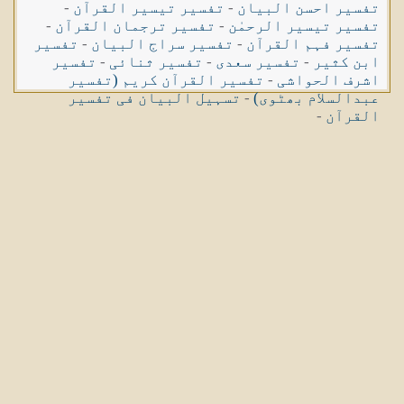
تفسیر احسن البیان
-
تفسیر تیسیر القرآن
-
تفسیر تیسیر الرحمٰن
-
تفسیر ترجمان القرآن
-
تفسیر فہم القرآن
-
تفسیر سراج البیان
-
تفسیر
ابن کثیر
-
تفسیر سعدی
-
تفسیر ثنائی
-
تفسیر
اشرف الحواشی
-
تفسیر القرآن کریم (تفسیر
عبدالسلام بھٹوی)
-
تسہیل البیان فی تفسیر
القرآن
-