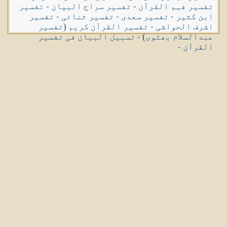
تفسیر فہم القرآن
-
تفسیر سراج البیان
-
تفسیر
ابن کثیر
-
تفسیر سعدی
-
تفسیر ثنائی
-
تفسیر
اشرف الحواشی
-
تفسیر القرآن کریم (تفسیر
عبدالسلام بھٹوی)
-
تسہیل البیان فی تفسیر
القرآن
-