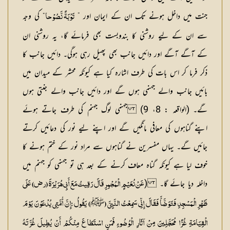
جنت میں داخل ہونے تک ان کے ایمان اور ”
“ کی وجہ
تَوْبَۃً نَّصُوْحا
سے ان کے لیے روشنی کا بندوبست بھی فرمائے گا، یہ روشنی ان
کے آگے آگے اور دائیں جانب بھی پھیل رہی ہوگی۔ دائیں جانب کا
ذکر فرما کر اس بات کی طرف اشارہ کیا ہے کیونکہ محشر کے میدان میں
بائیں جانب والے جہنمی ہوں گے اور دائیں جانب والے جنتی ہوں
گے۔ (الواقعہ : 8، 9) جہنمی لوگ جہنم کی طرف جاتے ہوئے
اپنے گناہوں کی معافی مانگیں گے اور اپنے لیے نور کی دعائیں کرتے
جائیں گے۔ یہاں مفسرین نے گناہوں سے مراد نور کے ختم ہونے کا
خوف لیا ہے کیونکہ گناہ معاف کرنے کے بعد ہی تو جہنمی کو جہنم میں
داخلہ دیا جائے گا۔ (
عَنْ نُعَیْمٍ الْمُجْمِرِ قَالَ رَقِیتُ مَعَ أَبِی ہُرَیْرَۃَ (رض) عَلَی
ﷺ
ظَہْرِ الْمَسْجِدِ فَتَوَضَّأَ فَقَالَ إِنِّی سَمِعْتُ النَّبِیَّ (
) یَقُولُ :إِنَّ أُمَّتِی یُدْعَوْنَ یَوْمَ
الْقِیَامَۃِ غُرًّا مُحَجَّلِینَ مِنْ آثَارِ الْوُضُوءِ فَمَنِ اسْتَطَاعَ مِنْکُمْ أَنْ یُطِیلَ غُرَّتَہُ