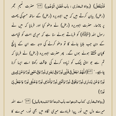
) (
) ” حضرت نعیم مجمر
فَلْیَفْعَلْ
رواہ البخاری : باب فَضْلِ الْوُضُوءِ
(رض) بیان کرتے ہیں کہ میں ابوہریرہ (رض) کے ساتھ مسجدکی چھت
پر چڑھا۔ حضرت ابوہریرہ (رض) نے وضو کیا اور فرمایا کہ میں نے
رسول اللہ (ﷺ) کو فرماتے ہوئے سنا ہے کہ میری امت کو قیامت
کے دن جب بلایا جائے گا تو وضو کرنے کی وجہ سے ان کے پانچ
کلیان چمکتے ہوئے ہوں گے۔ پھر حضرت ابوہریرہ (رض) نے فرمایا کہ
تم سے جو اپنی چمک کو زیادہ کرنے کی طاقت رکھتا اسے ایسا کرنا
چاہیے۔“ (
اللّٰہُمَّ اجْعَلْ فِی قَلْبِی نُورًا وَفِی بَصَرِی نُورًا وَفِی سَمْعِی نُورًا وَعَنْ یَمِینِی
نُورًا وَعَنْ یَسَارِی نُورًا وَفَوْقِی نُورًا وَتَحْتِی نُورًا وَأَمَامِی نُورًا وَخَلْفِی نُورًا وَاجْعَلْ لِیّ
)
نُورًا
(
) ” اے اللہ
رواہ البخاری، کتاب الدعوات، باب الدعا اذا انتبدہ بالیل
میرے دل میں نور پیدا فرمادے میری نگاہ میں بھی نور، میرے کا