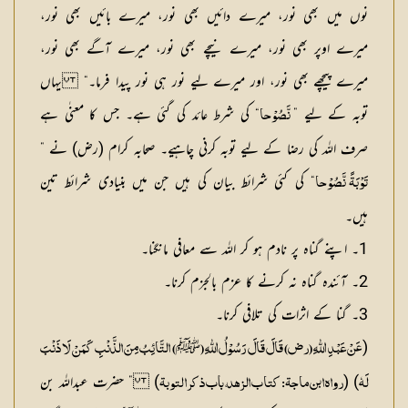
نوں میں بھی نور، میرے دائیں بھی نور، میرے بائیں بھی نور،
میرے اوپر بھی نور، میرے نیچے بھی نور، میرے آگے بھی نور،
میرے پیچھے بھی نور، اور میرے لیے نور ہی نور پیدا فرما۔“ یہاں
توبہ کے لیے ”
“ کی شرط عائد کی گئی ہے۔ جس کا معنٰی ہے
نَّصُوْحا
صرف اللہ کی رضا کے لیے توبہ کرنی چاہیے۔ صحابہ کرام (رض) نے ”
“ کی کئی شرائط بیان کی ہیں جن میں بنیادی شرائط تین
تَوْبَۃً نَّصُوْحا
ہیں۔
1۔ اپنے گناہ پر نادم ہو کر اللہ سے معافی مانگنا۔
2۔ آئندہ گناہ نہ کرنے کا عزم بالجزم کرنا۔
3۔ گنا کے اثرات کی تلافی کرنا۔
(
ﷺ
عَنْ عَبْدِ اللّٰہِ (رض) قَالَ قَالَ رَسُوْلُ اللّٰہِ (
) التَّائِبُ مِنَ الذَّنْبِ کَمَنْ لَا ذَنْبَ
) (
) ” حضرت عبداللہ بن
لَہٗ
رواہ ابن ماجۃ: کتاب الزھد، باب ذکرا لتوبۃ