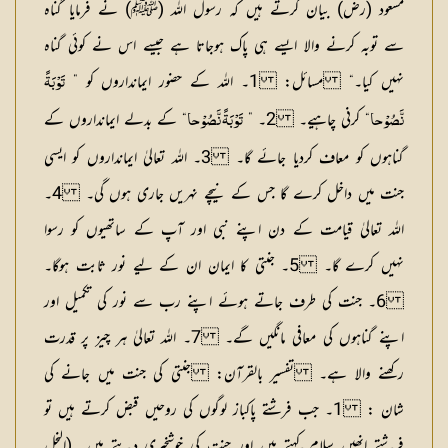
مسعود (رض) بیان کرتے ہیں کہ رسول اللہ (ﷺ) نے فرمایا گناہ
سے توبہ کرنے والا ایسے ہی پاک ہوجاتا ہے جیسے اس نے کوئی گناہ
نہیں کیا۔“
مسائل:
1۔ اللہ کے حضور ایمانداروں کو ”
تَوْبَۃً
“ کرنی چاہیے۔ 2۔ ”
“ کے بدلے ایمانداروں کے
نَّصُوْحا
تَوْبَۃً نَّصُوْحا
گناہوں کو معاف کردیا جائے گا۔ 3۔ اللہ تعالیٰ ایمانداروں کو ایسی
جنت میں داخل کرے گا جس کے نیچے نہریں جاری ہوں گی۔ 4۔
اللہ تعالیٰ قیامت کے دن اپنے نبی اور آپ کے ساتھیوں کو رسوا
نہیں کرے گا۔ 5۔ جنتی کا ایمان ان کے لیے نور ثابت ہوگا۔
6۔ جنت کی طرف جاتے ہوئے اپنے رب سے نور کی تکمیل اور
اپنے گناہوں کی معافی مانگیں گے۔ 7۔ اللہ تعالیٰ ہر چیز پر قدرت
رکھنے والا ہے۔
تفسیر بالقرآن: جنتی کی جنت میں جانے کی
شان :
1۔ جب فرشتے پاکباز لوگوں کی روحیں قبض کرتے ہیں تو
فرشتے انھیں سلام کہتے ہیں اور جنت کی خوشخبری دیتے ہیں۔ (النحل