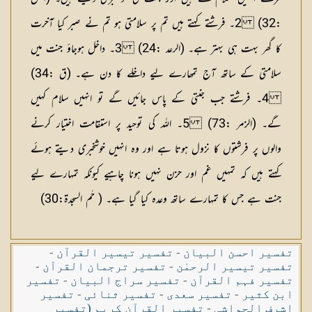
:32) 2۔ فرشتے کہتے ہیں تم پر سلامتی ہو تم نے صبر کیا آخرت
کا گھر بہت ہی بہتر ہے۔ (الرعد :24) 3۔ داخل ہوجاؤ جنت میں
سلامتی کے ساتھ آج تمھارے لیے داخلے کا دن ہے۔ (ق :34)
4۔ فرشتے جب جنتی کے پاس جائیں گے تو انہیں سلام کہیں
گے۔ (الزمر :73) 5۔ اللہ کی توحید پر استقامت اختیار کرنے
والوں پر فرشتوں کا نزول ہوتا ہے اور وہ انہیں خوشخبری دیتے ہوئے
کہتے ہیں کہ تمہیں غم اور حزن نہیں ہونا چاہیے کیونکہ تمہارے لیے
جنت ہے جس کا تمہارے ساتھ وعدہ کیا گیا ہے۔ ( حٰم السجدۃ:30)
تفسیر احسن البیان
-
تفسیر تیسیر القرآن
-
تفسیر تیسیر الرحمٰن
-
تفسیر ترجمان القرآن
-
تفسیر فہم القرآن
-
تفسیر سراج البیان
-
تفسیر
ابن کثیر
-
تفسیر سعدی
-
تفسیر ثنائی
-
تفسیر
اشرف الحواشی
-
تفسیر القرآن کریم (تفسیر