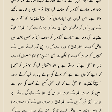
رب سے التجاء کریں گے کہ اے ہمارے رب! ہمارے نور کو مزید
بڑھا اور ہمارے گناہوں کو معاف فرما یقیناً تو ہر چیز پر قدرت رکھنے
والا ہے۔ اس فرمان میں ایمانداروں کو ”
“ کا حکم دینے
تَوْبَۃً نَّصُوْحا
کے بعد یہ کہہ کر خوشخبری دی گئی ہے کہ ہوسکتا ہے کہ ” اللہ“ ”
تَوْبَۃً
“ کی وجہ سے تمہارے گناہوں کو معاف فرما کر تمہیں جنت میں
نَّصُوْحا
داخل کردے۔ اللہ تعالیٰ کا وعدہ ہے کہ وہ سچی توبہ کرنے والوں کے
گناہوں کو معاف کردے گا لیکن پھر بھی ”
“ کا لفظ استعمال کیا ہے
عَسیٰ
جس کا معنٰی ہے کہ ہوسکتا ہے یہ لفظ استعمال فرما کر مومنوں کو سمجھایا
کہ اپنے گناہوں سے بے فکر ہونے کی بجائے بار بار توبہ کرتے رہو۔
”
“ کا معنٰی ہے کہ توبہ محض کسی کے خوف کی وجہ سے
تَوْبَۃً نَّصُوْحا
نہیں بلکہ صرف اللہ کے خوف اور اس کی رضا کے لیے کی جائے۔ جو
ایماندار سچی توبہ کریں گے، اللہ تعالیٰ نہ صرف ان کے گناہ معاف فرما
کر انہیں جنت میں داخل کرے گا بلکہ محشر کے میدان سے لے کر