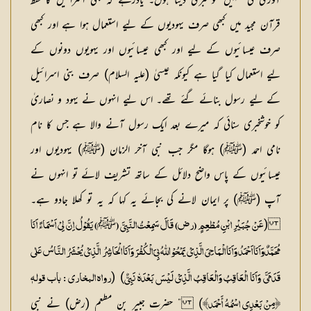
آوری کی تمہیں خوشخبری دیتا ہوں۔ یادرہے کہ بنی اسرائیل کا لفظ
قرآن مجید میں کبھی صرف یہودیوں کے لیے استعمال ہوا ہے اور کبھی
صرف عیسائیوں کے لیے اور کبھی عیسائیوں اور یہویوں دونوں کے
لیے استعمال کیا گیا ہے کیونکہ عیسیٰ (علیہ السلام) صرف بنی اسرائیل
کے لیے رسول بنائے گئے تھے۔ اس لیے انہوں نے یہود و نصاریٰ
کو خوشخبری سنائی کہ میرے بعد ایک رسول آنے والا ہے جس کا نام
نامی احمد (ﷺ) ہوگا مگر جب نبی آخر الزمان (ﷺ) یہودیوں اور
عیسائیوں کے پاس واضح دلائل کے ساتھ تشریف لائے تو انہوں نے
آپ (ﷺ) پر ایمان لانے کی بجائے یہ کہا کہ یہ تو کھلا جادو ہے۔
(
ﷺ
عَنْ جُبَیْرِ ابْنِ مُطْعِمٍ (رض) قَالَ سَمِعْتُ النَّبِیَّ (
) یَقُوْلُ اِنَّ لِیْ اَسْمَاءً اَنَا
مُحَمَّدٌوَاَنَا اَحْمَدُ وَاَنَا الْمَاحِیَ الَّذِیْ یَمْحُوْ اللّٰہُ بِیَ الْکُفْرَ وَاَنَا الْحَاشِرُ الَّذِیْ یُحْشَرُ النَّاسُ عَلٰی
) (
قَدَمَیَّ وَاَنَا الْعَاقِبُ وَالْعَاقِبُ الَّذِیْ لَیْسَ بَعْدَہٗ نَبِیٌّ
رواہ البخاری : باب قولہٖ
) ” حضرت جبیر بن مطعم (رض) نے نبی
﴿مِنْ بَعْدِي اسْمُهُ أَحْمَد﴾