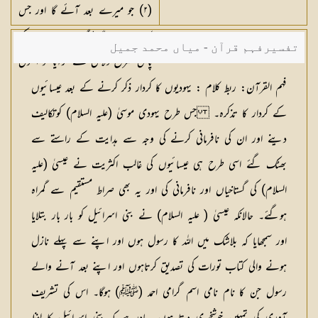
(٢) جو میرے بعد آئے گا اور جس
کا نام احمد ہوگا مگر وہ جب ان کے
تفسیرفہم قرآن - میاں محمد جمیل
پاس صریح دلائل لے کرآیا تو انہوں
نے کہا یہ تو کھلاجادو ہے
فہم القرآن: ربط کلام :
یہودیوں کا کردار ذکر کرنے کے بعد عیسائیوں
کے کردار کا تذکرہ۔ جس طرح یہودی موسیٰ (علیہ السلام) کوتکالیف
دینے اور ان کی نافرمانی کرنے کی وجہ سے ہدایت کے راستے سے
بھٹک گئے اسی طرح ہی عیسائیوں کی غالب اکثریت نے عیسیٰ (علیہ
السلام) کی گستاخیاں اور نافرمانی کی اور یہ بھی صراط مستقیم سے گمراہ
ہوگئے۔ حالانکہ عیسیٰ ( علیہ السلام) نے بنی اسرائیل کو بار بار بتلایا
اور سمجھایا کہ بلاشک میں اللہ کا رسول ہوں اور اپنے سے پہلے نازل
ہونے والی کتاب تورات کی تصدیق کرتاہوں اور اپنے بعد آنے والے
رسول جن کا نام نامی اسم گرامی احمد (ﷺ) ہوگا۔ اس کی تشریف