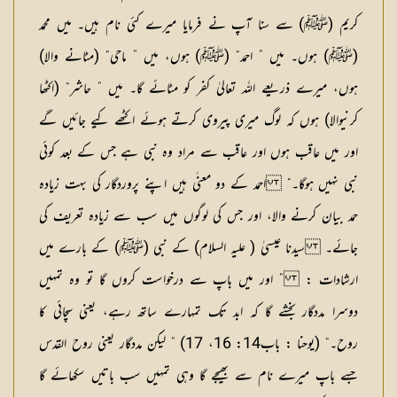
کریم (ﷺ) سے سنا آپ نے فرمایا میرے کئی نام ہیں۔ میں محمد
(ﷺ) ہوں۔ میں ” احمد“ (ﷺ) ہوں، میں ” ماحی“ (مٹانے والا)
ہوں، میرے ذریعے اللہ تعالیٰ کفر کو مٹائے گا۔ میں ” حاشر“ (اکٹھا
کرنیوالا) ہوں کہ لوگ میری پیروی کرتے ہوئے اکٹھے کیے جائیں گے
اور میں عاقب ہوں اور عاقب سے مراد وہ نبی ہے جس کے بعد کوئی
نبی نہیں ہوگا۔“ احمد کے دو معنٰی ہیں اپنے پروردگار کی بہت زیادہ
حمد بیان کرنے والا، اور جس کی لوگوں میں سب سے زیادہ تعریف کی
جائے۔
سیدنا عیسیٰ ( علیہ السلام) کے نبی (ﷺ) کے بارے میں
ارشادات :
” اور میں باپ سے درخواست کروں گا تو وہ تمہیں
دوسرا مددگار بخشے گا کہ ابد تک تمہارے ساتھ رہے، یعنی سچائی کا
روح۔“ (یوحنا : باب14: 16، 17) ” لیکن مددگار یعنی روح القدس
جسے باپ میرے نام سے بھیجے گا وہی تمہیں سب باتیں سکھائے گا