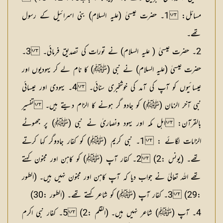
مسائل:
1۔ حضرت عیسیٰ (علیہ السلام) بنی اسرائیل کے رسول
تھے۔
2۔ حضرت عیسیٰ ( علیہ السلام) نے تورات کی تصدیق فرمائی۔ 3۔
حضرت عیسیٰ (علیہ السلام) نے نبی (ﷺ) کا نام لے کر یہودیوں اور
عیسائیوں کو آپ کی آمد کی خوشخبری سنائی۔ 4۔ یہودی اور عیسائی
نبی آخر الزمان (ﷺ) کو جادو گر ہونے کا الزام دیتے ہیں۔
تفسیر
بالقرآن: اہل مکہ اور یہود ونصاریٰ نے نبی (ﷺ) پر جھوٹے
الزامات لگائے :
1۔ نبی کریم (ﷺ) کو کفار جادوگر کہا کرتے
تھے۔ (یونس :2) 2۔ کفار آپ (ﷺ) کو کاہن اور مجنون کہتے
تھے اللہ تعالیٰ نے جواب دیا کہ آپ کاہن اور مجنون نہیں ہیں۔ (الطور
:29) 3۔ کفار آپ (ﷺ) کو شاعر کہتے تھے۔ (الطور :30)
4۔ آپ (ﷺ) شاعر نہیں ہیں۔ (القلم :2) 5۔ کفار نبی اکرم