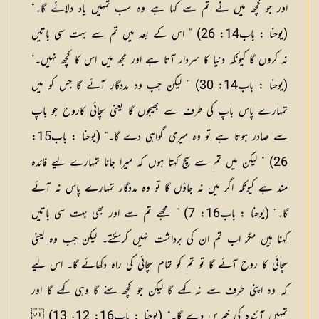
اور جو کچھ میں نے تم سے کہا ہے وہ سب تمہیں یاد دلائے گا۔“
(یوحنا : باب14: 26) ” اس کے بعد میں تم سے بہت سی باتیں
نہ کروں گا کیونکہ دنیا کا سردار آتا ہے اور مجھ میں اس کا کچھ نہیں۔“
(یوحنا : باب14: 30) ” لیکن جب وہ مددگار آئے گا جس کو میں
تمہارے پاس باپ کی طرف سے بھیجوں گا یعنی سچائی کاروح جو باپ
سے صادر ہوتا ہے تو وہ میری گواہی دے گا۔“ (یوحنا : باب15:
26) ” لیکن میں تم سے سچ کہتا ہوں کہ میرا جانا تمہارے لیے فائدہ
مند ہے کیونکہ اگر میں نہ جاؤں گا تو وہ مددگار تمہارے پاس نہ آئے
گا۔“ (یوحنا : باب16: 7) ” مجھے تم سے اور بھی بہت سی باتیں
کہنا ہیں مگر اب تم ان کی برداشت نہیں کرسکتے۔ لیکن جب وہ یعنی
سچائی کا روح آئے گا تو تم کو تمام سچائی کی راہ دکھائے گا۔ اس لیے
کہ وہ اپنی طرف سے نہ کہے گا لیکن جو کچھ سنے گا وہی کہے گا اور
تمہیں آئندہ کی خبریں دے گا۔“ (یوحنا : باب16: 12، 13)