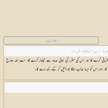
اگلا صفحہ
نا ابوالکلام آزاد
رمانی کرے گا اور اس کی مقرر کی ہوئی حدود سے تجاوز کرے گا، اسے اللہ دوزخ
ا، اور اس کو ایسا عذاب ہوگا جو ذلیل کر کے رکھ دے گا۔