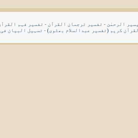
سیر الرحمٰن
-
تفسیر ترجمان القرآن
-
تفسیر فہم القرآن
قرآن کریم (تفسیر عبدالسلام بھٹوی)
-
تسہیل البیان فی 