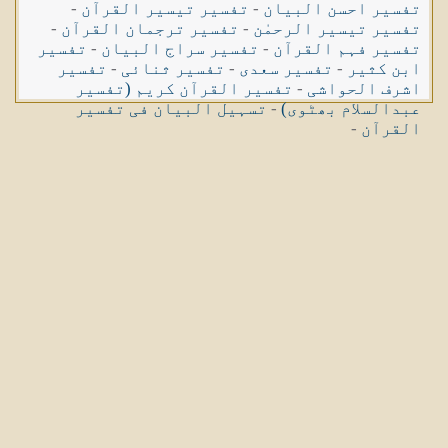
تفسیر احسن البیان
-
تفسیر تیسیر القرآن
-
تفسیر تیسیر الرحمٰن
-
تفسیر ترجمان القرآن
-
تفسیر فہم القرآن
-
تفسیر سراج البیان
-
تفسیر
ابن کثیر
-
تفسیر سعدی
-
تفسیر ثنائی
-
تفسیر
اشرف الحواشی
-
تفسیر القرآن کریم (تفسیر
عبدالسلام بھٹوی)
-
تسہیل البیان فی تفسیر
القرآن
-