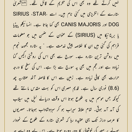
نہیں کرتے تھے وہ بھی اس کی تکریم کے قائل تھے۔ شعریٰ
ستارے کے انگریزی میں کئی نام ہیں۔ اسے SIRIUS ،STAR،
DOG اور CANIS MAJORIS بھی کہا جاتا ہے۔ انسائیکلو پیڈیا
یا بریٹانیکا میں (SIRIUS) کے عنوان کے ضمن میں جو معلومات
فراہم کی گئی ہیں ان کا خلاصہ پیش خدمت ہے۔ ” یہ ستارہ مجموعۂ نجوم
میں روشن ترین ستارہ ہے۔ سورج سے بھی اس کی روشنی اکیس گنا
زیادہ ہے اور حجم میں بھی یہ سورج سے بڑا ہے۔ اس کی سطح کا درجہ
حرارت بھی کافی زیادہ ہے۔ زمین سے اس کا فاصلہ آٹھ عشاریہ چھ
(8.6) نوری سال ہے۔ قدیم مصری اس کو بہت مقدس مانتے تھے
کیونکہ جس موسم میں یہ طلوع ہوتا اس وقت دریائے نیل میں سیلاب
کی آمد آمد ہوتی۔ تمام علاقہ سیراب ہو کر سبزوشاداب ہوجاتا۔ مصریوں
کا عرصۂ دراز تک یہی عقیدہ رہا کہ شعریٰ ستارہ کے طلوع کے نمودار
ہونے پر مصر کی خوشحالی کا دور دورہ ہوتا ہے۔ اس لیے وہ اسے ہر