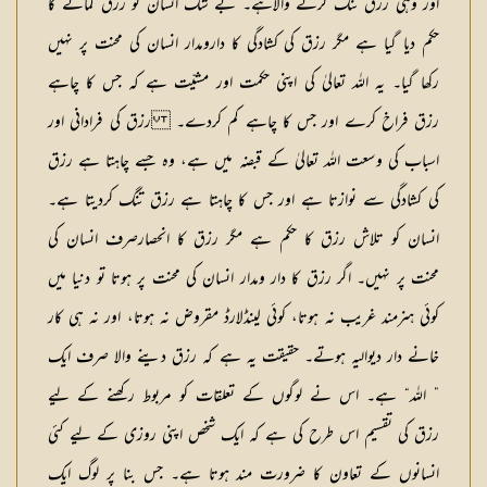
اور وہی رزق تنگ کرنے والاہے۔ بے شک انسان کو رزق کمانے کا
حکم دیا گیا ہے مگر رزق کی کشادگی کا دارومدار انسان کی محنت پر نہیں
رکھا گیا۔ یہ اللہ تعالیٰ کی اپنی حکمت اور مشیّت ہے کہ جس کا چاہے
رزق فراخ کرے اور جس کا چاہے کم کردے۔ رزق کی فرادانی اور
اسباب کی وسعت اللہ تعالیٰ کے قبضہ میں ہے، وہ جسے چاہتا ہے رزق
کی کشادگی سے نوازتا ہے اور جس کا چاہتا ہے رزق تنگ کردیتا ہے۔
انسان کو تلاش رزق کا حکم ہے مگر رزق کا انحصارصرف انسان کی
محنت پر نہیں۔ اگر رزق کا دار ومدار انسان کی محنت پر ہوتا تو دنیا میں
کوئی ہنرمند غریب نہ ہوتا، کوئی لینڈلارڈ مقروض نہ ہوتا، اور نہ ہی کار
خانے دار دیوالیہ ہوتے۔ حقیقت یہ ہے کہ رزق دینے والا صرف ایک
” اللہ“ ہے۔ اس نے لوگوں کے تعلقات کو مربوط رکھنے کے لیے
رزق کی تقسیم اس طرح کی ہے کہ ایک شخص اپنی روزی کے لیے کئی
انسانوں کے تعاون کا ضرورت مند ہوتا ہے۔ جس بنا پر لوگ ایک