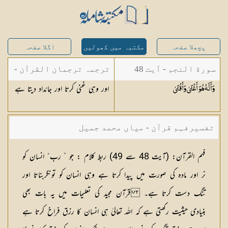
پچھلا صفحہ
مکتبہ میں کھولیں
اگلا صفحہ
سورة النجم - آیت 48
ترجمہ ترجمان القرآن -
اور وہی غنی کرتا اور جائداد دیتا ہے
وَأَنَّهُ هُوَ أَغْنَىٰ
وَأَقْنَىٰ
مولانا ابوالکلام آزاد
تفسیرفہم قرآن - میاں محمد جمیل
فہم القرآن:
(آیت 48 سے 49)
ربط کلام :
جو ” رب“ انسان کو
نر اور مادہ کی صورت میں پیدا کرتا ہے وہی انسان کو تونگربناتا اور
تنگ دست کرتا ہے۔ قرآن مجید کی تعلیمات میں یہ بات بھی
بنیادی حیثیت رکھتی ہے کہ اللہ تعالیٰ ہی انسان کا رزق فراخ کرتا ہے