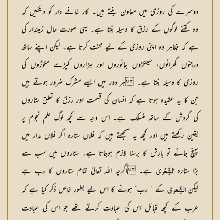
دوسرے کی روزی میں معاون بنتے ہیں۔ کار خانے دار کو دیکھیں کہ
وہ کتنے لوگوں کے رزق کا وسیلہ بنتا ہے۔ یہی صورت حال زمیندار کی
ہے کہ بظاہر وہ اپنی روزی کے لیے محنت کرتا ہے۔ لیکن اپنے ساتھ
درجنوں گھرانوں، سینکڑوں جانوروں اور ہزاروں کیڑے مکوڑوں کی
روزی کا وسیلہ بنتا ہے۔ ہر دور میں ایسے مشرک ضرور ہوتے ہیں
جن کا یہ عقیدہ ہوتا ہے کہ انسان کی قسمت اور رزق کا تعلق ستاروں
کی گردش کے ساتھ منسلک ہے۔ اس وجہ سے کچھ لوگ علم نجوم پر
یقین رکھتے ہیں اور کچھ یہ سمجھتے ہیں کہ فلاں ستارہ اگر فلاں مدار میں
پہنچ جائے تو بارش کا برسنا لازم ہوجاتا ہے۔ ستاروں میں سب سے
بڑا ستارہ
ہے۔ اگرچہ اللہ تعالیٰ تمام ستاروں کا رب ہے
الشِّعْریٰ
لیکن
کے ” رب“ ہونے کا اس لیے بطور خاص ذکر کیا ہے کہ
الشِّعریٰ
عرب کے کچھ قبائل اس کی عبادت کرتے تھے جو اس کی عبادت