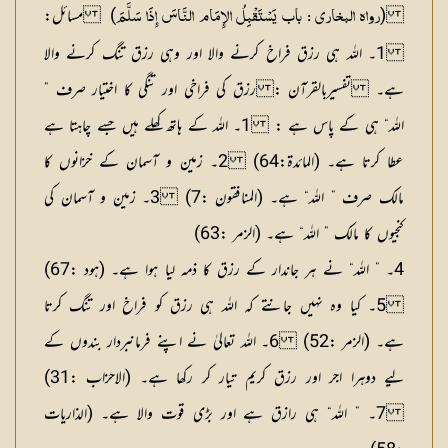
(
)
مسائل:
رواہ البخاری : باب یَسْتَقْبِلُ الإِمَام النَّاسَ إِذَا سَلَّمَ
1۔ اللہ ہی رزق فراخ کرنے والا اور وہی رزق تنگ کرنے والا
ہے۔
تفسیربالقرآن : رزق کی فراخی اور تنگی کا اختیار صرف ”
اللہ“ ہی کے پاس ہے :
1۔ اللہ کے ہاتھ کھلے ہیں جسے چاہتا ہے
عطا کرتا ہے۔ (المائدۃ:64) 2۔ زمین و آسمان کے خزانوں کا
مالک صرف ” اللہ“ ہے۔ (المنافقون :7) 3۔ زمین و آسمان کی
کنجیوں کا مالک ” اللہ“ ہے۔ (الزمر :63)
4۔ ” اللہ“ نے ہر جاندار کے رزق کا ذمہ لیا ہوا ہے۔ (ہود :67)
5۔ کیا وہ نہیں جانتے کہ اللہ ہی رزق کو فراخ اور تنگ کرتا
ہے۔ (الزمر :52) 6۔ اللہ تعالیٰ نے اپنے فرمانبردار بندوں کے
لیے دوہرا اجر اور رزق کریم تیار کر رکھا ہے۔ (الاحزاب :31)
7۔ ” اللہ“ ہی رازق ہے اور بڑی قوت والا ہے۔ (الذاریات