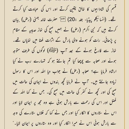
قسم کی شادابیوں کا خالق یقین کرتے اور اس کی عبادت کیا کرتے
تھے۔ (انسائیکلو پیڈیا، جلد :20) ” حضرت خالد جہنی (رض) بیان
کرتے ہیں کہ نبی اکرم (رض) نے ہمیں صبح کی نماز حدیبیہ کے مقام
پر پڑھائی۔ رات کو ہونے والی بارش کے اثرات فضا میں نمایاں تھے۔
نماز سے فارغ ہونے کے بعد آپ (ﷺ) لوگوں کی طرف متوجہ
ہوئے اور صحابہ سے پوچھا کیا تم جانتے ہو کہ تمہارے رب نے کیا
ارشاد فرمایا ہے؟ صحابہ (رض) نے جواب دیا اللہ اور اس کا رسول
زیادہ جانتے ہیں۔ آپ نے فرمایا کچھ بندوں نے ایمان کی حالت میں
صبح کی اور کچھ نے کفر کی حالت میں صبح کی۔ جس نے کہا اللہ کے
فضل اور اس کی رحمت سے بارش ہوئی ہے وہ مجھ پر ایمان لایا اور
اس نے ستاروں کا انکار کیا اور جس نے کہا کہ فلاں ستارے کی وجہ
سے بارش ہوئی اس نے میرا انکار کیا اور وہ ستاروں پر ایمان لایا۔“