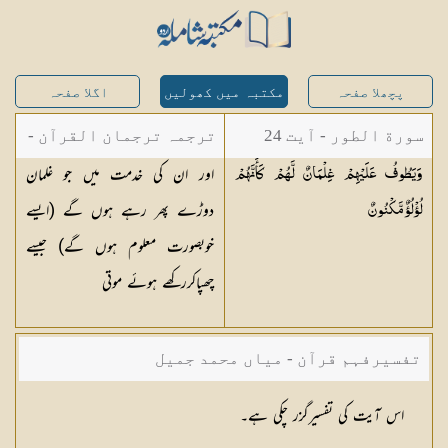
پچھلا صفحہ
مکتبہ میں کھولیں
اگلا صفحہ
سورة الطور - آیت 24
ترجمہ ترجمان القرآن -
اور ان کی خدمت میں جو غلمان
وَيَطُوفُ عَلَيْهِمْ غِلْمَانٌ لَّهُمْ كَأَنَّهُمْ
مولانا ابوالکلام آزاد
دوڑے پھر رہے ہوں گے (ایسے
لُؤْلُؤٌ
مَّكْنُونٌ
خوبصورت معلوم ہوں گے) جیسے
چھپاکررکھے ہوئے موتی
تفسیرفہم قرآن - میاں محمد جمیل
اس آیت کی تفسیرگزر چکی ہے۔