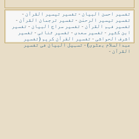
تفسیر احسن البیان
-
تفسیر تیسیر القرآن
-
تفسیر تیسیر الرحمٰن
-
تفسیر ترجمان القرآن
-
تفسیر فہم القرآن
-
تفسیر سراج البیان
-
تفسیر
ابن کثیر
-
تفسیر سعدی
-
تفسیر ثنائی
-
تفسیر
اشرف الحواشی
-
تفسیر القرآن کریم (تفسیر
عبدالسلام بھٹوی)
-
تسہیل البیان فی تفسیر
القرآن
-