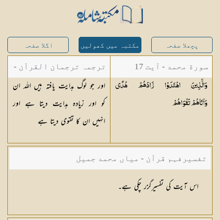
پچھلا صفحہ
مکتبہ میں کھولیں
اگلا صفحہ
سورة محمد - آیت 17
ترجمہ ترجمان القرآن -
اور جو لوگ ہدایت یافتہ ہیں اللہ ان
وَالَّذِينَ اهْتَدَوْا زَادَهُمْ هُدًى
مولانا ابوالکلام آزاد
کو اور زیادہ ہدایت دیتا ہے اور
وَآتَاهُمْ
تَقْوَاهُمْ
انہیں ان کا تقوی دیتا ہے
تفسیرفہم قرآن - میاں محمد جمیل
اس آیت کی تفسیرگزر چکی ہے۔