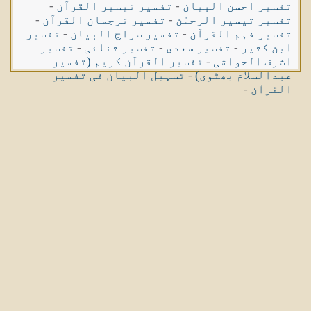
تفسیر احسن البیان
-
تفسیر تیسیر القرآن
-
تفسیر تیسیر الرحمٰن
-
تفسیر ترجمان القرآن
-
تفسیر فہم القرآن
-
تفسیر سراج البیان
-
تفسیر
ابن کثیر
-
تفسیر سعدی
-
تفسیر ثنائی
-
تفسیر
اشرف الحواشی
-
تفسیر القرآن کریم (تفسیر
عبدالسلام بھٹوی)
-
تسہیل البیان فی تفسیر
القرآن
-