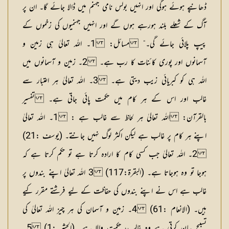
ڈھانپے ہوئے ہوگی اور انہیں بولس نامی جہنم میں ڈالا جائے گا۔ ان پر
آگ کے شعلے بلند ہورہے ہوں گے اور انہیں جہنمیوں کی زخموں کے
پیپ پلائی جائے گی۔“
مسائل:
1۔ اللہ تعالیٰ ہی زمین و
آسمانوں اور پوری کائنات کا رب ہے۔ 2۔ زمین و آسمانوں میں
اللہ ہی کو کبریائی زیب دیتی ہے۔ 3۔ اللہ تعالیٰ ہر اعتبار سے
غالب اور اس کے ہر کام میں حکمت پائی جاتی ہے۔
تفسیر
بالقرآن: اللہ تعالیٰ ہر لحاظ سے غالب ہے :
1۔ اللہ تعالیٰ
اپنے ہر کام پر غالب ہے لیکن اکثر لوگ نہیں جانتے۔ (یوسف :21)
2۔ اللہ تعالیٰ جب کسی کام کا ارادہ کرتا ہے تو حکم کرتا ہے کہ
ہوجا تو وہ ہوجاتا ہے۔ (البقرۃ:117) 3 اللہ تعالیٰ اپنے بندوں پر
غالب ہے اس نے اپنے بندوں کی حفاظت کے لیے فرشتے مقرر کیے
ہیں۔ (الانعام :61) 4۔ زمین و آسمان کی ہر چیز اللہ تعالیٰ کی
تسبیح بیان کرتی ہے وہ غالب، حکمت والا ہے۔ (الحشر :1) 5۔