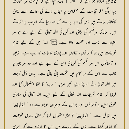
32میں ارشاد ہوا ہے کہ ” اللہ“ کا وعدہ سچا ہے کہ قیامت ہر صورت
برپا ہوگی مگر قیامت کے منکراس پر ایمان لانے کی بجائے اسے مذاق
کانشانہ بناتے ہیں جس کی وجہ یہ ہے کہ وہ دنیا کے اسباب پر اتراتے
ہیں۔ حالانکہ ہرقسم کی بڑائی اور کبریائی اللہ تعالیٰ کے لیے ہے جو ہر
اعتبار سے غالب اور حکمت والا ہے۔ ” اللہ“ ہی کے لیے تمام
تعریفات ہیں جو آسمانوں، زمینوں اور پوری کائنات کا رب ہے۔ زمین
و آسمانوں میں ہر قسم کی کبریائی اسی کے لیے ہے اور وہ ہر چیز پر
غالب ہے اس کے ہر کام میں حکمت پائی جاتی ہے۔ یہاں پہلی آیت
میں اللہ تعالیٰ نے اپنے لیے تین مرتبہ ” رب“ کا لفظ استعمال کیا اور
فرمایا کہ تمام تعریفات اللہ تعالیٰ کے لیے ہیں۔ اللہ تعالیٰ کی ساری
مخلوق زمین و آسمانوں اور جو ان کے درمیان موجود ہے وہ ”
“
الْعٰلَمِیْنَ
میں شامل ہے۔ ”
“ کا لفظ استعمال فرما کر اپنی ساری مخلوقات
الْعٰلَمِیْنَ
کا احاطہ کرلیا ہے۔ جس کے بارے میں اس کا ارشاد ہے کہ میری