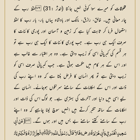
مخلوقات کو میرے سوا کوئی نہیں جانتا (المدثر :31) لفظ رب کے
چار معانی ہیں۔ خالق، رازق، مالک اور بادشاہ یہاں بار، بار رب کا لفظ
استعمال فرما کر ثابت کیا ہے کہ زمین و آسمان اور پوری کائنات کا
صرف ایک ہی رب ہے۔ جب پوری کائنات کا ایک ہی رب ہے تو
ہر قسم کی کبریائی اسی کو زیب دیتی ہے۔ وہ ہر اعتبار سے غالب ہے
اور اس کے ہر کام میں حکمت ہوتی ہے۔ جب کبریائی صرف اسی کو
زیب دیتی ہے تو پھر انسان کا فرض بنتا ہے کہ وہ اپنے رب کی
ذات اور اس کے احکامات کے سامنے سرنگوں ہوجائے۔ انسان کے
لیے اسی میں دنیا اور آخرت کی بہتری ہے۔ جو لوگ اس کی ذات اور
احکامات کے ساتھ تکبر کرتے ہیں انہیں سوچ لینا چاہیے کہ وہ اپنے
رب کے سامنے کتنے سامنے بے بس ہیں اور ہوں گے۔ (
عَنْ أَبِی
ﷺ
سَعِیدٍ الْخُدَرِیِّ وَأَبِی ہُرَیْرَۃَ (رض) قَالاَ قَالَ رَسُوْلُ اللَّہِ (
) الْعِزُّ إِزَارُہُ وَالْکِبْرِیَاءُ