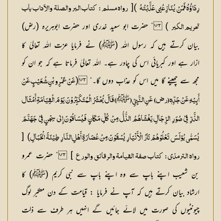
)[
رِدَاؤُہُ فَمَنْ یُنَازِعُنِی عَذَّبْتُہُ
رواہ مسلم : کتاب البر والصلۃ والآداب باب
) ” حضرت ابو سعید خدری اور حضرت ابوہریرہ (رض)
تحریم الکبر
بیان کرتے ہیں کہ رسول اللہ (ﷺ) نے فرمایا عزت اللہ تعالیٰ کا
ازار ہے اور کبریائی اس کی چادر ہے۔ اللہ تعالیٰ فرماتا ہے کہ جو ان کو
مجھ سے چھینے گا میں اس کو عذاب دوں گا۔“ (
عَنْ عَمْرِو بْنِ شُعَیْبٍ عَنْ
ﷺ
أَبِیْہِ عَنْ جَدِّہٖ (رض) عَنِ النَّبِیِّ (
) قَالَ یُحْشَرُ الْمُتَکَبِّرُوْنَ یَوْمَ الْقِیَامَۃِ أَمْثَال
الذَّرِّ فِیْ صُوَرِ الرِّجَالِ یَغْشَاھُمُ الذُّلُّ مِنْ کُلِّ مَکَانٍ فَیُسَاقُوْنَ إِلٰی سِجْنٍ فِیْ جَھَنَّمَ
) [
یُسَمّٰی بُوْلَسَ تَعْلُوْھُمْ نَارُ الْأَنْیَارِ یُسْقَوْنَ مِنْ عُصَارَۃِ أَھْلِ النَّارِ طِیْنَۃَ الْخَبَالِ
] ” حضرت عمرو
رواہ الترمذی : کتاب صفۃ القیامۃ والرقائق والورع
بن شعیب اپنے باپ سے وہ اپنے باپ سے نبی کریم (ﷺ) کا
ارشاد بیان کرتے ہیں کہ آپ نے فرمایا : قیامت کے دن متکبر لوگ
چیونٹیوں کی صورت میں لائے جائیں گے انہیں ہر طرف سے ذلت