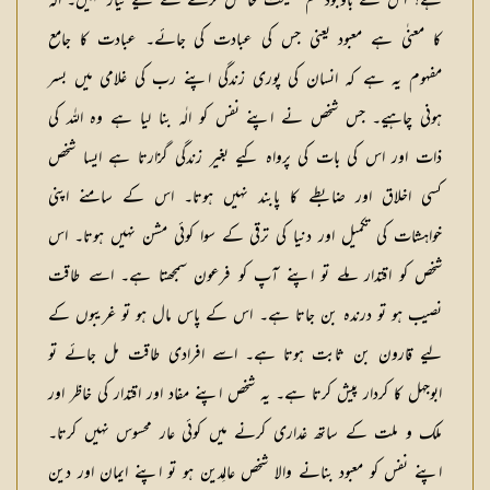
ہے؟ اس کے باوجود تم نصیحت حاصل کرنے کے لیے تیار نہیں۔ الٰہ
کا معنٰی ہے معبود یعنی جس کی عبادت کی جائے۔ عبادت کا جامع
مفہوم یہ ہے کہ انسان کی پوری زندگی اپنے رب کی غلامی میں بسر
ہونی چاہیے۔ جس شخص نے اپنے نفس کو الٰہ بنا لیا ہے وہ اللہ کی
ذات اور اس کی بات کی پرواہ کیے بغیر زندگی گزارتا ہے ایسا شخص
کسی اخلاق اور ضابطے کا پابند نہیں ہوتا۔ اس کے سامنے اپنی
خواہشات کی تکمیل اور دنیا کی ترقی کے سوا کوئی مشن نہیں ہوتا۔ اس
شخص کو اقتدار ملے تو اپنے آپ کو فرعون سمجھتا ہے۔ اسے طاقت
نصیب ہو تو درندہ بن جاتا ہے۔ اس کے پاس مال ہو تو غریبوں کے
لیے قارون بن ثابت ہوتا ہے۔ اسے افرادی طاقت مل جائے تو
ابوجہل کا کردار پیش کرتا ہے۔ یہ شخص اپنے مفاد اور اقتدار کی خاظر اور
ملک و ملت کے ساتھ غداری کرنے میں کوئی عار محسوس نہیں کرتا۔
اپنے نفس کو معبود بنانے والا شخص عالمِدین ہو تو اپنے ایمان اور دین