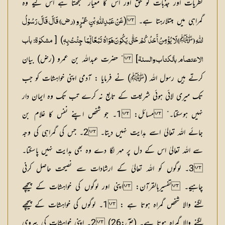
نظریات اور جذبات کو حق اور اس کا معیار سمجھتا ہے اس لیے وہ
گمراہی میں مبتلارہتا ہے۔ (
عَنْ عَبْدِ اللّٰہِ بْنِ عَمْرٍو (رض) قَالَ قَالَ رَسُوْلُ
ﷺ
) [
اللّٰہِ (
) لَایُؤْمِنُ أَحَدُکُمْ حَتّٰی یَکُوْنَ ھَوَاہُ تَبْعًا لِّمَا جِئْتُ بِہٖ
مشکوٰۃ: باب
] ” حضرت عبداللہ بن عمرو (رض) بیان
الاعتصام بالکتاب والسنۃ
کرتے ہیں رسول اللہ (ﷺ) نے فرمایا : آدمی اپنی خواہشات کو جب
تک میری لائی ہوئی شریعت کے تابع نہ کرے تب تک وہ ایمان دار
نہیں ہوسکتا۔“
مسائل:
1۔ جو شخص اپنے نفس کا غلام بن
جائے اللہ تعالیٰ اسے ہدایت نہیں دیتا۔ 2۔ جس کی گمراہی کی وجہ
سے اللہ تعالیٰ اس کے دل پر مہر لگا دے وہ بھی ہدایت نہیں پاسکتا۔
3۔ لوگوں کو اللہ تعالیٰ کے ارشادات سے نصیحت حاصل کرنی
چاہیے۔
تفسیربالقرآن: اپنی اور لوگوں کی خواہشات کے پیچھے
لگنے والا شخص گمراہ ہوتا ہے :
1۔ لوگوں کی خواہشات کے پیچھے
لگنے والا گمراہ ہوتا ہے۔ (صٓ:26) 2۔ اپنی خواہشات کی پیروی