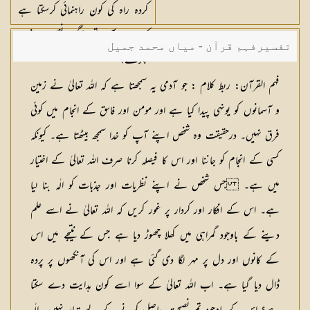
کردہ راہ کی کون راہنمائی کرسکتا ہے
کیا پھر بھی تم لوگ نصیحت نہیں
تفسیرفہم قرآن - میاں محمد جمیل
پکڑتے؟
فہم القرآن: ربط کلام :
جو آدمی یہ سمجھتا ہے کہ اللہ تعالیٰ نے زمین
و آسمانوں کو یونہی پیدا کیا ہے اور مومن اور فاسق کے انجام میں کوئی
فرق نہیں۔ درحقیقت وہ شخص اپنے آپ کو خدا سمجھ بیٹھتا ہے۔ کیونکہ
کسی کے انجام کو جاننا اور اس کا فیصلہ کرنا صرف اللہ تعالیٰ کے اختیار
میں ہے۔ جس شخص نے اپنے نظریات اور جذبات کو الٰہ بنا لیا
ہے۔ اس کے افکار اور کردار پر غور کریں کہ اللہ تعالیٰ نے اسے علم
دینے کے باوجود گمراہی میں کھلا چھوڑ دیا ہے جس کے نتیجے میں اس
کے کانوں اور دل پر مہر لگا دی گئی ہے اور اس کی آنکھوں پر پردہ
ڈال دیا گیا ہے۔ اب اللہ تعالیٰ کے سوا اسے کون ہدایت دے سکتا