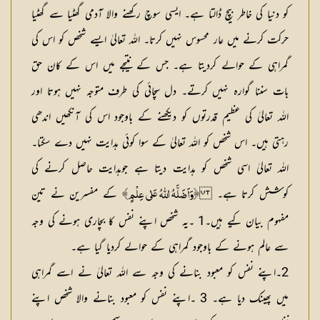
کو دنیا کی خاطر بیچ ڈالتا ہے۔ ایسی سوچ رکھنے والا آدمی گھٹیا سے گھٹیا
حرکت کرنے میں عار محسوس نہیں کرتا۔ اللہ تعالیٰ ایسے شخص کو اس کی
گمراہی کے حوالے کردیتا ہے۔ جس کے نتیجے میں اس کے کان حق
بات سننا گوارہ نہیں کرتے۔ دل سچائی کی طرف متوجہ نہیں ہوتا اور
اللہ تعالیٰ کی عظیم قدرتوں کو دیکھنے کے باوجود اس کی آنکھیں اندھی
رہتی ہیں۔ اس شخص کو اللہ تعالیٰ کے سوا کوئی ہدایت نہیں دے سکتا۔
اللہ تعالیٰ اسی شخص کو ہدایت دیتا ہے جوہدایت حاصل کرنے کی
کوشش کرتا ہے۔
کے مفسرین نے تین
﴿وَاَضَلَّہُ اللّٰہُ عَلٰی عِلْمٍ﴾
مفہوم بیان کیے ہیں۔1 ۔یہ شخص اپنے نفس کا بچاری ہونے کی وجہ
سے عالم ہونے کے باوجود گمراہی کے حوالے کردیا گیا ہے۔
2۔اپنے نفس کو معبود بنانے کی وجہ سے اللہ تعالیٰ نے اسے گمراہی
میں پھینک دیا ہے۔ 3 ۔اپنے نفس کو معبود بنانے والا شخص اپنے