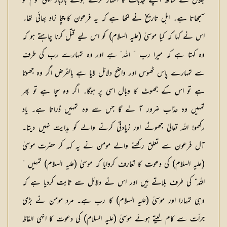
جلال کے ساتھ اپنے جذبات کا اظہار کرتے ہوئے باربار اپنی قوم کو
سمجھاتا ہے۔ اہل تاریخ نے لکھا ہے کہ یہ فرعون کا چچا زاد بھائی تھا۔
اس نے کہا کہ کیا موسیٰ (علیہ السلام) کو اس لیے قتل کرنا چاہتے ہو کہ
وہ کہتا ہے کہ میرا رب ” اللہ“ ہے اور وہ تمہارے رب کی طرف
سے تمہارے پاس ٹھوس اور واضح دلائل لایا ہے بالفرض اگر وہ جھوٹا
ہے تو اس کے جھوٹ کا وبال اسی پر ہوگا۔ اگر وہ سچا ہے تو پھر
تمہیں وہ عذاب ضرور آ لے گا جس سے وہ تمہیں ڈراتا ہے۔ یاد
رکھو! اللہ تعالیٰ جھوٹے اور زیادتی کرنے والے کو ہدایت نہیں دیتا۔
آل فرعون سے تعلق رکھنے والے مومن نے یہ کہہ کر حضرت موسیٰ
(علیہ السلام) کی دعوت کا تعارف کروایا کہ موسیٰ (علیہ السلام) تمہیں ”
اللہ“ کی طرف بلاتے ہیں اور اس نے دلائل سے ثابت کردیا ہے کہ
وہی تمہارا اور موسیٰ (علیہ السلام) کا رب ہے۔ مرد مومن نے بڑی
جرأت سے کام لیتے ہوئے موسیٰ (علیہ السلام) کی دعوت کا انہی الفاظ