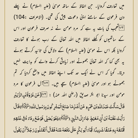
میں تعارف کروایا۔ جن الفاظ کے ساتھ موسیٰ (علیہ السلام) نے پہلے
دن فرعون کے سامنے اپنی دعوت پیش کی تھی۔ (الاعراف :104)
تعجب کی بات یہ ہے کہ مرد مومن نے نہ صرف فرعون اور اس
کے ساتھیوں کو کھلے الفاظ میں اللہ تعالیٰ کے رب ہونے کا تعارف
کروایا بلکہ اس نے موسیٰ (علیہ السلام) کے دلائل کی تائید کرتے ہوئے
یہ بھی کہا کہ اللہ تعالیٰ جھوٹے اور زیادتی کرنے والے کو ہدایت نہیں
دیتا۔ گویا کہ اس نے ایک حد تک اپنے الفاظ میں واضح کردیا کہ تم
جھوٹے ہو اور موسیٰ (علیہ السلام) سچے ہیں۔
آل فرعون کا مرد
مومن اور سیدنا ابو بکر صدیق (رضی اللہ عنہ) :
(
عَنْ عُرْوَۃَ بْنِ الزُّبَیْرِ
ﷺ
قَالَ سَأَلْتُ عَبْدَ اللَّہِ بْنَ عَمْرٍو عَنْ أَشَدِّ مَا صَنَعَ الْمُشْرِکُونَ بِرَسُول اللَّہِ (
) قَالَ
ﷺ
رَأَیْتُ عُقْبَۃَ بْنَ أَبِی مُعَیْطٍ جَاءَ إِلَی النَّبِیِّ (
) وَہُوَ یُصَلِّی، فَوَضَعَ رِدَاءَ ہُ فِی عُنُقِہِ
فَخَنَقَہُ بِہِ خَنْقًا شَدِیدًا، فَجَاءَ أَبُو بَکْرٍ حَتَّی دَفَعَہُ عَنْہُ فَقَالَ أَتَقْتُلُونَ رَجُلاً أَنْ یَقُولَ