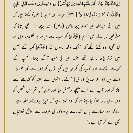
)[
رَبِّیَ اللَّہُ وَقَدْ جَاءَ کُمْ بالْبَیِّنَاتِ مِنْ رَبِّکُمْ
رواہ البخاری : باب قَوْلِ النَّبِیِّ
ﷺ
] ” عروہ بن زبیر (رض) کہتے ہیں کہ
(
) لَوْ کُنْتُ مُتَّخِذًا خَلِیلاً
میں نے عبداللہ بن عمرو بن عاص (رض) سے پوچھا :” مجھے بتاؤ کہ
مشرکین مکہ نے نبی اکرم (ﷺ) کو سب سے زیادہ جو تکلیف دی وہ
کیا تھی؟ وہ کہنے لگے کہ ” ایک دفعہ رسول اللہ (ﷺ) کعبہ کے صحن
میں نماز پڑھ رہے تھے عقبہ بن ابی معیط آگے بڑھا۔ آپ کے
کندھے پکڑے اور آپ کی گردن میں کپڑا ڈال کر زور سے گلا گھونٹا۔
اتنے میں ابو بکر صدیق (رض) آگئے۔ انہوں نے عقبہ کو کندھے سے
پکڑ کر اور آپ سے اسے پیچھے دھکیل دیا اور فرمایا کیا تم اس شخص کو
اس لیے مار ڈالنا چاہتے ہو کہ وہ کہتا ہے کہ میرا پروردگار اللہ ہے۔
حالانکہ وہ تمہارے پاس تمہارے پروردگار کی طرف سے واضح نشانیاں
بھی لے کر آیا ہے۔“