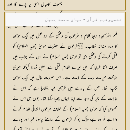
جھوٹ کاوبال اسی پر پڑے گا اور
اگر وہ سچا ہے تو جس عذاب کا وہ
تفسیرفہم قرآن - میاں محمد جمیل
تمہیں وعدہ دے رہا ہے اس میں
سے کچھ نہ کچھ تمہیں پہنچ کررہے گا
فہم القرآن: ربط کلام :
فرعون کی دھمکی کے رد عمل میں ایک مومن
بلاشبہ اللہ ایسے شخص کو ہدایت نہیں
کا درد مندانہ خطاب۔ فرعون نے حضرت موسیٰ (علیہ السلام) کو
دیتا جو حد سے گزرجانے والا اور
قتل کرنے کی دھمکی دی تو موسیٰ (علیہ السلام) نے اس کے جواب میں
بہت جھوٹا ہو
صرف اتنا فرمایا کہ میں تیرے اقدام قتل سے نہیں ڈرتا کیونکہ میری
حفاظت میرے رب کے ذمے ہے۔ اس صورت حال میں ایک مومن
تڑپ اٹھا۔ جس کے بارے میں قرآن مجید بتلارہا ہے کہ اس نے
حالات کے جبر کی وجہ سے اپنا ایمان چھپا رکھا تھا۔ جوں ہی اس نے
محسوس کیا کہ موسیٰ (علیہ السلام) کے خلاف فرعون انتہائی اقدام کرنے
والاہے تو وہ بےدھڑک ہو کر فرعون کے سامنے پرسوز لہجہ اور پورے