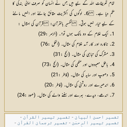
تمام تعریفات اللہ کے لیے ہیں جس نے انسان کو صرف اپنی بندگی کا
حکم دیا ہے۔ 6۔ لوگوں کی اکثریت حقائق جاننے اور انہیں ماننے
کے لیے تیار نہیں ہوتی۔
تفسیر بالقرآن: قرآن کی امثال :
1۔ ایک غلام کے دو مالک ہوں تو؟۔ (الزمر :29)
2۔ ناکارہ اور کار آمد غلام کی مثال۔ (النحل :76)
3۔ مشرک کی تباہی کی مثال۔ (الحج :31)
4۔ باطل معبودوں اور مکھی کی مثال۔ (الحج :73)
5۔ دھوپ اور سایہ کی مثال۔ (فاطر :21)
6۔ اندھیرے اور روشنی کی مثال۔ (فاطر :20)
7۔ اندھے، دیدے، بہرے اور سننے والے کی مثال۔ (ھود :24)
تفسیر احسن البیان
-
تفسیر تیسیر القرآن
-
تفسیر تیسیر الرحمٰن
-
تفسیر ترجمان القرآن
-