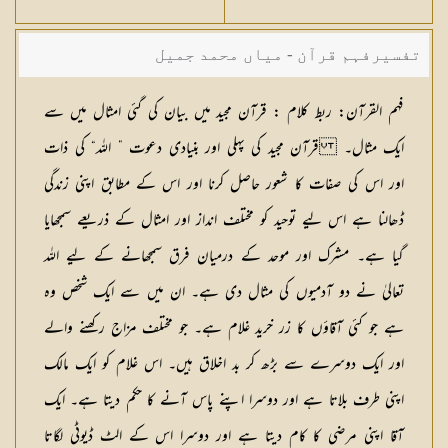
تفسیرفہم قرآن - میاں محمد جمیل
فہم القرآن: ربط کلام :
قرآن مجید میں بیان کی گئی امثال میں سے
ایک مثال۔ قرآن مجید کی پہلی اور بنیادی دعوت ” اللہ“ کی ذات
اور اس کی صفات کا شعور حاصل کرنا اور اس کے مطابق اپنی زندگی
ڈھالنا ہے اس لیے توحید کو مختلف انداز اور امثال کے ذریعے سمجھایا
گیا ہے۔ مشرک اور موحد کے درمیان فرق سمجھانے کے لیے اللہ
تعالیٰ نے دو آدمیوں کی مثال دی ہے۔ ان میں سے ایک شخص وہ
ہے جو کئی آقاؤں کا زر خرید غلام ہے۔ جو مختلف مزاج رکھنے والے
اور ایک دوسرے سے بڑھ کر بد اخلاق ہیں۔ اس غلام کو ایک مالک
اپنی طرف بلاتا ہے اور دوسرا اپنے پاس آنے کا حکم دیتا ہے۔ ایک
آقا اپنی مرضی کا کام دیتا ہے اور دوسرا اس کے الٹ ڈیوٹی لگاتا