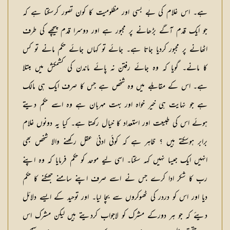
ہے۔ اس غلام کی بے بسی اور مظلومیت کا کون تصور کرسکتا ہے کہ
جو ایک قدم آگے بڑھانے پر مجبور ہے اور دوسرا قدم پیچھے کی طرف
اٹھانے پر مجبور کردیا جاتا ہے۔ جائے تو کہاں جائے حکم مانے تو کس
کا مانے۔ گویا کہ وہ جائے رفتن نہ پائے ماندن کی کشمکش میں مبتلا
ہے۔ اس کے مقابلے میں وہ شخص ہے جس کا صرف ایک ہی مالک
ہے جو نہایت ہی خیر خواہ اور بہت مہربان ہے وہ اسے حکم دیتے
ہوئے اس کی طبیعت اور استعداد کا خیال رکھتا ہے۔ کیا یہ دونوں غلام
برابر ہوسکتے ہیں ؟ ظاہر ہے کہ کوئی ادنیٰ عقل رکھنے والا شخص بھی
انہیں ایک جیسا نہیں کہہ سکتا۔ اسی لیے موحد کو حکم فرمایا کہ وہ اپنے
رب کا شکر ادا کرے جس نے اسے صرف اپنے سامنے جھکنے کا حکم
دیا اور اس کو دردر کی ٹھوکروں سے بچا لیا۔ اور توحید کے ایسے دلائل
دیئے کہ جو ہر دورکے مشرک کو لاجواب کردیتے ہیں لیکن مشرک اس