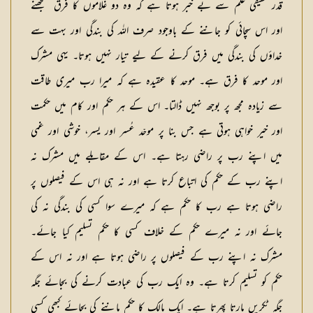
قدر حقیقی علم سے بے خبر ہوتا ہے کہ وہ دو غلاموں کا فرق سمجھنے
اور اس سچائی کو جاننے کے باوجود صرف اللہ کی بندگی اور بہت سے
خداؤں کی بندگی میں فرق کرنے کے لیے تیار نہیں ہوتا۔ یہی مشرک
اور موحد کا فرق ہے۔ موحد کا عقیدہ ہے کہ میرا رب میری طاقت
سے زیادہ مجھ پر بوجھ نہیں ڈالتا۔ اس کے ہر حکم اور کام میں حکمت
اور خیر خواہی ہوتی ہے جس بنا پر موحّد عُسر اور یسر، خوشی اور غمی
میں اپنے رب پر راضی رہتا ہے۔ اس کے مقابلے میں مشرک نہ
اپنے رب کے حکم کی اتباع کرتا ہے اور نہ ہی اس کے فیصلوں پر
راضی ہوتا ہے رب کا حکم ہے کہ میرے سوا کسی کی بندگی نہ کی
جائے اور نہ میرے حکم کے خلاف کسی کا حکم تسلیم کیا جائے۔
مشرک نہ اپنے رب کے فیصلوں پر راضی ہوتا ہے اور نہ اس کے
حکم کو تسلیم کرتا ہے۔ وہ ایک رب کی عبادت کرنے کی بجائے جگہ
جگہ ٹکریں مارتا پھرتا ہے۔ ایک مالک کا حکم ماننے کی بجائے کبھی کسی