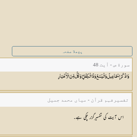
پچھلا صفحہ
سورة ص - آیت 48
وَاذْكُرْ إِسْمَاعِيلَ وَالْيَسَعَ وَذَا الْكِفْلِ ۖ وَكُلٌّ مِّنَ
الْأَخْيَارِ
تفسیرفہم قرآن - میاں محمد جمیل
اس آیت کی تفسیرگزر چکی ہے۔