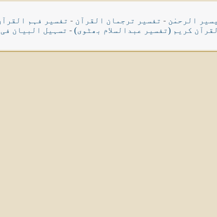
سیر الرحمٰن
-
تفسیر ترجمان القرآن
-
تفسیر فہم القرآن
قرآن کریم (تفسیر عبدالسلام بھٹوی)
-
تسہیل البیان فی 