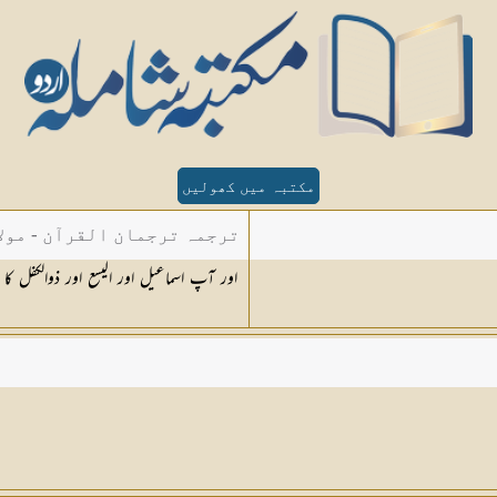
مکتبہ میں کھولیں
ترجمہ ترجمان القرآن - مولا
اور آپ اسماعیل اور الیسع اور ذوالکفل کا 