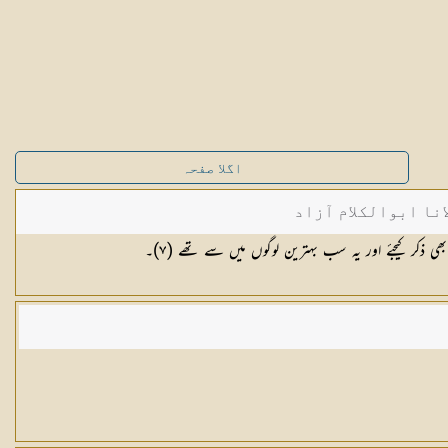
اگلا صفحہ
نا ابوالکلام آزاد
بھی ذکر کیجئے اور یہ سب بہترین لوگوں میں سے تھے (٧)۔