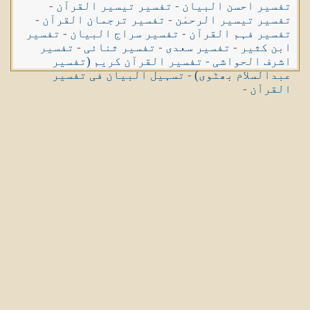
تفسیر احسن البیان
-
تفسیر تیسیر القرآن
-
تفسیر تیسیر الرحمٰن
-
تفسیر ترجمان القرآن
-
تفسیر فہم القرآن
-
تفسیر سراج البیان
-
تفسیر
ابن کثیر
-
تفسیر سعدی
-
تفسیر ثنائی
-
تفسیر
اشرف الحواشی
-
تفسیر القرآن کریم (تفسیر
عبدالسلام بھٹوی)
-
تسہیل البیان فی تفسیر
القرآن
-