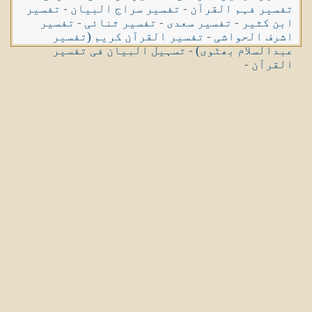
تفسیر فہم القرآن
-
تفسیر سراج البیان
-
تفسیر
ابن کثیر
-
تفسیر سعدی
-
تفسیر ثنائی
-
تفسیر
اشرف الحواشی
-
تفسیر القرآن کریم (تفسیر
عبدالسلام بھٹوی)
-
تسہیل البیان فی تفسیر
القرآن
-