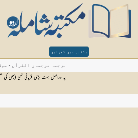
مکتبہ میں کھولیں
ترجمہ ترجمان القرآن - مولا
یہ دراصل بہت بڑی قربانی تھی (جس کی تع