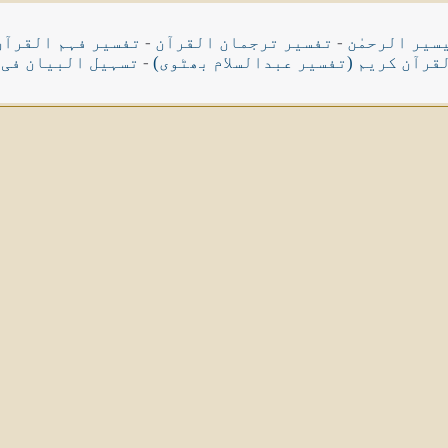
سیر الرحمٰن
-
تفسیر ترجمان القرآن
-
تفسیر فہم القرآن
قرآن کریم (تفسیر عبدالسلام بھٹوی)
-
تسہیل البیان فی 