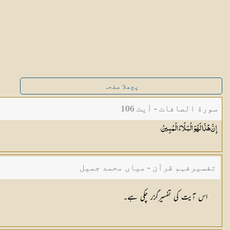
پچھلا صفحہ
سورة الصافات - آیت 106
إِنَّ هَٰذَا لَهُوَ الْبَلَاءُ
الْمُبِينُ
تفسیرفہم قرآن - میاں محمد جمیل
اس آیت کی تفسیرگزر چکی ہے۔