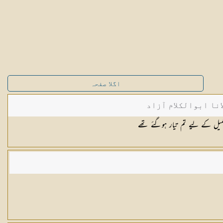
اگلا صفحہ
نا ابوالکلام آزاد
میل کے لیے تم تیار ہوگئے تھے