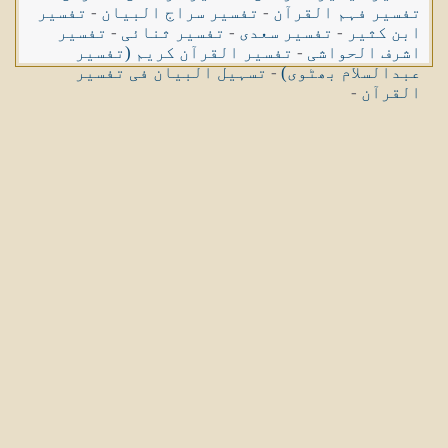
تفسیر فہم القرآن
-
تفسیر سراج البیان
-
تفسیر
ابن کثیر
-
تفسیر سعدی
-
تفسیر ثنائی
-
تفسیر
اشرف الحواشی
-
تفسیر القرآن کریم (تفسیر
عبدالسلام بھٹوی)
-
تسہیل البیان فی تفسیر
القرآن
-