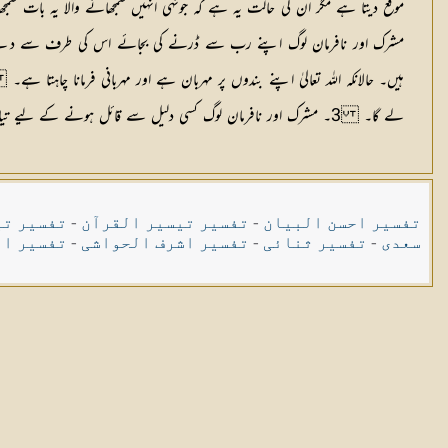
موقع دیتا ہے مگر ان کی حالت یہ ہے کہ جونہی انہیں سمجھانے والا یہ بات سمج
مشرک اور نافرمان لوگ اپنے رب سے ڈرنے کی بجائے اس کی طرف سے دئیے جا
ہیں۔ حالانکہ اللہ تعالیٰ اپنے بندوں پر مہربان ہے اور مہربانی فرمانا چاہتا ہے
لے گا۔ 3۔ مشرک اور نافرمان لوگ کسی دلیل سے قائل ہونے کے لیے تیار نہیں ہوتے۔
تفسیر احسن البیان
-
تفسیر تیسیر القرآن
-
تفسیر تی
سعدی
-
تفسیر ثنائی
-
تفسیر اشرف الحواشی
-
تفسیر ال