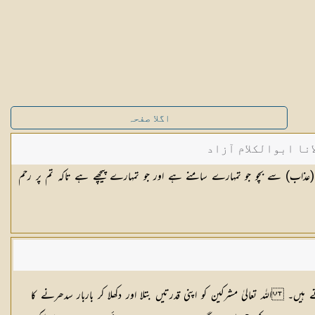
اگلا صفحہ
نا ابوالکلام آزاد
عذاب) سے بچو جو تمہارے سامنے ہے اور جو تمہارے پیچھے ہے تاکہ تم پر رحم
۔ اللہ تعالیٰ مشرکین کو اپنی قدرتیں بتلا اور دکھلا کر باربار سدھرنے کا