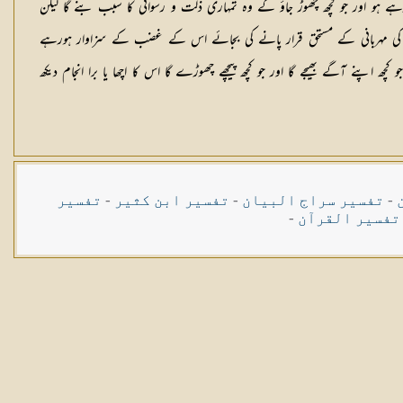
رہے ہو اور جو کچھ چھوڑ جاؤ گے وہ تمہاری ذلت و رسوائی کا سبب بنے گا لیکن
 کی مہربانی کے مستحق قرار پانے کی بجائے اس کے غضب کے سزاوار ہورہے
رمان لوگ اپنے انجام سے نہیں ڈرتے۔ 2۔ انسان جو کچھ اپنے آگے بھیجے گا اور جو کچھ پیچھے چھوڑے گا اس کا اچھا یا برا انجام دیکھ
-
تفسیر سراج البیان
-
تفسیر ابن کثیر
-
تفسیر
تفسیر القرآن
-