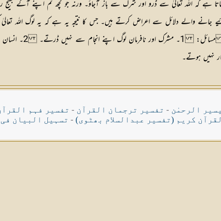
ھاتا ہے کہ اللہ تعالیٰ سے ڈرو اور شرک سے باز آجاؤ۔ ورنہ جو کچھ تم اپنے آگے بھیج 
نے والے دلائل سے اعراض کرتے ہیں۔ جس کا نتیجہ یہ ہے کہ یہ لوگ اللہ تعالیٰ
۔
مسائل:
1۔ مشرک اور ناف
سیر الرحمٰن
-
تفسیر ترجمان القرآن
-
تفسیر فہم القرآن
قرآن کریم (تفسیر عبدالسلام بھٹوی)
-
تسہیل البیان فی 