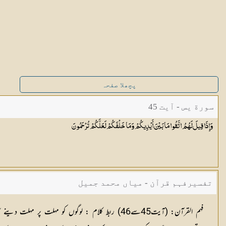
پچھلا صفحہ
سورة يس - آیت 45
وَإِذَا قِيلَ لَهُمُ اتَّقُوا مَا بَيْنَ أَيْدِيكُمْ وَمَا خَلْفَكُمْ لَعَلَّكُمْ
تُرْحَمُونَ
تفسیرفہم قرآن - میاں محمد جمیل
فہم القرآن:
(آیت45سے46)
ربط کلام :
لوگوں کو مہلت پر مہلت دینے کا 