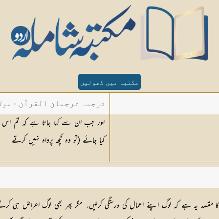
مکتبہ میں کھولیں
ترجمہ ترجمان القرآن - مولا
اور جب ان سے کہا جاتا ہے کہ تم اس (
کیا جائے (تو وہ کچھ پرواہ نہیں کرتے
مقصد یہ ہے کہ لوگ اپنے اعمال کی درستگی کرلیں۔ مگر پھر بھی لوگ اعراض ہی کرتے ہیں