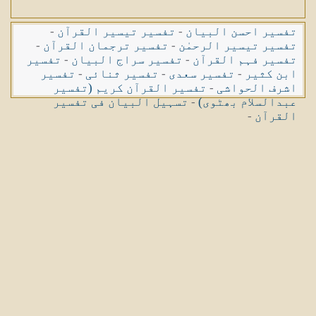
تفسیر احسن البیان
-
تفسیر تیسیر القرآن
-
تفسیر تیسیر الرحمٰن
-
تفسیر ترجمان القرآن
-
تفسیر فہم القرآن
-
تفسیر سراج البیان
-
تفسیر
ابن کثیر
-
تفسیر سعدی
-
تفسیر ثنائی
-
تفسیر
اشرف الحواشی
-
تفسیر القرآن کریم (تفسیر
عبدالسلام بھٹوی)
-
تسہیل البیان فی تفسیر
القرآن
-