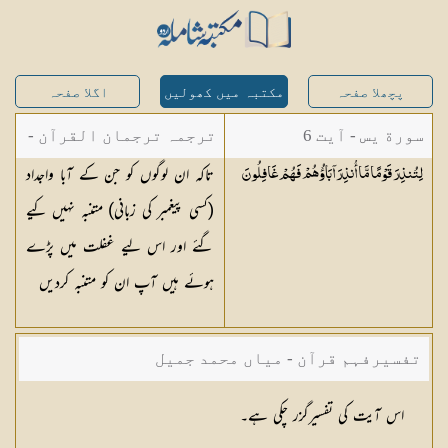
پچھلا صفحہ
مکتبہ میں کھولیں
اگلا صفحہ
سورة يس - آیت 6
ترجمہ ترجمان القرآن -
تاکہ ان لوگوں کو جن کے آبا واجداد
لِتُنذِرَ قَوْمًا مَّا أُنذِرَ آبَاؤُهُمْ فَهُمْ
غَافِلُونَ
مولانا ابوالکلام آزاد
(کسی پیغمبر کی زبانی) متنبہ نہیں کیے
گئے اور اس لیے غفلت میں پڑے
ہوئے ہیں آپ ان کو متنبہ کردیں
تفسیرفہم قرآن - میاں محمد جمیل
اس آیت کی تفسیرگزر چکی ہے۔