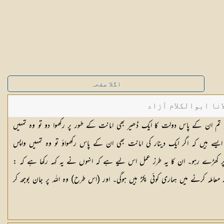
اگلا صفحہ
نا ابوالکلام آزاد
گر تم ان کے پاس دولت کا ایک ڈھیر بھی امانت کے طور پر رکھوا دو تو وہ تمہیں
یسے ہیں کہ اگر ایک دینار کی امانت بھی ان کے پاس رکھواؤ تو وہ تمہیں واپس
ر کھڑے رہو۔ ان کا یہ طرز عمل اس لیے ہے کہ انہوں نے یہ کہہ رکھا ہے کہ :
عاملہ کرنے میں ہماری کوئی پکڑ ہیں ہوگی۔ اور (اس طرح) وہ اللہ پر جان بوجھ کر