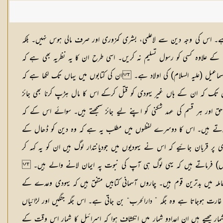
ہا ہے۔ اس کی وجہ دین سے لاعلمی، بشری کمزوری اور صرف مالی ہوس نہیں۔ بلکہ
 کے علاوہ کسی کو رسول تسلیم نہ کریں۔ اسی طرح ان کا یہ نظریہ بھی ہے کہ
ماعیل (علیہ السلام) کی اولاد ہے۔ ان کی کتابوں میں یہاں تک لکھا ہے کہ
اں تک کہ ان کے ہاں غیر یہودی کو قتل کرکے اس کا مال ہڑپ کرنا بھی جائز
اور ہر قسم کی عہد شکنی کو اپنے لیے جائز سمجھتے ہیں۔ سوائے اس کے کہ
 پیش کرتے ہیں۔ اس کا دوسرے لفظوں میں مطلب یہ ہے کہ وہ دین کو ڈھال کے
ی پر قربان جائیے کہ اس نے یہودیوں میں جودیانتدار لوگ ہیں ان کو یہ کہہ کر
زی (رض) فرماتے ہیں کہ یہی لوگ ہی آپ کی نبوت پہ ایمان لانے والے ہیں۔
لہ میں بدترین قوم ہیں۔ چاروں آسمانی کتابیں متفق ہیں کہ یہودی وعدے کے
 غارت ہوجاتا ہے وہ جگہ ” دارالحرب“ بن جاتی ہے۔ اس جگہ جنگیں اور لڑائیاں
مار چھپے ہیں ان اعدادو شمار میں انکشاف ہوا کہ اسرائیل کا شمار اس وقت کے