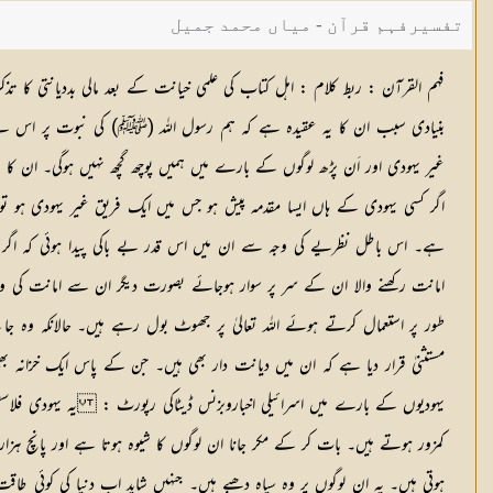
تفسیرفہم قرآن - میاں محمد جمیل
فہم القرآن : ربط کلام :
اہل کتاب کی علمی خیانت کے بعد مالی بددیانتی کا ت
بنیادی سبب ان کا یہ عقیدہ ہے کہ ہم رسول اللہ (ﷺ) کی نبوت پر اس لیے ایم
غیر یہودی اور اَن پڑھ لوگوں کے بارے میں ہمیں پوچھ گچھ نہیں ہوگی۔ ان ک
اگر کسی یہودی کے ہاں ایسا مقدمہ پیش ہو جس میں ایک فریق غیر یہودی ہو ت
ہے۔ اس باطل نظریے کی وجہ سے ان میں اس قدر بے باکی پیدا ہوئی کہ اگر 
امانت رکھنے والا ان کے سر پر سوار ہوجائے بصورت دیگر ان سے امانت کی وا
طور پر استعمال کرتے ہوئے اللہ تعالیٰ پر جھوٹ بول رہے ہیں۔ حالانکہ وہ جانت
مستثنیٰ قرار دیا ہے کہ ان میں دیانت دار بھی ہیں۔ جن کے پاس ایک خزانہ
یہودیوں کے بارے میں اسرائیلی اخباروبزنس ڈیٹاکی رپورٹ :
یہ یہودی فلاسفی
کمزور ہوتے ہیں۔ بات کر کے مکر جانا ان لوگوں کا شیوہ ہوتا ہے اور پانچ ہزا
ہوتی ہیں۔ یہ ان لوگوں پر وہ سیاہ دھبے ہیں۔ جنہیں شاید اب دنیا کی کوئی طا