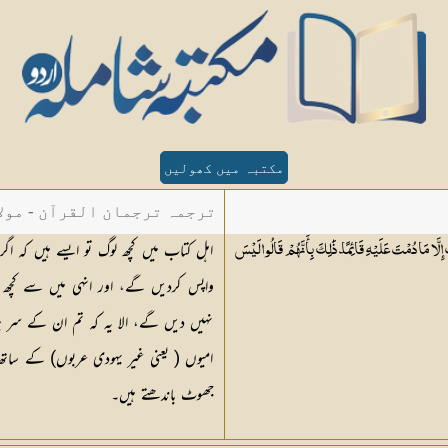
مکتبہ میں کھولیں
ترجمہ ترجمان القرآن - مولا
اہل کتاب میں کچھ لوگ تو ایسے ہیں کہ ا
ِلَّا مَا دُمْتَ عَلَيْهِ قَائِمًا ۗ ذَٰلِكَ بِأَنَّهُمْ قَالُوا لَيْسَ
واپس کردیں گے، اور انہی میں سے کچھ ا
نہیں دیں گے، الا یہ کہ تم ان کے سر پ
امیوں ( یعنی غیر یہودی عربوں) کے ساتھ م
جھوٹ باندھتے ہیں۔