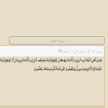
پچھلا صفحہ
سورة آل عمران - آیت 75
وَمِنْ أَهْلِ الْكِتَابِ مَنْ إِن تَأْمَنْهُ بِقِنطَارٍ يُؤَدِّهِ إِلَيْكَ وَمِنْهُم مَّنْ إِن تَأْمَنْهُ بِدِينَارٍ لَّا يُؤَدِّهِ إِلَيْكَ إ
عَلَيْنَا فِي الْأُمِّيِّينَ سَبِيلٌ وَيَقُولُونَ عَلَى اللَّهِ الْكَذِبَ وَهُمْ
يَعْلَمُونَ