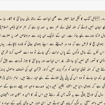
ذکرہ۔ اہل کتاب کا کثیر طبقہ ہمیشہ سے علمی خیانت کے ساتھ مالی بددیانتی کا شکار ر
ان نہیں لاتے کہ اللہ تعالیٰ نے ہم سے یہ عہد لیا ہے کہ ہم موسیٰ (علیہ السلام)
ا مال لوٹنا ہمارے لیے جائز ہے۔ ان کے نزدیک اَن پڑھ سے مرادخاص طور پر حضرت اس
و یہودی جج کا فرض ہے کہ وہ ہر طریقے سے اپنے یہودی بھائی کو فائدہ پہنچائے۔ یہ
اس نظریہ کے حامل لوگوں کے پاس امانت رکھی جائے تو وہ اسے غصب کرنا شرعی حق 
پسی کا تصور بھی نہیں کیا جاسکتا۔ پھر اس خیانت اور بددیانتی کا جواز تورات سے
ے ہیں کہ اللہ تعالیٰ خیانت کو ہرگز پسند نہیں کرتا۔ قرآن مجید کی انصاف واصول پسند
 بھی رکھ دیا جائے تو وہ اس کی پائی پائی لوٹانے کے لیے تیار رہتے ہیں۔ امام را
 ہے‘ کہ یہودی دنیا میں اعتماد‘ یقین‘ لین دین‘ وعدے وعید اور پیسے روپے کے معام
ر سال کی تاریخ بتاتی ہے یہ لوگ جس جگہ رہتے ہیں اس جگہ کا امن و سکون اور اطمینان
قت نہیں دھو سکتی۔ یہ لوگ کرپٹ بھی ہوتے ہیں‘ اسی اخبار میں عالمی بنک کے اعداد و ش