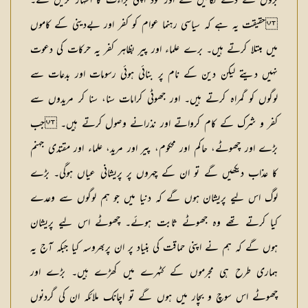
بڑوں کے ذمّے لگائیں گے اور خود اپنی براءت کا اظہار کریں گے۔
حقیقت یہ ہے کہ سیاسی رہنما عوام کو کفر اور بےدینی کے کاموں
میں مبتلا کرتے ہیں۔ برے علماء اور پیر بظاہر کفر یہ حرکات کی دعوت
نہیں دیتے لیکن دین کے نام پر بنائی ہوئی رسومات اور بدعات سے
لوگوں کو گمراہ کرتے ہیں۔ اور جھوٹی کرامات سنا، سنا کر مریدوں سے
کفر و شرک کے کام کرواتے اور نذرانے وصول کرتے ہیں۔ جب
بڑے اور چھوٹے، حاکم اور محکوم، پیر اور مرید، علماء اور مقتدی جہنم
کا عذاب دیکھیں گے تو ان کے چہروں پر پریشانی عیاں ہوگی۔ بڑے
لوگ اس لیے پریشان ہوں گے کہ دنیا میں جو ہم لوگوں سے وعدے
کیا کرتے تھے وہ جھوٹے ثابت ہوئے۔ چھوٹے اس لیے پریشان
ہوں گے کہ ہم نے اپنی حماقت کی بنیاد پر ان پربھروسہ کیا جبکہ آج یہ
ہماری طرح ہی مجرموں کے کٹہرے میں کھڑے ہیں۔ بڑے اور
چھوٹے اس سوچ و بچار میں ہوں گے تو اچانک ملائکہ ان کی گردنوں