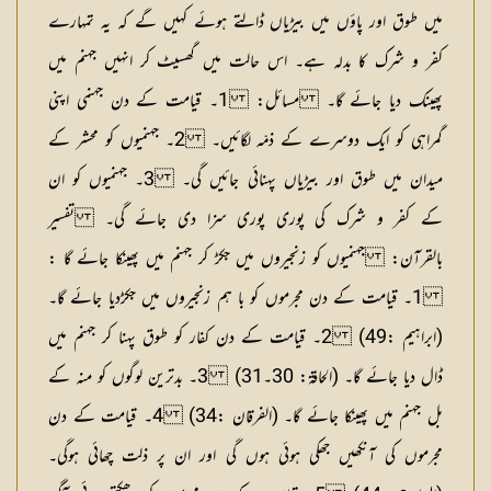
میں طوق اور پاؤں میں بیڑیاں ڈالتے ہوئے کہیں گے کہ یہ تمہارے
کفر و شرک کا بدلہ ہے۔ اس حالت میں گھسیٹ کر انہیں جہنم میں
پھینک دیا جائے گا۔
مسائل:
1۔ قیامت کے دن جہنمی اپنی
گمراہی کو ایک دوسرے کے ذمّہ لگائیں۔ 2۔ جہنمیوں کو محشر کے
میدان میں طوق اور بیڑیاں پہنائی جائیں گی۔ 3۔ جہنمیوں کو ان
کے کفر و شرک کی پوری پوری سزا دی جائے گی۔
تفسیر
بالقرآن: جہنمیوں کو زنجیروں میں جکڑ کر جہنم میں پھینکا جائے گا :
1۔ قیامت کے دن مجرموں کو با ہم زنجیروں میں جکڑدیا جائے گا۔
(ابراہیم :49) 2۔ قیامت کے دن کفار کو طوق پہنا کر جہنم میں
ڈال دیا جائے گا۔ (الحاقۃ: 30۔31) 3۔ بدترین لوگوں کو منہ کے
بل جہنم میں پھینکا جائے گا۔ (الفرقان :34) 4۔ قیامت کے دن
مجرموں کی آنکھیں جھکی ہوئی ہوں گی اور ان پر ذلت چھائی ہوگی۔