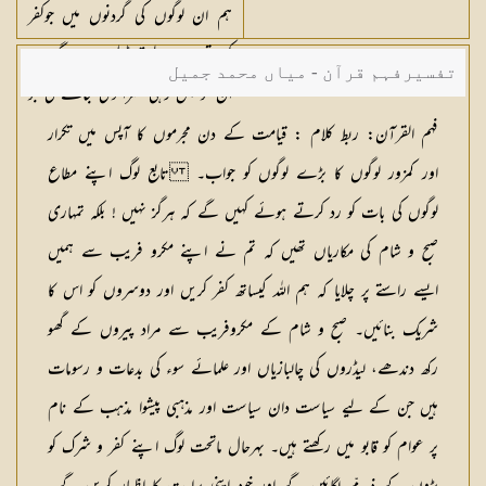
ہم ان لوگوں کی گردنوں میں جوکفر
کرتے رہے طوق ڈال دیں گے اور
تفسیرفہم قرآن - میاں محمد جمیل
ان کو بس وہی سزا دی جائے گی جو
وہ عمل کرتے رہے ہیں
فہم القرآن: ربط کلام :
قیامت کے دن مجرموں کا آپس میں تکرار
اور کمزور لوگوں کا بڑے لوگوں کو جواب۔ تابع لوگ اپنے مطاع
لوگوں کی بات کو رد کرتے ہوئے کہیں گے کہ ہرگز نہیں ! بلکہ تمہاری
صبح و شام کی مکاریاں تھیں کہ تم نے اپنے مکرو فریب سے ہمیں
ایسے راستے پر چلایا کہ ہم اللہ کیساتھ کفر کریں اور دوسروں کو اس کا
شریک بنائیں۔ صبح و شام کے مکروفریب سے مراد پیروں کے گھو
رکھ دندھے، لیڈروں کی چالبازیاں اور علمائے سوء کی بدعات و رسومات
ہیں جن کے لیے سیاست دان سیاست اور مذہبی پیشوا مذہب کے نام
پر عوام کو قابو میں رکھتے ہیں۔ بہرحال ماتحت لوگ اپنے کفر و شرک کو