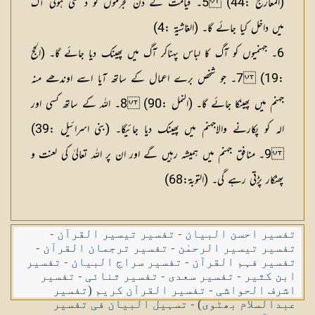
(المعارج :44) 5۔ قیامت کے دن مجرموں کو دھکتی ہوئی آگ
میں داخل کیا جائے گا۔ (الغاشیۃ :4)
6۔ جہنمیوں کو آگ کا لباس پہناکر آگ میں پھینک دیا جائے گا۔ (الحج
:19) 7۔ جو شخص برے اعمال کے ساتھ آیا اسے اوندھے منہ
جہنم میں پھینکا جائے گا۔ (النمل :90) 8۔ اللہ کے ساتھ کسی اور
الہ کو پکارنے والاجہنم میں پھینک دیا جائیگا۔ (بنی اسرائیل :39)
9۔ منافق جہنم میں ہمیشہ رہیں گے اور ان پر اللہ تعالیٰ کی لعنت و
پھٹکار پڑتی رہے گی۔ (التوبۃ:68)
تفسیر احسن البیان
-
تفسیر تیسیر القرآن
-
تفسیر تیسیر الرحمٰن
-
تفسیر ترجمان القرآن
-
تفسیر فہم القرآن
-
تفسیر سراج البیان
-
تفسیر
ابن کثیر
-
تفسیر سعدی
-
تفسیر ثنائی
-
تفسیر
اشرف الحواشی
-
تفسیر القرآن کریم (تفسیر
عبدالسلام بھٹوی)
-
تسہیل البیان فی تفسیر