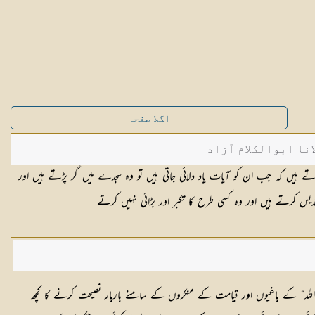
اگلا صفحہ
نا ابوالکلام آزاد
تے ہیں کہ جب ان کو آیات یاد دلائی جاتی ہیں تو وہ سجدے میں گر پڑتے ہیں اور
تقدیس کرتے ہیں اور وہ کسی طرح کا تکبر اور بڑائی نہیں کرتے
” اللہ“ کے باغیوں اور قیامت کے منکروں کے سامنے باربار نصیحت کرنے کا کچھ