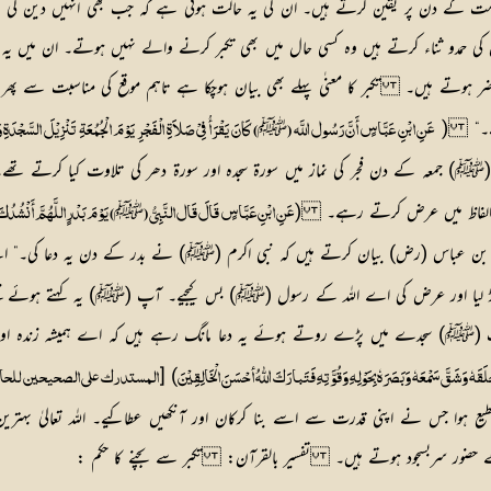
امت کے دن پر یقین کرتے ہیں۔ ان کی یہ حالت ہوتی ہے کہ جب بھی انہیں دین کی کوئی 
ی حمدو ثناء کرتے ہیں وہ کسی حال میں بھی تکبر کرنے والے نہیں ہوتے۔ ان میں یہ با
ہوتے ہیں۔ تکبر کا معنٰی پہلے بھی بیان ہوچکا ہے تاہم موقع کی مناسبت سے پھر 
ا ہے۔“ (
ﷺ
عَنِ ابْنِ عَبَّاسٍ أَنَّ رَسُول اللَّہ (
) کَانَ یَقْرَأُ فِیْ صَلاَۃِ الْفَجْرِ یَوْمَ الْجُمُعَۃِ تَنْزِیْلَ السَّجْ
عہ کے دن فجر کی نماز میں سورۃ سجدہ اور سورۃ دھر کی تلاوت کیا کرتے تھے۔“ 
ان الفاظ میں عرض کرتے رہے۔ (
ﷺ
عَنِ ابْنِ عَبَّاسٍ قَالَ قَال النَّبِیُّ (
) یَوْمَ بَدْرٍاللَّہُمَّ أَنْشُدُک
 عباس (رض) بیان کرتے ہیں کہ نبی اکرم (ﷺ) نے بدر کے دن یہ دعا کی۔” اے اللہ
یا اور عرض کی اے اللہ کے رسول (ﷺ) بس کیجیے۔ آپ (ﷺ) یہ کہتے ہوئے نکلے کہ
پ (ﷺ) سجدے میں پڑے روتے ہوئے یہ دعا مانگ رہے ہیں کہ اے ہمیشہ زندہ اور
) [
لَقَہٗ وَشَقَّ سَمْعَہٗ وَبَصَرَہٗ بِحَوْلِہِ وَقُوَّتِہِ فَتَبارَکَ اللّٰہُ أحْسَنَ الْخَالِقِیْنَ
المستد رک علی الصحیحین للح
یع ہوا جس نے اپنی قدرت سے اسے بنا کرکان اور آنکھیں عطاکیے۔ اللہ تعالیٰ بہ
تفسیر بالقرآن: تکبر سے بچنے کا حکم :