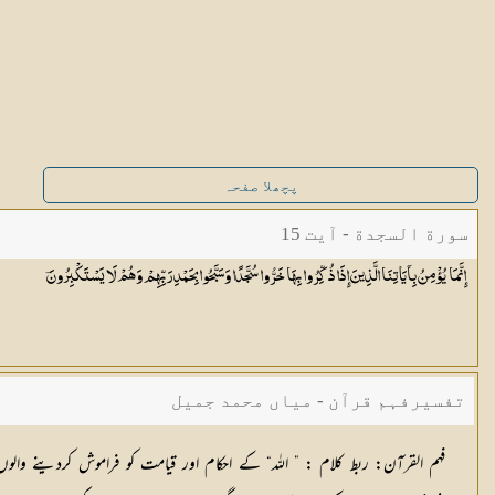
پچھلا صفحہ
سورة السجدة - آیت 15
إِنَّمَا يُؤْمِنُ بِآيَاتِنَا الَّذِينَ إِذَا ذُكِّرُوا بِهَا خَرُّوا سُجَّدًا وَسَبَّحُوا بِحَمْدِ رَبِّهِمْ وَهُمْ لَا يَسْتَكْبِرُونَ
تفسیرفہم قرآن - میاں محمد جمیل
فہم القرآن: ربط کلام :
” اللہ“ کے احکام اور قیامت کو فراموش کردینے والوں