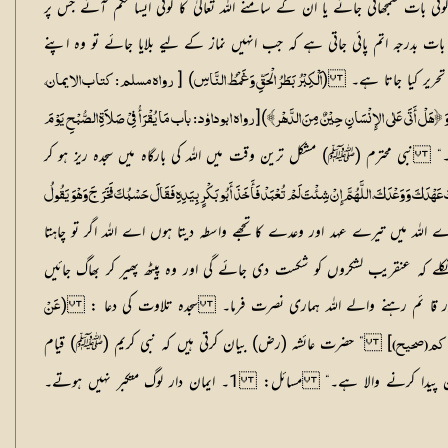
بات سمجھائی جائے یا ان کے سامنے اللہ تعالیٰ کا کوئی ایسا حکم آئے جس پر
ت بدرجہ اتم پائی جاتی ہے کہ جب انہیں نماز کے لیے بلایا جائے تو وہ اپنے
تحریر کیا جاتا ہے۔ (
) [
اَلْکِبْرُ بَطَرُ الْحَقِّ وَغَمْطُ النَّاسِ
رواہ مسلم : کتاب الایمان،
)[
دَۃِ وَ ﴿ہَلْ أَتَی عَلٰی الإِنْسَانِ حِیْنٌ مِنَ الدَّہْر﴾
رواہ ابوداوٗد : باب مَا یُقْرَأُ فِیْ صَلاَۃِ الصُّبْحِ یَوْمَ
نبی محترم (ﷺ) مشکل ترین وقت میں اللہ کی بارگاہ میں سجدہ ریز ہو کر
َ عَہْدَکَ وَوَعْدَکَ، اللَّہُمَّ إِنْ شِئْتَ لَمْ تُعْبَدْ فَأَخَذَ أَبُو بَکْرٍ بِیَدِہِ فَقَالَ حَسْبُکَ فَخَرَجَ وَہْوَ یَقُولُ
 میں تیرے عہد اور وعدے کا تجھے واسطہ دیتا ہوں اے اللہ اگر تو چاہتا
 عنقریب لشکروں کو شکست دی جائے گی اور وہ پیٹھ پھیر کر بھاگ جائیں
 قا ئم رہنے والے اللہ ہماری نصرت فرما۔
سجدہ تلاوت کی دعا :
(
عَنْ
] ” حضرت عائشہ (رض) بیان کرتی ہیں کہ نبی کریم (ﷺ) قیام
اکم(صحیح)
ترین پیدا کرنے والا ہے۔“
مسائل:
1۔ ایمان دار لوگ متکبر نہیں ہوتے۔