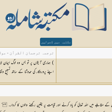
مکتبہ میں کھولیں
ترجمہ ترجمان القرآن - مولا
) ہماری آیتوں پر تو بس وہ لوگ ایمان لا
اپنے پروردگار کی حمدوثنا کے ساتھ تسبیح و
 کے مقابلے میں اللہ تعالیٰ کو یاد کرنے اور قیامت پر یقین رکھنے والوں کا کردار۔ 