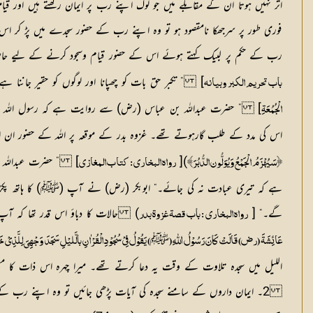
اثر نہیں ہوتا ان کے مقابلے میں جو لوگ اپنے رب پر ایمان رکھتے ہیں اور قی
فوری طور پر سرجھکا نامقصود ہو تو وہ اپنے رب کے حضور سجدے میں پڑ کر اس ک
رب کے حکم پر لبیک کہتے ہوئے اس کے حضور قیام وسجود کرنے کے لیے حاضر 
] ” تکبر حق بات کو چھپانا اور لوگوں کو حقیر جانن
باب تحریم الکبر وبیانہ
] ” حضرت عبداللہ بن عباس (رض) سے روایت ہے کہ رسول اللہ (ﷺ) جم
الْجُمُعَۃِ
اس کی مدد کے طلب گارہوتے تھے۔ غزوہ بدر کے موقعہ پر اللہ کے حضور 
)[
] ” حضرت عبداللہ بن
﴿سَیُہْزَمُ الْجَمْعُ وَیُوَلُّون الدُّبُرَ﴾
رواہ البخاری : کتاب المغازی
ہے کہ تیری عبادت نہ کی جائے۔“ ابوبکر (رض) نے آپ (ﷺ) کا ہاتھ پکڑ ل
گے۔“ [
) حالات کا دباؤ اس قدر تھا کہ آ
رواہ البخاری : باب قصۃ غزوۃ بدر
ﷺ
عَائِشَۃَ (رض) قَالَتْ کَانَ رَسُوْلُ اللّٰہِ (
) یَقُوْلُ فِیْ سُجُوْدِ الْقُرْاٰنِ بالَّلیْلِ سَجَدَ وَجْہِیَ لِلَّذِیْ خَ
اللیل میں سجدہ تلاوت کے وقت یہ دعا کرتے تھے۔ میرا چہرہ اس ذات کا مط
2۔ ایمان داروں کے سامنے سجدہ کی آیات پڑھی جائیں تو وہ اپنے رب کے حضور سربسجود ہوتے ہیں۔