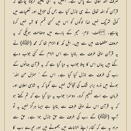
صرف اللہ تعالیٰ کے پاس ہے۔ انہیں یہ بھی یقین کرلینا چاہیے کہ
قرآن کو اللہ تعالیٰ نے ہی نازل کیا ہے جس کی تنزیل اور تعلیمات میں
کوئی شریک نہیں لہٰذا لوگوں کو اس میں کسی قسم کا شبہ نہیں کرنا
چاہیے۔ الف، لام، میم کے بارے میں وضاحت ہوچکی کہ یہ
حروف مقطعات میں سے ہیں۔ اہل مکہ کا الزام تھا کہ محمد (ﷺ) نے
یہ قرآن اپنی طرف سے بنالیا ہے اس الزام کے کئی جواب دیے
گئے ہیں یہاں اس کا پہلا جواب یہ دیا گیا ہے کہ یہ قرآن جہانوں کے
رب کی طرف سے نازل کیا گیا ہے۔ اس کے ” منزل من اللہ“
ہونے میں ذرہ برابر شک کی گنجائش نہیں ہے گویا کہ یہ شاہی اعلان اور
فرمان ہے اسے تسلیم کرو۔ دوسرا جواب یہ دیا گیا ہے کہ تم کہتے ہو
کہ یہ قرآن اس نے اپنی طرف سے بنالیا ہے ایسا ہرگز نہیں یہ تو
آپ (ﷺ) کے رب کی طرف سے حق نازل ہوا ہے۔ حق سے
مراد یہ ہے کہ کفار اپنے الزامات میں جھوٹے ہیں اور تیرے رب کا