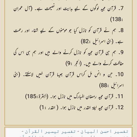
7۔ قرآن مجید لوگوں کے لیے ہدایت اور نصیحت ہے۔ (آل عمران
:138)
8۔ ہم نے قرآن کو نازل کیا جو مومنوں کے لیے شفاء اور رحمت
ہے۔ (بنی اسرائیل :82)
9۔ ہم ہی قرآن مجید کو نازل کرنے والے ہیں اور ہم ہی اس کی
حفاظت کرنے والے ہیں۔ (الحجر :9)
10۔ جن و انس مل کراس قرآن جیسا قرآن نہیں لاسکتے۔ (بنی
اسرائیل :88)
11۔ قرآن مجید رمضان المبارک میں نازل ہوا۔ (البقرۃ:185)
12۔ قرآن مجید لیلۃ القدر میں نازل ہوا۔ ( القدر :1)
تفسیر احسن البیان
-
تفسیر تیسیر القرآن
-