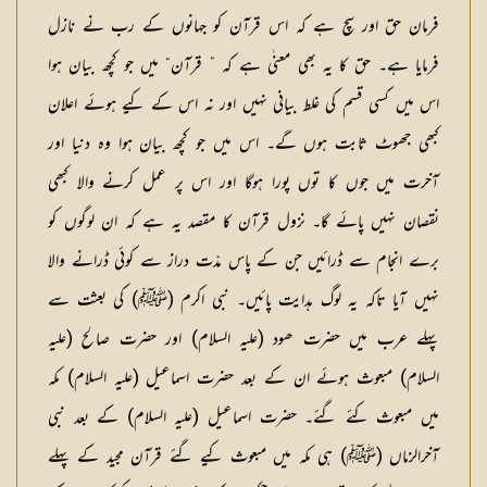
فرمان حق اور سچ ہے کہ اس قرآن کو جہانوں کے رب نے نازل
فرمایا ہے۔ حق کا یہ بھی معنٰی ہے کہ ” قرآن“ میں جو کچھ بیان ہوا
اس میں کسی قسم کی غلط بیانی نہیں اور نہ اس کے کیے ہوئے اعلان
کبھی جھوٹ ثابت ہوں گے۔ اس میں جو کچھ بیان ہوا وہ دنیا اور
آخرت میں جوں کا توں پورا ہوگا اور اس پر عمل کرنے والا کبھی
نقصان نہیں پائے گا۔ نزول قرآن کا مقصد یہ ہے کہ ان لوگوں کو
برے انجام سے ڈرائیں جن کے پاس مدّت دراز سے کوئی ڈرانے والا
نہیں آیا تاکہ یہ لوگ ہدایت پائیں۔ نبی اکرم (ﷺ) کی بعثت سے
پہلے عرب میں حضرت ھود (علیہ السلام) اور حضرت صالح (علیہ
السلام) مبعوث ہوئے ان کے بعد حضرت اسماعیل (علیہ السلام) مکہ
میں مبعوث کئے گئے۔ حضرت اسماعیل (علیہ السلام) کے بعد نبی
آخرالزماں (ﷺ) ہی مکہ میں مبعوث کیے گئے قرآن مجید کے پہلے