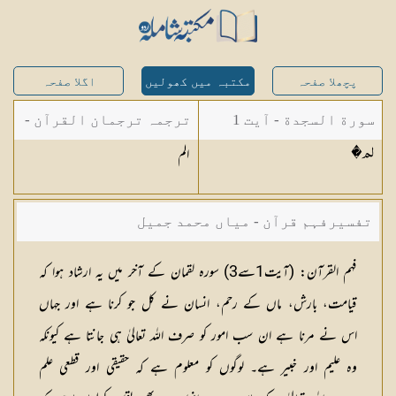
پچھلا صفحہ
مکتبہ میں کھولیں
اگلا صفحہ
سورة السجدة - آیت 1
ترجمہ ترجمان القرآن -
الم
�لم
مولانا ابوالکلام آزاد
تفسیرفہم قرآن - میاں محمد جمیل
فہم القرآن:
(آیت1سے3)
سورہ لقمان کے آخر میں یہ ارشاد ہوا کہ
قیامت، بارش، ماں کے رحم، انسان نے کل جو کرنا ہے اور جہاں
اس نے مرنا ہے ان سب امور کو صرف اللہ تعالیٰ ہی جانتا ہے کیونکہ
وہ علیم اور خبیر ہے۔ لوگوں کو معلوم ہے کہ حقیقی اور قطعی علم