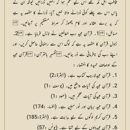
مخاطب اہل مکہ تھے اس لیے حکم ہوا کہ انہیں ڈرائیں کیونکہ ان کے
پاس اس سے پہلے کوئی ڈرانے والا نہیں آیا، ڈرانے کا مقصد یہ ہے
کہ یہ برے عقائد اور کام چھوڑ کر صراط مستقیم پر آجائیں۔
مسائل:
1۔ قرآن مجید رب العالمین نے نازل فرمایا ہے۔ 2۔
نزول قرآن کا مقصد یہ ہے کہ لوگ اس سے رہنمائی حاصل کریں، اور
اپنے رب کی نافرمانی سے ڈر جائیں۔
تفسیر بالقرآن: قرآن مجید
کے اوصاف حمیدہ کا اختصار :
1۔ قرآن مجیدلاریب کتاب ہے۔ (البقرۃ:2)
2۔ قرآن مجید کی آیات واضح ہیں۔ (یوسف :1)
3۔ قرآن مجیدکی آیات محکم ہیں۔ (ھود :1)
4۔ قرآن مجید برہان اور نور مبین ہے۔ (النساء :174)
5۔ قرآن کریم لوگوں کے لیے ہدایت ہے۔ (البقرۃ:185)
6۔ قرآن مجیددلوں کے لیے شفا ہے۔ (یونس :57)