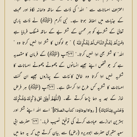
اعتراف احسانات سے ” اللہ“ کی ذات کے ساتھ والہانہ لگاؤ اور محبت
کے جذبات میں اضافہ ہوتا ہے۔ نبی اکرم (ﷺ) نے ذات باری
تعالیٰ کے شکریے کو ہر محسن کے شکر یے کے ساتھ منسلک فرمایا ہے
) ” جو لوگوں کا شکر ادا نہیں کرتا وہ ”
(مَنْ لَمْ یَشْکُرِالنَّاسَ لَمْ یَشْکُرِاللّٰہَ
اللہ“ کا شکر بھی ادا نہیں کرتا۔“ آپ (ﷺ) کے فرمان کا مقصدیہ
ہے کہ جو شخص اپنے جیسے انسانوں کے چھوٹے چھوٹے احسانات کا
شکریہ نہیں ادا کرتا وہ خالق کائنات کے پہاڑوں جیسے ان گنت
احسانات کا شکریہ کس طرح ادا کرسکتا ہے۔ آپ (ﷺ) ہر فرض
نماز کے بعد یہ دعا پڑھا کرتے تھے۔ (
اَللّٰھُمَّ أَعِنِّیْ عَلٰی ذِکْرِکَ وَشُکْرِکَ
) [
]” اے اللہ اپنے شکر اور
وَحُسْنِ عِبَادَتِکَ
رواہ ابوداوٗد : کتاب الصلاۃ
بہترین اندازسے عبادت کرنے کی توفیق نصیب فرما۔“ ” حضرت ابی
سعید مقبری حضرت ابوہریرہ (رض) سے بیان کرتے ہیں کہ یہ دعا میں