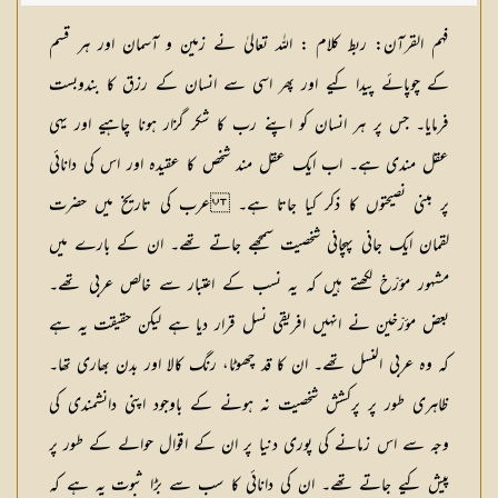
فہم القرآن: ربط کلام :
اللہ تعالیٰ نے زمین و آسمان اور ہر قسم
کے چوپائے پیدا کیے اور پھر اسی سے انسان کے رزق کا بندوبست
فرمایا۔ جس پر ہر انسان کو اپنے رب کا شکر گزار ہونا چاہیے اور یہی
عقل مندی ہے۔ اب ایک عقل مند شخص کا عقیدہ اور اس کی دانائی
پر مبنی نصیحتوں کا ذکر کیا جاتا ہے۔ عرب کی تاریخ میں حضرت
لقمان ایک جانی پہچانی شخصیت سمجھے جاتے تھے۔ ان کے بارے میں
مشہور مؤرّخ لکھتے ہیں کہ یہ نسب کے اعتبار سے خالص عربی تھے۔
بعض مؤرّخین نے انہیں افریقی نسل قرار دیا ہے لیکن حقیقت یہ ہے
کہ وہ عربی النسل تھے۔ ان کا قد چھوٹا، رنگ کالا اور بدن بھاری تھا۔
ظاہری طور پر پرکشش شخصیت نہ ہونے کے باوجود اپنی دانشمندی کی
وجہ سے اس زمانے کی پوری دنیا پر ان کے اقوال حوالے کے طور پر
پیش کیے جاتے تھے۔ ان کی دانائی کا سب سے بڑا ثبوت یہ ہے کہ