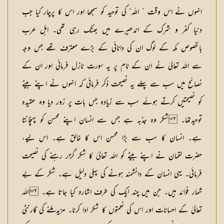
انہوں نے اس وقت ” اللہ“ کی توحید کو سمجھا اور اس کا پرچار کیا جب
دنیا کفر و شرک کے اندھیرے میں بھٹک رہی تھی۔ اہل عرب
بالخصوص مکہ کے لوگ ان کی دانائی کے بڑے معترف تھے جس وجہ
سے اللہ تعالیٰ نے ان کے نام پر یہ سورت نازل فرمائی اور ان کے
نصائح میں سب سے پہلے یہ نصیحت ذکر فرمائی کہ انہوں نے اپنے بیٹے
کو نصیحتیں کرتے ہوئے سب سے زیادہ جس بات پر زور دیا وہ عقیدہ
توحیدتھا۔ شکر وہ جذبہ ہے جس سے انسان اپنے محسن کو پہنچانتا
ہے۔ انسان کا سب سے بڑا محسِن اس کا خالق ہے۔ اس لیے،
حضرت لقمان نے اپنے بیٹے کو اللہ تعالیٰ کا شکر گزار رہنے کی نصیحت
فرمائی۔ یہی انسان کے دانشمند ہونے کی پہلی دلیل ہے۔ شکر کے بے
شمار فوائد ہیں۔ جن میں چند ایک کی طرف اشارہ کیا جاتا ہے۔ اللہ
تعالیٰ کے احسانات اور اس کی نعمتوں کا شکر ادا کرنا۔ مزید ملنے کی گارنٹی