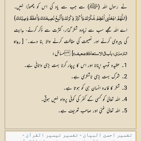
نے رسول اللہ (ﷺ) سے جب سے یاد کی اس کو چھوڑا نہیں۔
)
(
اللَّہُمَّ اجْعَلْنِی أُعْظِمُ شُکْرَکَ وَأُکْثِرُ ذِکْرَکَ وَأَتَّبِعُ نَصِیحَتَکَ وَأَحْفَظُ وَصِیَّتَکَ
اے اللہ مجھے سب سے زیادہ شکر گذار، کثرت سے ذکر کرنے، ہدایت
کی پیروی کرنے اور نصیحت کی حفاظت کرنے والا بنا دے۔“ [
رواہ
]
مسائل:
الترمذی : باب فی الاستعاذۃ(ضعیف)
1۔ عقیدہ توحید اپنانا اور اس کا پرچار کرنا بہت بڑی دانائی ہے۔
2۔ شرک بہت بڑی ناشکری ہے۔
3۔ شکر کا فائدہ انسان ہی کو ہوتا ہے۔
4۔ اللہ تعالیٰ کو کسی کے کفر کی کوئی پرواہ نہیں ہوتی۔
5۔ اللہ تعالیٰ غنی اور صاحب تعریف ہے۔
تفسیر احسن البیان
-
تفسیر تیسیر القرآن
-