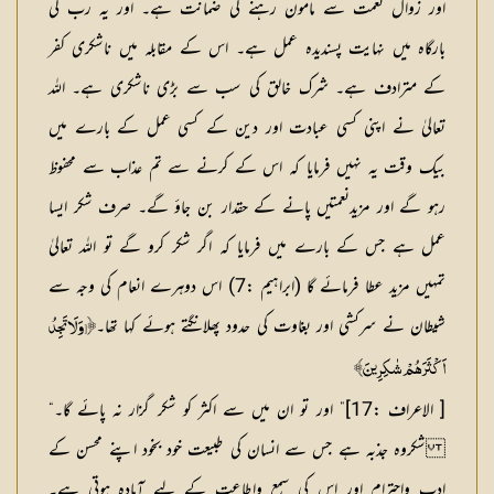
اور زوال نعمت سے مامون رہنے کی ضمانت ہے۔ اور یہ رب کی
بارگاہ میں نہایت پسندیدہ عمل ہے۔ اس کے مقابلہ میں ناشکری کفر
کے مترادف ہے۔ شرک خالق کی سب سے بڑی ناشکری ہے۔ اللہ
تعالیٰ نے اپنی کسی عبادت اور دین کے کسی عمل کے بارے میں
بیک وقت یہ نہیں فرمایا کہ اس کے کرنے سے تم عذاب سے محفوظ
رہو گے اور مزیدنعمتیں پانے کے حقدار بن جاؤ گے۔ صرف شکر ایسا
عمل ہے جس کے بارے میں فرمایا کہ اگر شکر کرو گے تو اللہ تعالیٰ
تمہیں مزید عطا فرمائے گا (ابراہیم :7) اس دوہرے انعام کی وجہ سے
شیطان نے سرکشی اور بغاوت کی حدود پھلانگتے ہوئے کہا تھا۔
﴿[وَلَاتَجِدُ
اَکْثَرَھُمْ شٰکِرِینَ﴾
[ الاعراف :17]” اور تو ان میں سے اکثر کو شکر گزار نہ پائے گا۔“
شکروہ جذبہ ہے جس سے انسان کی طبیعت خود بخود اپنے محسن کے
ادب واحترام اور اس کی سمع واطاعت کے لیے آمادہ ہوتی ہے۔