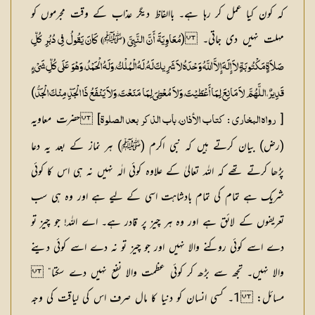
کہ کون کیا عمل کر رہا ہے۔ باالفاظ دیگر عذاب کے وقت مجرموں کو
مہلت نہیں دی جاتی۔ (
ﷺ
مُعَاوِیَۃَ أَنَّ النَّبِیَّ (
) کَانَ یَقُولُ فِی دُبُرِ کُلِّ
صَلاَۃٍ مَکْتُوبَۃٍ لاَ إِلَہَ إِلاَّ اللَّہُ وَحْدَہُ لاَ شَرِیکَ لَہُ، لَہُ الْمُلْکُ، وَلَہُ الْحَمْدُ، وَہْوَ عَلَی کُلِّ شَیْءٍ
)
قَدِیرٌ، اللَّہُمَّ لاَ مَانِعَ لِمَا أَعْطَیْتَ، وَلاَ مُعْطِیَ لِمَا مَنَعْتَ، وَلاَ یَنْفَعُ ذَا الْجَدِّ مِنْکَ الْجَدُّ
[
] حضرت معاویہ
رواہ البخاری : کتاب الأذان، باب الذکر بعد الصلوۃ
(رض) بیان کرتے ہیں کہ نبی اکرم (ﷺ) ہر نماز کے بعد یہ دعا
پڑھا کرتے تھے کہ اللہ تعالیٰ کے علاوہ کوئی الٰہ نہیں نہ ہی اس کا کوئی
شریک ہے تمام کی تمام بادشاہت اسی کے لیے ہے اور وہ ہی سب
تعریفوں کے لائق ہے اور وہ ہر چیز پر قادر ہے۔ اے اللہ! جو چیز تو
دے اسے کوئی روکنے والا نہیں اور جو چیز تو نہ دے اسے کوئی دینے
والا نہیں۔ تجھ سے بڑھ کر کوئی عظمت والا نفع نہیں دے سکتا“
مسائل:
1۔ کسی انسان کو دنیا کا مال صرف اس کی لیاقت کی وجہ