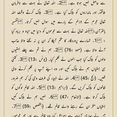
سے حاصل نہیں ہوتا ہے۔ 2۔ اللہ تعالیٰ نے بہت سے نافرمان
طاقتور اور مالداروں کو ہلاک کیا ہے۔ 3۔ ہلاک کرتے وقت اللہ
تعالیٰ مجرم کے جرائم کے بارے میں سوال نہیں کرتا۔
تفسیر
بالقرآن:
اللہ تعالیٰ نے بہت سے مجرموں کو دنیا میں تباہ و برباد کیا
:
1۔ تمہارے پروردگار کا حکم آچکا کہ ان پر نہ ٹلنے والا عذاب
آنے والا ہے۔ (ھود :76) 2۔ ہم نے تم سے پہلے بستیوں
والوں کو ہلاک کیا جب انہوں نے ظلم کیا۔ (یونس :13) 3۔ کتنی
ہی بستیاں ہم نے ہلاک کیں اور وہ اپنے آپ پر ظلم کرنے والی
تھیں۔ (الحج :45) 4۔ اللہ نے انبیاء کی طرف وحی کی کہ ہم ضرور
ظالموں کو ہلاک کریں گے۔ (ابراہیم :13) 5۔ اللہ ظالم لوگوں کو
ہلاک کرتا ہے۔ (الانعام :47) 6۔ نہیں ہم نے ہلاک کیں
بستیاں مگر ان کے رہنے والے ظالم تھے۔ (القصص :59) 7۔
جس نے ہماری آیات سے اعراض کیا وہ ظالم ہے اور ہم مجرموں