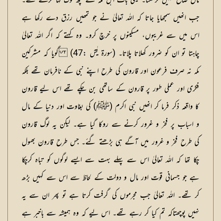
مال ضائع نہیں کرسکتا۔ یہی بات اہل مکہ کے کچھ لوگ کہا کرتے تھے۔
جب انھیں سمجھایا جاتا کہ اللہ تعالیٰ نے جو تمھیں رزق دے رکھا ہے
اس میں سے غریبوں، مسکینوں پر خرچ کرو۔ وہ کہتے کہ اگر اللہ تعالیٰ
چاہتا تو ان کو ضرور کھلاتا پلاتا۔ (سورۃ یٰسٓ :47) گویا کہ مشرکین
مکہ نہ صرف فرعون اور قارون کی طرح اپنے نبی کے نافرمان تھے بلکہ
فکری اور عملی طور پر قارون کے ساتھی بن چکے تھے اس لیے قارون
کا واقعہ ذکر فرما کر انھیں نبی اکرم (ﷺ) کی بغاوت اور دنیا کے مال
و اسباب پر فخر و غرور کرنے سے روکا گیا ہے۔ لیکن یہ لوگ قارون
کی طرح فخر و غرور میں آگے ہی بڑھتے گئے۔ جس طرح قارون بھول
چکا تھا کہ اللہ تعالیٰ اس سے پہلے بہت سے ایسے لوگوں کو تباہ کرچکا
ہے جو جسمانی قوت اور مال و دولت کے لحاظ سے اس سے کہیں بڑھ
کر تھے۔ اللہ تعالیٰ جب مجرموں کی گرفت کرتا ہے تو پھر ان سے یہ
نہیں پوچھتاکہ تم کیا کر رہے تھے۔ اس لیے کہ وہ ہمیشہ سے باخبر ہے