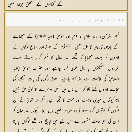
کے گناہوں کے متعلق پوچھا نہیں
جاتا
تفسیرفہم قرآن - میاں محمد جمیل
فہم القرآن:
ربط کلام :
قوم اور موسیٰ (علیہ السلام) کے سمجھانے
کے باوجود قارون کا طرز عمل۔ قوم کے معزز اور صالح لوگوں نے
قارون کو بہت سمجھایا کہ تجھے اللہ تعالیٰ کا شکر گزار ہوتے ہوئے
غریبوں، مسکینوں پر مال خرچ کرنا چاہیے اور حضرت موسیٰ (علیہ
السلام) کی مخالفت سے باز آنا چاہیے۔ معزز لوگوں کی بات سمجھنے کی
بجائے قارون کہنے لگا کہ اس مال میں کسی دوسرے کا کوئی حق نہیں
بنتا کیونکہ یہ میری قابلیت اور محنت کا نتیجہ ہے۔ اگر اللہ تعالیٰ نے ان
لوگوں کو خوشحال کرنا ہوتا تو وہ ضرور انھیں مال دیتا۔ کیونکہ اللہ تعالیٰ کو
اِ ن کی یہی حالت منظور ہے اس لیے میں اپاہج اور نکمے لوگوں پراپنا