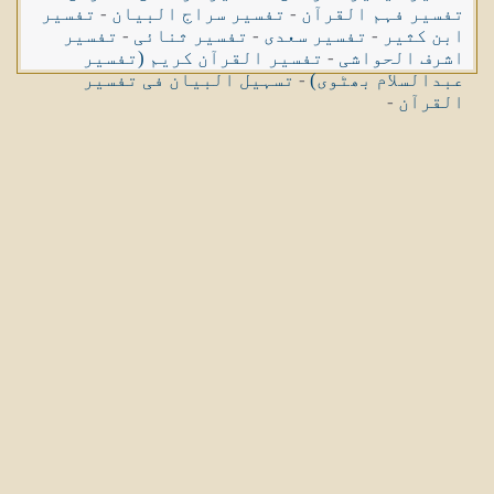
تفسیر فہم القرآن
-
تفسیر سراج البیان
-
تفسیر
ابن کثیر
-
تفسیر سعدی
-
تفسیر ثنائی
-
تفسیر
اشرف الحواشی
-
تفسیر القرآن کریم (تفسیر
عبدالسلام بھٹوی)
-
تسہیل البیان فی تفسیر
القرآن
-