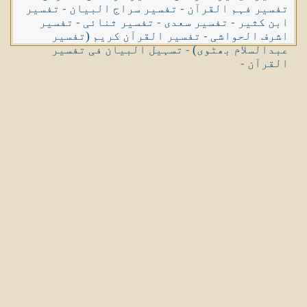
تفسیر فہم القرآن
-
تفسیر سراج البیان
-
تفسیر
ابن کثیر
-
تفسیر سعدی
-
تفسیر ثنائی
-
تفسیر
اشرف الحواشی
-
تفسیر القرآن کریم (تفسیر
عبدالسلام بھٹوی)
-
تسہیل البیان فی تفسیر
القرآن
-