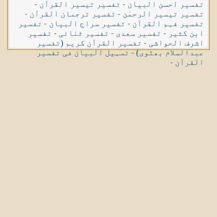
تفسیر احسن البیان
-
تفسیر تیسیر القرآن
-
تفسیر تیسیر الرحمٰن
-
تفسیر ترجمان القرآن
-
تفسیر فہم القرآن
-
تفسیر سراج البیان
-
تفسیر
ابن کثیر
-
تفسیر سعدی
-
تفسیر ثنائی
-
تفسیر
اشرف الحواشی
-
تفسیر القرآن کریم (تفسیر
عبدالسلام بھٹوی)
-
تسہیل البیان فی تفسیر
القرآن
-