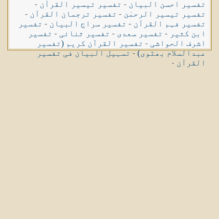
تفسیر احسن البیان
-
تفسیر تیسیر القرآن
-
تفسیر تیسیر الرحمٰن
-
تفسیر ترجمان القرآن
-
تفسیر فہم القرآن
-
تفسیر سراج البیان
-
تفسیر
ابن کثیر
-
تفسیر سعدی
-
تفسیر ثنائی
-
تفسیر
اشرف الحواشی
-
تفسیر القرآن کریم (تفسیر
عبدالسلام بھٹوی)
-
تسہیل البیان فی تفسیر
القرآن
-