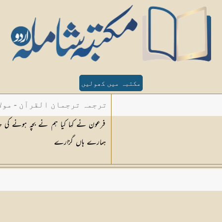
مکتبہ میں کھولیں
ترجمہ ترجمان القرآن - مولا
فرعون نے کہا کیا ہم نے بچہ ہونے کی ح
ہمارے ہاں گزارے