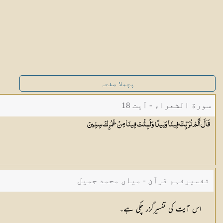
پچھلا صفحہ
سورة الشعراء - آیت 18
قَالَ أَلَمْ نُرَبِّكَ فِينَا وَلِيدًا وَلَبِثْتَ فِينَا مِنْ عُمُرِكَ
سِنِينَ
تفسیرفہم قرآن - میاں محمد جمیل
اس آیت کی تفسیرگزر چکی ہے۔