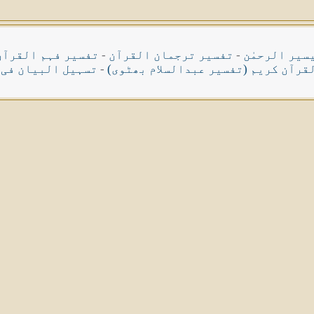
سیر الرحمٰن
-
تفسیر ترجمان القرآن
-
تفسیر فہم القرآن
قرآن کریم (تفسیر عبدالسلام بھٹوی)
-
تسہیل البیان فی 