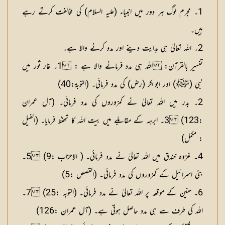
1۔ مجرم لوگ ہر دور میں انبیاء (علیہ السلام) کی مخالفت کرتے رہے
ہیں۔
2۔ اللہ تعالیٰ ہی ہدایت دینے اور مدد کرنے والا ہے۔
تفسیر بالقرآن: اللہ ہی مدد فرمانے والا ہے :
1۔ غار ثور میں
نبی (ﷺ) اور ابوبکر (رض) کی مدد فرمائی۔ (التوبۃ:40)
2۔ بدر میں اللہ تعالیٰ نے کمزوروں کی مدد فرمائی۔ (آل عمران
:123) 3۔ ابرہہ کے مقابلے میں بیت اللہ کا تحفظ فرمایا۔ (الفیل
: مکمل)
4۔ غزوہ خندق میں اللہ تعالیٰ نے مدد فرمائی۔ ( الاحزاب :9) 5۔
بنی اسرائیل کے کمزوروں کی مدد فرمائی۔ (القصص :5)
6۔ حنین کے موقعہ پر اللہ تعالیٰ نے مدد فرمائی۔ (التوبہ :25) 7۔
اللہ کی طرف سے ہی مدد حاصل ہوتی ہے۔ (آل عمران :126)