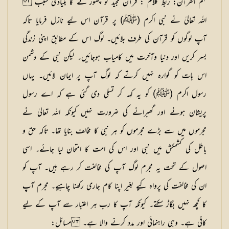
فہم القرآن: ربط کلام :
قرآن مجید کو چھوڑ نے کا بنیادی سبب
اللہ تعالیٰ نے نبی اکرم (ﷺ) پر قرآن اس لیے نازل فرمایا تاکہ
آپ لوگوں کو قرآن کی طرف بلائیں۔ لوگ اس کے مطابق اپنی زندگی
بسر کریں اور دنیا وآخرت میں کامیاب ہوجائیں۔ لیکن نبی کے دشمن
اس بات کو گوارہ نہیں کرتے کہ لوگ آپ پر ایمان لائیں۔ یہاں
رسول اکرم (ﷺ) کو یہ کہہ کر تسلی دی گئی ہے کہ اے رسول
پریشان ہونے اور گھبرانے کی ضرورت نہیں کیونکہ اللہ تعالیٰ نے
مجرموں میں سے بڑے مجرموں کو ہر نبی کا مخالف بنایا تھا۔ تاکہ حق و
باطل کی کشمکش میں نبی اور اس کی امت کا امتحان لیا جائے۔ اسی
اصول کے تحت یہ مجرم لوگ آپ کی مخالفت کر رہے ہیں۔ آپ کو
ان کی مخالفت کی پرواہ کیے بغیر اپنا کام جاری رکھنا چاہیے۔ مجرم آپ
کا کچھ نہیں بگاڑ سکتے۔ کیونکہ آپ کا رب ہر اعتبار سے آپ کے لیے
کافی ہے۔ وہی راہنمائی اور مدد کرنے والا ہے۔
مسائل: