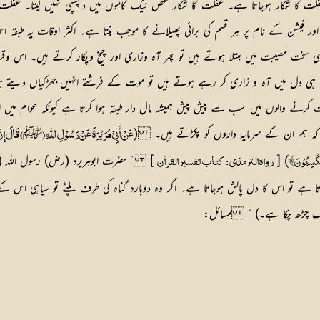
ت کا شکار ہوجاتا ہے۔ غفلت کا شکار شخص نیک کاموں میں دلچسپی نہیں لیتا۔ غفلت 
اور فیشن کے نام پر ہر قسم کی برائی پھیلانے کا موجب بنتا ہے۔ اکثر اوقات یہ طب
ی سخت مصیبت میں مبتلا ہوتے ہیں تو پھر آہ وزاری اور چیخ وپکار کرتے ہیں۔ اس وقت زبا
 دل میں آہ و زاری کر رہے ہوتے ہیں تو موت کے فرشتے انہیں جھڑکیاں دیتے ہوئے
لت کرنے والوں میں سب سے پیش پیش ہمیشہ مال دار طبقہ ہوا کرتا ہے کیونکہ عوام می
ے کہ ہم ان کے سرمایہ داروں کو پکڑتے ہیں۔ (
ﷺ
عَنْ أَبِیْ ھُرَیْرَۃَ عَنْ رَسُوْلِ اللّٰہِ (
) قَالَ إِنّ
) [
] ” حضرت ابوہریرہ (رض) رسول اللہ (ﷺ
ا یَکْسِبُوْنَ﴾
رواہ الترمذی : کتاب تفسیر القرآن
 کرتا ہے تو اس کا دل پالش ہوجاتا ہے۔ اگر وہ دوبارہ گناہ کی طرف پلٹے تو سیاہی ا
 زنگ چڑھ چکا ہے۔) “
مسائل: