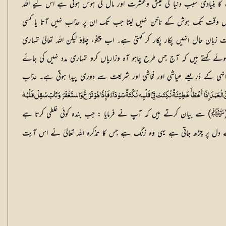
کا بنیادی سبب دنیا کی عیش وعشرت اور مال کی ہوس ہوتی ہے اس لیے اللہ
قہ اس وقت تک ہوش کے ناخن نہیں لیتا جب تک ان پر عذاب نہیں آتا یا کسی
ن حال انہیں پکار پکار کر کہتی ہے۔ اب چیخو، چلاّؤ لیکن اللہ تعالیٰ تمہاری
 کہتے ہیں کہ آج جس طرح چاہو آہ وزاریاں کرو تمہاری مدد نہیں کی جائے
ں انہی کے ذریعے عیاشی اور فحاشی اور شریعت سے دوری پیدا ہوتی ہے۔ عذاب
َ الْعَبْدَ إِذَا أَخْطَأَ خَطِیْئَۃً نُکِتَتْ فِیْ قَلْبِہٖ نُکْتَۃٌ سَوْدَآءُ فَإِذَا ھُوَ نَزَعَ وَاسْتَغْفَرَ وَتَابَ سُقِلَ قَلْبُہٗ
) سے بیان کرتے ہیں کہ آپ نے فرمایا : جب بندہ کوئی غلطی کرتا ہے
س کے دل پر چڑھ جاتی ہے یہی وہ زنگ ہے جس کا تذکرہ اللہ تعالیٰ نے اس آیت