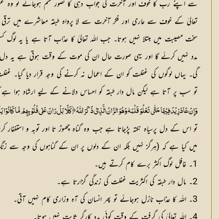
سے اپنے رب کا خوف اور آخرت کی جواب دہی کا تصور ختم ہوجائے تو وہ غفل
تعالیٰ کے خوف سے عاری اور فکر آخرت سے لا پرواہ طبقہ معاشرے میں ترقی 
سخت مصیبت میں مبتلا نہیں ہوتا۔ جب اللہ تعالیٰ کا عذاب آتا ہے یا یہ لوگ کس
مدد نہیں کرئے گا اور یہی صورت حال ان کی موت کے وقت ہوتی ہے یہ دل ہی
گی۔ یہاں لوگوں کی غفلت کو ان کے اعمال نہ کرنے کی وجہ قرار دیا گیا۔ غف
تو سب پر آتا ہے لیکن مال دار طبقہ کو احساس دلانے کے لیے ارشاد ہوا ہ
وَإِنْ عَادَ زِیْدَ فِیْھَا حَتّٰی تَعْلُوَ قَلْبَہٗ وَھُوَ الرَّانُ الَّذِیْ ذَکَرَ اللّٰہُ ﴿کَلَّا بَلْ رَانَ عَلٰی قُلُوْبِھِمْ مَّاکَانُوْ
تو اس کے دل پرسیاہ نکتہ پڑجاتا ہے جب وہ گناہ چھوڑ تا اور توبہ و استغفار
میں کیا ہے کہ (ہرگز نہیں بلکہ ان کے دلوں پر ان کے گناہوں کی وجہ سے
1۔ غافل لوگ اکثر برے کام کرتے ہیں۔
2۔ مال دار طبقہ کی اکثریت غفلت کی زندگی گزارتا ہے۔
3۔ اللہ کا عذاب نازل ہوجائے تو پھر انسان کی آہ وزاری کام نہیں آتی۔
4۔ اللہ تعالیٰ کی گرفت کے وقت کوئی مدد کارگر ثابت نہیں ہوتا۔