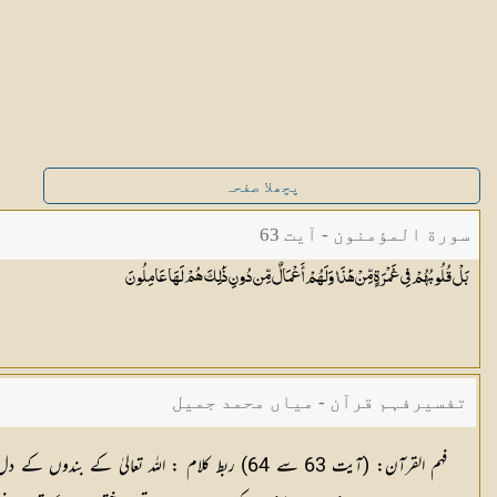
پچھلا صفحہ
سورة المؤمنون - آیت 63
بَلْ قُلُوبُهُمْ فِي غَمْرَةٍ مِّنْ هَٰذَا وَلَهُمْ أَعْمَالٌ مِّن دُونِ ذَٰلِكَ هُمْ لَهَا
عَامِلُونَ
تفسیرفہم قرآن - میاں محمد جمیل
فہم القرآن:
(آیت 63 سے 64)
ربط کلام :
اللہ تعالیٰ کے بندوں کے 