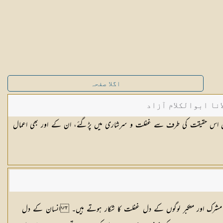
اگلا صفحہ
نا ابوالکلام آزاد
ل اس حقیقت کی طرف سے غفلت و سرشاری میں پڑگئے، ان کے اور بھی اعمال
 مشرک اور متکبر لوگوں کے دل غفلت کا شکار ہوتے ہیں۔ انسان کے دل