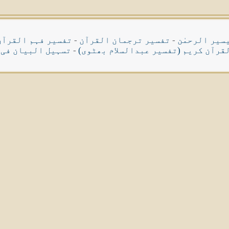
سیر الرحمٰن
-
تفسیر ترجمان القرآن
-
تفسیر فہم القرآن
قرآن کریم (تفسیر عبدالسلام بھٹوی)
-
تسہیل البیان فی 