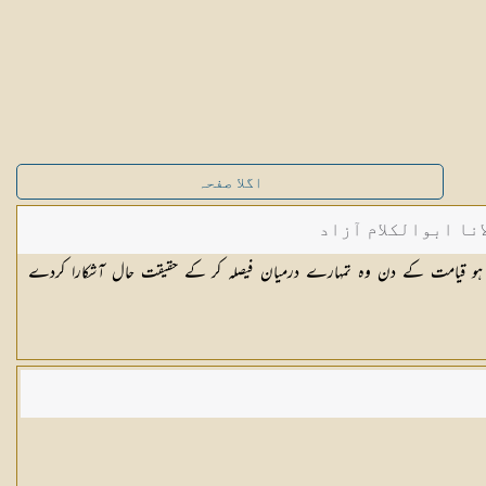
اگلا صفحہ
نا ابوالکلام آزاد
ہے ہو قیامت کے دن وہ تمہارے درمیان فیصلہ کر کے حقیقت حال آشکارا کردے