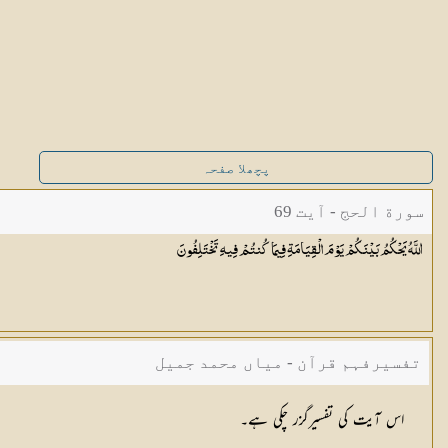
پچھلا صفحہ
سورة الحج - آیت 69
اللَّهُ يَحْكُمُ بَيْنَكُمْ يَوْمَ الْقِيَامَةِ فِيمَا كُنتُمْ فِيهِ
تَخْتَلِفُونَ
تفسیرفہم قرآن - میاں محمد جمیل
اس آیت کی تفسیرگزر چکی ہے۔