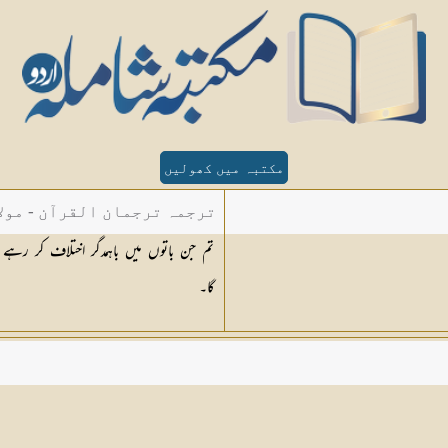
مکتبہ میں کھولیں
ترجمہ ترجمان القرآن - مولا
تم جن باتوں میں باہمدگر اختلاف کر ر
گا۔