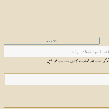
اگلا صفحہ
نا ابوالکلام آزاد
 تو کہہ دے اللہ تمہارے کاموں سے بے خبر نہیں۔