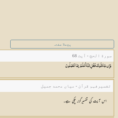
پچھلا صفحہ
سورة الحج - آیت 68
وَإِن جَادَلُوكَ فَقُلِ اللَّهُ أَعْلَمُ بِمَا
تَعْمَلُونَ
تفسیرفہم قرآن - میاں محمد جمیل
اس آیت کی تفسیرگزر چکی ہے۔