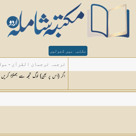
مکتبہ میں کھولیں
ترجمہ ترجمان القرآن - مولا
اگر (اس پر بھی) لوگ تجھ سے جھگڑا کریں