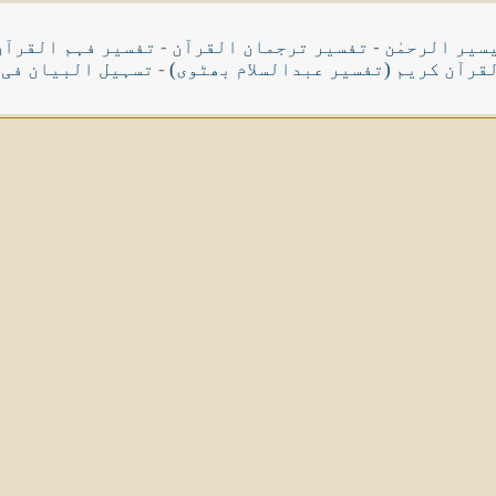
سیر الرحمٰن
-
تفسیر ترجمان القرآن
-
تفسیر فہم القرآن
قرآن کریم (تفسیر عبدالسلام بھٹوی)
-
تسہیل البیان فی 