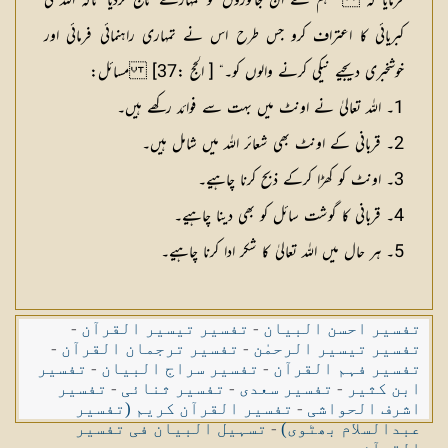
فرمایا کہ ” ہم نے ان جانوروں کو تمہارے تابع کردیا تاکہ اللہ کی
کبریائی کا اعتراف کرو جس طرح اس نے تمہاری راہنمائی فرمائی اور
خوشخبری دیجیے نیکی کرنے والوں کو۔“ [ الحج :37]
مسائل:
1۔ اللہ تعالیٰ نے اونٹ میں بہت سے فوائد رکھے ہیں۔
2۔ قربانی کے اونٹ بھی شعائر اللہ میں شامل ہیں۔
3۔ اونٹ کو کھڑا کرکے ذبح کرنا چاہیے۔
4۔ قربانی کا گوشت سائل کو بھی دینا چاہیے۔
5۔ ہر حال میں اللہ تعالیٰ کا شکر ادا کرنا چاہیے۔
تفسیر احسن البیان
-
تفسیر تیسیر القرآن
-
تفسیر تیسیر الرحمٰن
-
تفسیر ترجمان القرآن
-
تفسیر فہم القرآن
-
تفسیر سراج البیان
-
تفسیر
ابن کثیر
-
تفسیر سعدی
-
تفسیر ثنائی
-
تفسیر
اشرف الحواشی
-
تفسیر القرآن کریم (تفسیر
عبدالسلام بھٹوی)
-
تسہیل البیان فی تفسیر