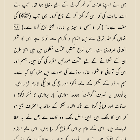
جس نے اپنے اونٹ کو نحر کرنے کے لیے بٹھایا ہوا تھا۔ آپ نے
اسے ہدایت کی کہ اس کو کھڑا کر کے ذبح کرو۔ یہی آپ (ﷺ) کی
سنت ہے۔“ (نحر کا معنی : سینہ پر مارنا، یعنی ذبح کرنا ہے۔)
انسان کو اللہ تعالیٰ نے جن انعام و اکرام سے نوازا ہے اس کا شکر
انتہائی ضروری ہے۔ جس طرح نعمتیں مختلف شکلوں میں ہیں اسی طرح
ان کے شکرانے کے لیے مختلف صورتیں مقرر کی گئی ہیں۔ جسم اور
اس کی توانائی کا شکر، نماز، روزے کی صورت میں مقرر کیا گیا ہے۔
سیم و زر کے تشکر کے لیے زکوٰۃ اور حج کی ادائیگی لازم قرار دی۔
جانوروں پر تصرف‘ گوشت‘ دودھ‘ سواری‘ بار برداری کا شکر زکوٰۃ و
صدقات اور قربانی کرنا ہے تاکہ اظہار تشکر کے ساتھ یہ اعتراف بھی ہو
کہ اس کا مالک میں نہیں اصل مالک وہ ذات ہے جس نے یہ عطا
فرمائے ہیں۔ اسی کے نام پر اس کو ذبح کر رہا ہوں۔ اس لیے ارشاد