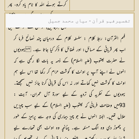
کرتے ہوئے اللہ کا نام یاد کرو، پھر
جب وہ کسی پہلو پر گر پڑیں، (یعنی
تفسیرفہم قرآن - میاں محمد جمیل
ذبح ہوجائیں) تو ان کے گوشت میں
سے خود بھی کھاؤ اور فقیروں اور
فہم القرآن: ربط کلام :
سلسلہ کلام کے درمیان چند نصائح فرما کر
زائروں کو بھی کھلاؤ، اس طرح ہم
اب پھر قربانی کے مسائل: اور فضائل کا ذکر کیا جاتا ہے۔ یہودیوں
نے ان جانوروں کو تمہارے لیے
نے حضرت یعقوب (علیہ السلام) کے ذمہ یہ بات لگا رکھی ہے کہ
مسخر کردیا تاکہ (احسان الہی کے) شکر
انہوں نے اپنے آپ پر اونٹ کا گوشت حرام کر رکھا تھا اس لیے ہم
گزار ہو۔
اونٹ کا گوشت نہیں کھاتے اور نہ اس کی قربانی کرنا جائز نہیں سمجھتے۔
یہودیوں کے نظریہ کی تردید کے لیے سورۃ آل عمران، آیت :
93میں وضاحت فرمائی کہ یعقوب (علیہ السلام) کے لیے سب چیزیں
حلال تھیں۔ البتہ انہوں نے جو چیز بیماری کی وجہ سے پرہیز کے طور
پر چھوڑ دی وہ الگ مسئلہ ہے۔ چنانچہ وہ اونٹ بھی تمھارے لیے