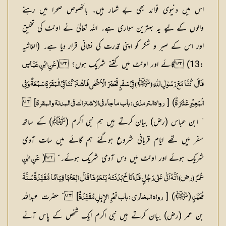
اس میں دنیوی فوائد بھی بے شمار ہیں۔ بالخصوص صحرا میں رہنے
والوں کے لیے یہ بہترین سواری ہے۔ اللہ تعالیٰ نے اونٹ کی تخلیق
اور اس کے صبر و شکر کو اپنی قدرت کی نشانی قرار دیا ہے۔ (الغاشیہ
:13)
گائے اور اونٹ میں کتنے شریک ہوں؟
(
عَنِ ابْنِ عَبَّاسٍ
ﷺ
قَالَ کُنَّا مَعَ رَسُوْلِ اللّٰہِ (
) فِیْ سَفَرٍ فَحَضَرَ الْاَضْحٰی فَاشْتَرَکْنَافِیْ الْبَقَرَۃِ سَبْعَۃٌ وَفِی
]
) [
الْبَعِیْرِ عَشَرَۃٌ
رواہ الترمذی : باب ماجاء فی الاشتراک فی البدنۃ والبقرۃ
” ابن عباس (رض) بیان کرتے ہیں ہم نبی اکرم (ﷺ) کے ساتھ
سفر میں تھے ایّام قربانی شروع ہوگئے ہم گائے میں سات آدمی
شریک ہوئے اور اونٹ میں دس آدمی شریک ہوئے۔“ (
عَنِ ابْنِ
عُمَرَ (رض) اَنَّہُ اَتٰی عَلٰی رَجُلٍ قَدْ اَنَاخَ بَدَنَتَہُ یَنْحَرُھَا قَالَ ابْعَثْھَا قِیَامًا مُّقَیَّدَۃً سُنَّۃَ
(ﷺ) [
] ” حضرت عبداللہ
مُحَمَّدٍ
رواہ البخاری : باب نَحْرِ الإِبِلِ مُقَیَّدَۃً
بن عمر (رض) بیان کرتے ہیں نبی اکرم ایک شخص کے پاس آئے