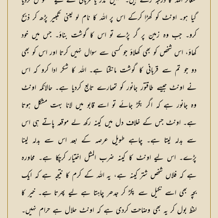
شعائر اللہ کا درجہ رکھتے ہیں۔ جنہیں نذر یا قربانی کے لیے مخصوص کردیا
گیا ہو۔ اونٹ کو کھڑا کرکے اس پر اللہ کا نام لو یعنی تکبیر پڑھ کر ذبح
کرو۔ جب وہ زمین پر گر پڑے تو اس کا گوشت بناؤ۔ جس میں خود
کھاؤ، اس شخص کو بھی کھلاؤ جو کسی سے سوال نہیں کرتا اور اس کو بھی
دو جو تم سے قربانی کا گوشت مانگتا ہے۔ اللہ کا شکر ادا کرو کہ اس
نے اونٹ جیسے طاقتور جانور کو تمھارے تابع کردیا ہے۔ حالانکہ اونٹ
وہ جانور ہے کہ اگر بگڑ جائے تو اسے قابو میں لانا بہت مشکل ہوتا
ہے۔ اونٹ جس کے خلاف دل میں کینہ رکھ لے موقعہ پاتے ہی اس
سے بدلہ لیتا ہے۔ چاہے طویل عرصہ کے بعد اس سے بدلہ لینا
پڑے۔ اس لیے اونٹ کا کینہ ضرب المثل اختیار کرچکا ہے۔ محاورہ
ہے کہ فلاں شخص شتر کینہ ہے، یہ اللہ کے کرم کا نتیجہ ہے کہ ایک
بچہ بھی اسے نکیل سے پکڑ کر جدھر چاہتا ہے لیے پھرتا ہے۔ خیر کا
لفظ بول کر یہ بھی وضاحت کردی ہے کہ اونٹ حلال ہے حرام نہیں۔