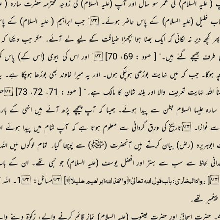
و آپ ( علیہ السلام) کی عمر سو سال اور آپ (علیہ السلام) کی زوجہ محترمہ حضرت سارہ (
ں جناب خلیل (علیہ السلام) کے پاس حاضر ہوئے۔ ” جب ابراہیم ( علیہ السلام) کے 
 پھر کچھ دیر نہ لگائی کہ ایک بھنا ہوا بچھڑا ضیافت کے لیے لے آئے۔ مگر جب دیکھا
میں ان سے خوف محسوس کیا۔ فرشتوں نے کہا آپ ڈریں نہیں ہم قوم لوط کی طرف ب
ہوگا۔ جب کہ میں نہایت بوڑھی ہوچکی ہوں۔ اور یہ میرا خاوند بھی بوڑھا ہوچکا ہے۔ یہ
للہ نہایت تعریف والا اور بلند شان کا مالک ہے۔“ [ ھود : 71، 72، 73]
حض
رہ علیہا السلام بطن سے پیدا ہوئے۔ جیسا کہ آپ پیچھے پڑھ آئے ہیں انہی کے بارے میں
ت سے نوازا۔ تاریخ کی ورق گردانی سے معلوم ہوتا ہے کہ آپ شام میں پیدا ہوئے اور 
وہریرہ (رض) بیان کرتے ہیں آنحضرت (ﷺ) سے پوچھا گیا۔ تمام لوگوں میں اللہ 
ندانی لحاظ سے سب سے بہتر اور افضل یوسف (علیہ السلام) جو نبی تھے۔ ان کے با
ے۔“ [
]
مسائل:
1۔ اللہ
رواہ البخاری : باب قول اللہ تعالیٰ﴿ واتخذ اللہ ابراہیم خلیلا﴾