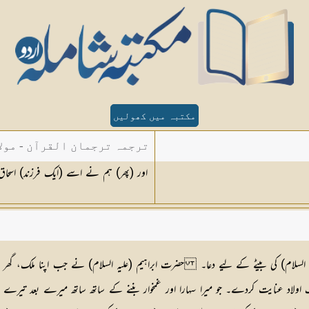
مکتبہ میں کھولیں
ترجمہ ترجمان القرآن - مولا
اور (پھر) ہم نے اسے (ایک فرزند) اسحاق 
ہ السلام) کی بیٹے کے لیے دعا۔ حضرت ابراہیم (علیہ السلام) نے جب اپنا ملک، گھر 
نیک اولاد عنایت کردے۔ جو میرا سہارا اور غمخوار بننے کے ساتھ ساتھ میرے بعد تی