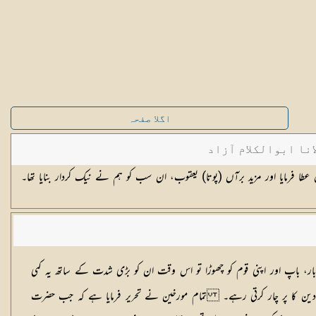
اگلا صفحہ
نا ابوالکلام آزاد
عطا فرمایا اور مزید برآں (پوتا) یعقوب، ان سب کو ہم نے نیک کردار بنایا تھا۔
بار، باپ اور اپنی قوم کو چھوڑا تو اس وقت ان کو بڑی شدت کے ساتھ یہ کمی
رے دین کا پر چار کرتی رہے۔ تمام مورخین نے تحریر فرمایا ہے کہ جب حضرت