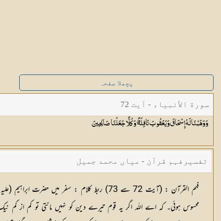
پچھلا صفحہ
سورة الأنبياء - آیت 72
وَوَهَبْنَا لَهُ إِسْحَاقَ وَيَعْقُوبَ نَافِلَةً ۖ وَكُلًّا جَعَلْنَا
صَالِحِينَ
تفسیرفہم قرآن - میاں محمد جمیل
فہم القرآن :
(آیت 72 سے 73)
ربط کلام :
سفر میں حضرت ابراہیم (علی
محسوس ہوئی۔ کہ اے اللہ اگر یہ قوم تیرے دین کو نہیں مانتی تو کم از کم 