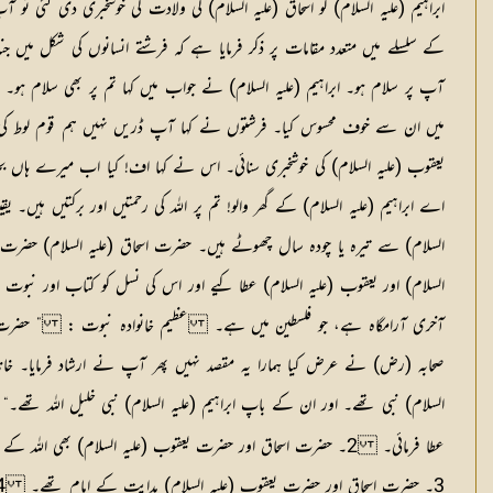
ابراہیم (علیہ السلام) کو اسحاق (علیہ السلام) کی ولادت کی خوشخبری دی گئی ت
کے سلسلے میں متعدد مقامات پر ذکر فرمایا ہے کہ فرشتے انسانوں کی شکل می
آپ پر سلام ہو۔ ابراہیم (علیہ السلام) نے جواب میں کہا تم پر بھی سلام ہو۔
یعقوب (علیہ السلام) کی خوشخبری سنائی۔ اس نے کہا اف! کیا اب میرے ہاں بچہ 
اے ابراہیم (علیہ السلام) کے گھر والو! تم پر اللہ کی رحمتیں اور برکتیں ہیں۔ یقیناً ا
السلام) سے تیرہ یا چودہ سال چھوٹے ہیں۔ حضرت اسحاق (علیہ السلام) حضرت سا
السلام) اور یعقوب (علیہ السلام) عطا کیے اور اس کی نسل کو کتاب اور نبو
آخری آرامگاہ ہے، جو فلسطین میں ہے۔
عظیم خانوادہ نبوت :
” حضرت اب
صحابہ (رض) نے عرض کیا ہمارا یہ مقصد نہیں پھر آپ نے ارشاد فرمایا۔ خا
السلام) نبی تھے۔ اور ان کے باپ ابراہیم (علیہ السلام) نبی خلیل اللہ تھ
عطا فرمائی۔ 2۔ حضرت اسحاق اور حضرت یعقوب (علیہ السلام) بھی اللہ کے پیغمبر تھے۔