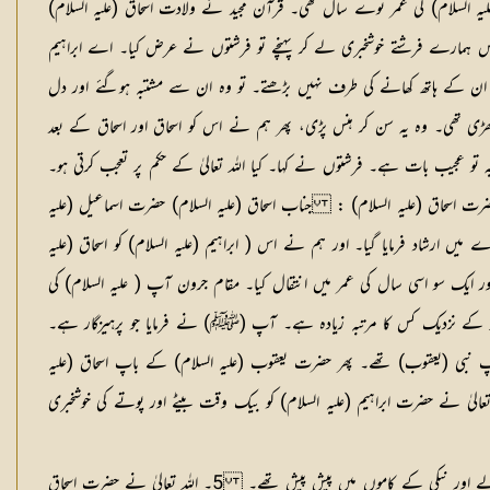
 علیہ السلام) کی عمر نوے سال تھی۔ قرآن مجید نے ولادت اسحاق (علیہ السلام)
پاس ہمارے فرشتے خوشخبری لے کر پہنچے تو فرشتوں نے عرض کیا۔ اے ابراہیم
 کہ ان کے ہاتھ کھانے کی طرف نہیں بڑھتے۔ تو وہ ان سے مشتبہ ہوگئے اور دل
ھیجے گئے ہیں۔“ [ ھود : 69، 70] ” اور اس کی بیوی (اس کے) پاس کھڑی تھی۔ وہ یہ سن کر ہنس پڑی، پھر ہم نے اس کو اسحاق اور اسحاق کے بعد
 تو عجیب بات ہے۔ فرشتوں نے کہا۔ کیا اللہ تعالیٰ کے حکم پر تعجب کرتی ہو۔
رت اسحاق (علیہ السلام) :
جناب اسحاق (علیہ السلام) حضرت اسماعیل (علیہ
 ارشاد فرمایا گیا۔ اور ہم نے اس ( ابراہیم (علیہ السلام) کو اسحاق (علیہ
ایک سو اسی سال کی عمر میں انتقال کیا۔ مقام جرون آپ ( علیہ السلام) کی
کے نزدیک کس کا مرتبہ زیادہ ہے۔ آپ (ﷺ) نے فرمایا جو پرہیزگار ہے۔
پ نبی (یعقوب) تھے۔ پھر حضرت یعقوب (علیہ السلام) کے باپ اسحاق (علیہ
 تعالیٰ نے حضرت ابراہیم (علیہ السلام) کو بیک وقت بیٹے اور پوتے کی خوشخبری
3۔ حضرت اسحاق اور حضرت یعقوب (علیہ السلام) ہدایت کے امام تھے۔ 4۔ حضرت اسحاق اور حضرت یعقوب (علیہ السلام) نماز قائم کرنے والے، زکوٰۃ دینے والے اور نیکی کے کاموں میں پیش پیش تھے۔ 5۔ اللہ تعالیٰ نے حضرت اسحاق