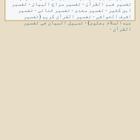
تفسیر فہم القرآن
-
تفسیر سراج البیان
-
تفسیر
ابن کثیر
-
تفسیر سعدی
-
تفسیر ثنائی
-
تفسیر
اشرف الحواشی
-
تفسیر القرآن کریم (تفسیر
عبدالسلام بھٹوی)
-
تسہیل البیان فی تفسیر
القرآن
-