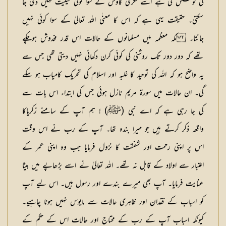
کی کوشش کی ہے اسے فکری کاوش کے سوا کوئی حیثیت نہیں دی جا
سکتی۔ حقیقت یہی ہے کہ اس کا معنٰی اللہ تعالیٰ کے سوا کوئی نہیں
جانتا۔ مکہ معظمہ میں مسلمانوں کے حالات اس قدر مخدوش ہوچکے
تھے کہ دور دور تک روشنی کی کوئی کرن دکھائی نہیں دیتی تھی جس سے
یہ واضح ہو کہ اللہ کی توحید کا غلبہ اور اسلام کی تحریک کامیاب ہو سکے
گی۔ ان حالات میں سورۃ مریم نازل ہوئی جس کی ابتداء اس بات سے
کی جا رہی ہے کہ اے نبی (ﷺ) ! ہم آپ کے سامنے زکریاکا
واقعہ ذکر کرتے ہیں جو میرا بندہ تھا۔ آپ کے رب نے اس وقت
اس پر اپنی رحمت اور شفقت کا نزول فرمایا جب وہ اپنی عمر کے
اعتبار سے اولاد کے قابل نہ تھے۔ اللہ تعالیٰ نے اسے بڑھاپے میں بیٹا
عنایت فرمایا۔ آپ بھی میرے بندے اور رسول ہیں۔ اس لیے آپ
کو اسباب کے فقدان اور ظاہری حالات سے مایوس نہیں ہونا چاہیے۔
کیونکہ اسباب آپ کے رب کے محتاج اور حالات اس کے حکم کے