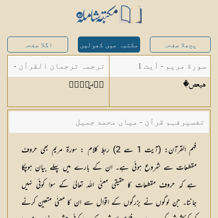
پچھلا صفحہ
مکتبہ میں کھولیں
اگلا صفحہ
سورة مريم - آیت 1
ترجمہ ترجمان القرآن -
کۗہٰیٰعۗصۗ
�هيعص
مولانا ابوالکلام آزاد
تفسیرفہم قرآن - میاں محمد جمیل
فہم القرآن:
(آیت 1 سے 2)
ربط کلام :
سورۃ مریم بھی حروف
مقطعات سے شروع ہوئی ہے۔ ان کے بارے میں پہلے بیان ہوچکا
ہے کہ حروف مقطعات کا حقیقی معنٰی اللہ تعالیٰ کے سوا کوئی نہیں
جانتا۔ جن لوگوں نے بزرگوں کے اقوال سے ان کا معنٰی متعین کرنے