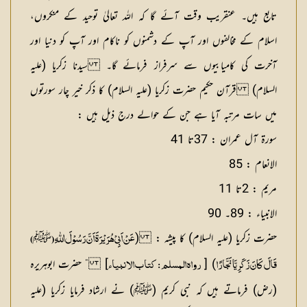
تابع ہیں۔ عنقریب وقت آئے گا کہ اللہ تعالیٰ توحید کے منکروں،
اسلام کے مخالفوں اور آپ کے دشمنوں کو ناکام اور آپ کو دنیا اور
آخرت کی کامیابیوں سے سرفراز فرمائے گا۔
سیدنا زکریا (علیہ
السلام)
قرآن حکیم حضرت زکریا (علیہ السلام) کا ذکر خیر چار سورتوں
میں سات مرتبہ آیا ہے جن کے حوالے درج ذیل ہیں :
سورۃ آل عمران : 37تا 41
الانعام : 85
مریم : 2تا 11
الانبیاء : 89۔ 90
حضرت زکریا (علیہ السلام) کا پیشہ :
(
ﷺ
عَنْ اَبِیْ ہُرَیْرَۃَ اَنَّ رَسُوْلَ اللّٰہِ (
)
) [
] ” حضرت ابوہریرہ
قَالَ کَانَ زَکَرِیَّا نَجَّارًا
رواہ المسلم : کتاب الانبیاء
(رض) فرماتے ہیں کہ نبی کریم (ﷺ) نے ارشاد فرمایا زکریا (علیہ